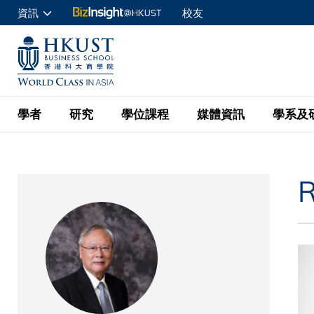
移
資訊
校友
至
申請入讀
主
UNIVERSITY NEWS
ACADE
商學院學生
內
MAP & DIRECTIONS
C
企業訪客
容
教職員
學者
研究
學位課程
媒體資訊
學系及
查詢
學者名錄
BizInsight@H
本科學士
最新資訊
學系
院長的話
R
按學者英文姓氏排列
Research Focus Ar
會計學
理學碩士
活動預告
學院使命
按學系
經濟學
Digital Platform:
科大 - 紐大環球金
新聞稿
學院一覽
按研究興趣
金融學
Fintech and AI in
會計學理學碩士課程
資訊、商業統計及營
Geo-economics an
傳媒報導
顧問委員會
商業分析理學碩士課
管理學
Global Trade, Su
經濟學理學碩士課程