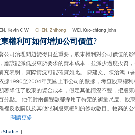
EN, Kevin C W
CHEN, Zhihong
WEI, Kuo-chiang John
股東權利可如何增加公司價值?
著公司治理問題變得日益重要，股東權利對公司價值的影
，應該能減低股東所要求的資本成本，並減少過度投資，
研究表明，實際情況可能確實如此。 陳建文、陳治鴻（
依據1990至2004年美國上市公司的數據，考查股東
顯著降低了股東的資金成本，假定其他情況不變，把股東
百分點。 他們對兩個變數都採用了特定的衡量尺度。股
程裡反收購以及其他限制股東權利的條款數目。較高的公
 ...
閱讀更多
izStudies
]