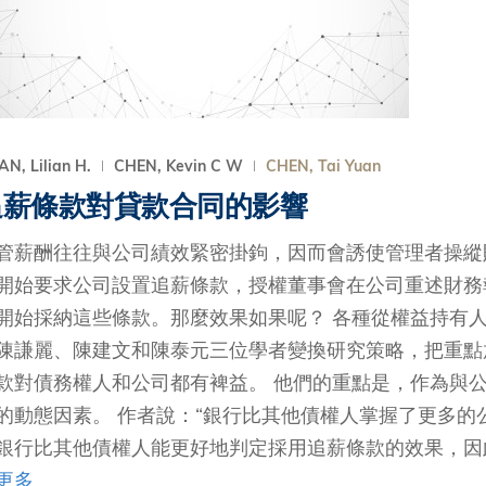
s Review
技術與商業生態研究中心
業學理學碩士課程
trepreneurship
工商管理博士
金樂琦亞洲家族企業與家族辦公室研
ehavioral Decision-making
工商管理博士課程
康信商業案例研究中心
課程
中英雙語工商管理博士課程
香港科技大學金融研究院
士課程
香港科技大學利豐供應鏈研究院
N, Lilian H.
CHEN, Kevin C W
CHEN, Tai Yuan
哲學博士
理學碩士課程
追薪條款對貸款合同的影響
市場營銷博士
碩士課程
管薪酬往往與公司績效緊密掛鉤，因而會誘使管理者操縱
會計博士
程
開始要求公司設置追薪條款，授權董事會在公司重述財務
管理學博士
開始採納這些條款。那麼效果如果呢？ 各種從權益持有
經濟學博士
陳謙麗、陳建文和陳泰元三位學者變換研究策略，把重點
資訊系統博士
款對債務權人和公司都有裨益。 他們的重點是，作為與
運營管理博士
的動態因素。 作者說：“銀行比其他債權人掌握了更多
金融博士
銀行比其他債權人能更好地判定採用追薪條款的效果，因此
更多