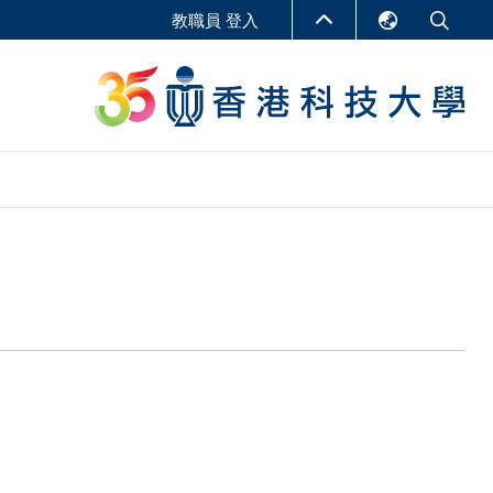
教職員 登入
English
LIBRARY
繁體中文
S
ABOUT HKUST
简体中文
報告
非學位課程
商學教學中心
行政人員課程
研究中心
企業家科創學者課程
研究產出
在線課程
課程