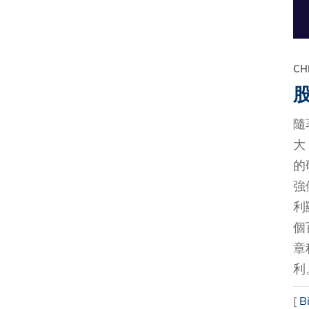
CH
隨
大
的
強
利
個
章
利。
[
B