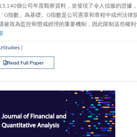
13,140個公司年度觀察資料，並發現了令人信服的證
「G指數」為基礎。G指數是公司憲章和章程中或州法律
購被視為監控和懲戒經理的重要機制，因此限制這些權利會減
多
izStudies
]
Read Full Paper