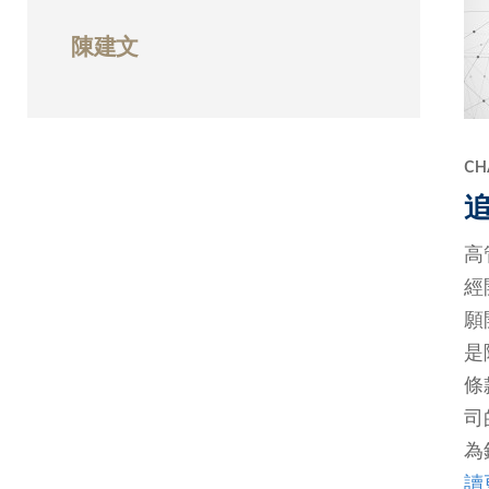
Sustainability
HKUST Busines
學院行政
市場學
家族辦公室及家族企
Innovation and En
陳建文
排名和認證
金融學理學碩士課程
Leadership and B
金融科技學理學碩士
BizTalks
環球運營管理理學碩
BizStudies
CHA
資訊與網路安全管理
BizBites
資訊系統管理學理學
高
國際管理理學碩士課
經
市場學理學碩士課程
願
是
條
司
為
讀