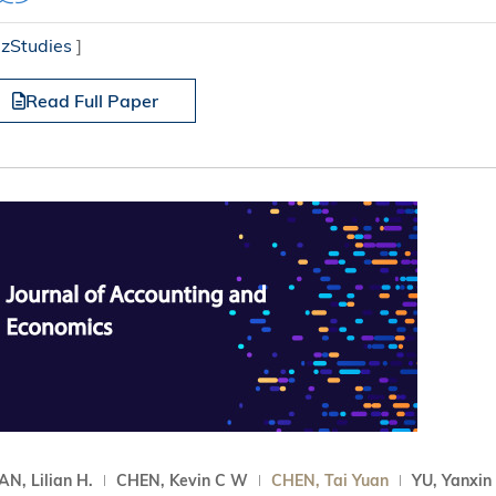
izStudies
]
Read Full Paper
N, Lilian H.
CHEN, Kevin C W
CHEN, Tai Yuan
YU, Yanxin