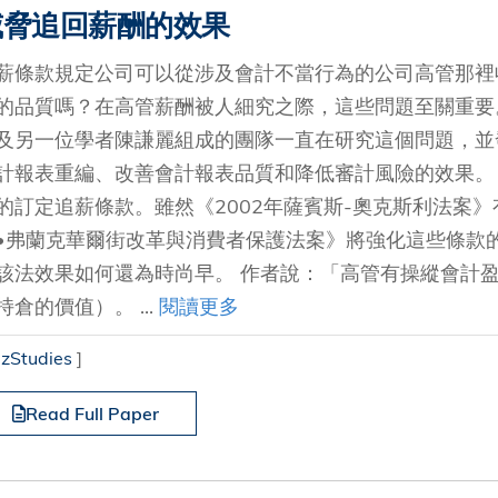
威脅追回薪酬的效果
薪條款規定公司可以從涉及會計不當行為的公司高管那裡
的品質嗎？在高管薪酬被人細究之際，這些問題至關重要
及另一位學者陳謙麗組成的團隊一直在研究這個問題，並
計報表重編、改善會計報表品質和降低審計風險的效果。 
的訂定追薪條款。雖然《2002年薩賓斯-奧克斯利法案
•弗蘭克華爾街改革與消費者保護法案》將強化這些條款
該法效果如何還為時尚早。 作者說：「高管有操縱會計
持倉的價值）。 ...
閱讀更多
izStudies
]
Read Full Paper