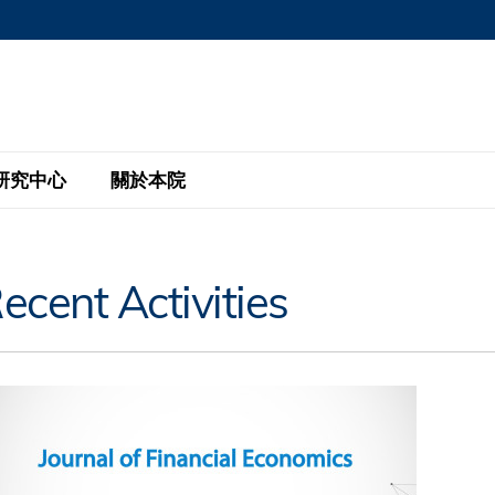
MORE ABOUT HKUST
MIC DEPARTMENTS A-Z
LIFE@HKUST
AREERS AT HKUST
FACULTY PROFILE
研究中心
關於本院
KUST
主題研究計劃
工商管理碩士
eNews
研究中心
全球參與
ecent Activities
eas
金融科技研究計劃
全日制工商管理碩士課程
商業及社會數據分析中心
商學院故事
校友
 Design and Strategy
綠色金融研究計劃
單週兼讀制工商管理碩士課程
商業戰略與創新研究中心
融理學碩士課程
30周年
設施
 Business
經濟政策研究中心
行政人員工商管理碩士
運學
d International Finance
投資研究中心
訂閱
程
凱洛格 – 科大行政人員工商管理碩士
pply Chains and Business
證券分析與金融科技研究中心
香港科大EMBA–中英雙語課程