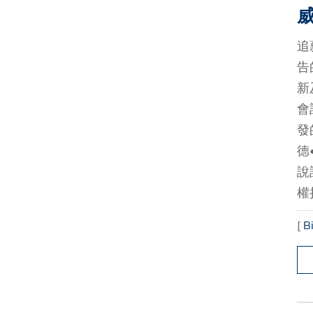
追
告
新
會
發
德
說
權
[
B