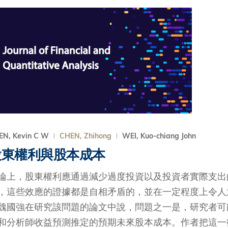
EN, Kevin C W
CHEN, Zhihong
WEI, Kuo-chiang John
股東權利與股本成本
論上，股東權利應通過減少過度投資以及投資者實際支出
，這些效應的證據都是自相矛盾的，並在一定程度上令人
魏國強在研究該問題的論文中說，問題之一是，研究者可
和分析師收益預測推定的預期未來股本成本。作者把這一衡量指