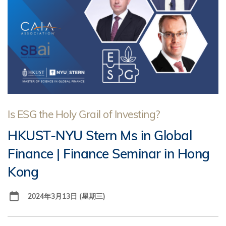
Is ESG the Holy Grail of Investing?
HKUST-NYU Stern Ms in Global
Finance | Finance Seminar in Hong
Kong
2024年3月13日 (星期三)