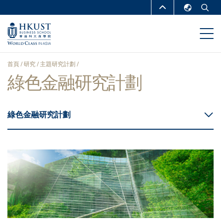
移
MORE ABOUT HKUST
至
English
主
UNIVERSITY NEWS
ACADEMIC
繁體中文
內
DEPARTMENTS A-Z
容
简体中文
首頁
研究
主題研究計劃
LIFE@HKUST
LIBRARY
綠色金融研究計劃
導
MAP & DIRECTIONS
CAREERS AT HKUST
航
FACULTY PROFILES
ABOUT HKUST
綠色金融研究計劃
連
結