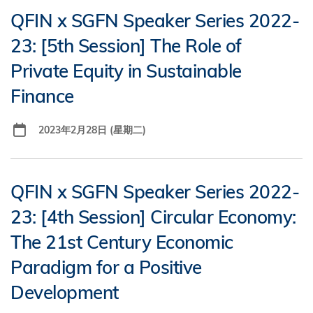
QFIN x SGFN Speaker Series 2022-
23: [5th Session] The Role of
Private Equity in Sustainable
Finance
2023年2月28日 (星期二)
QFIN x SGFN Speaker Series 2022-
23: [4th Session] Circular Economy:
The 21st Century Economic
Paradigm for a Positive
Development