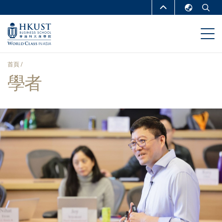
移
MORE ABOUT HKUST
至
English
主
UNIVERSITY NEWS
ACADEMIC
繁體中文
內
DEPARTMENTS A-Z
容
简体中文
首頁
LIFE@HKUST
LIBRARY
學者
導
MAP & DIRECTIONS
CAREERS AT HKUST
航
FACULTY PROFILES
ABOUT HKUST
連
結