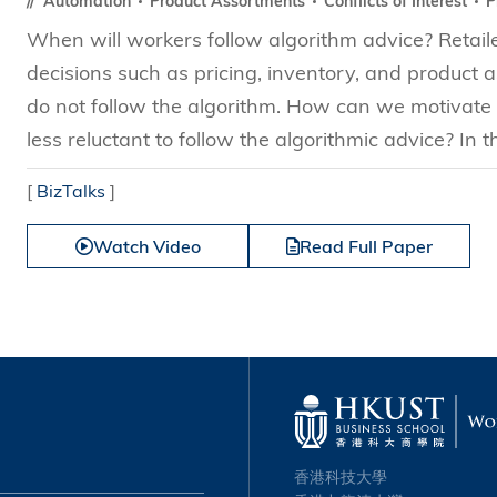
Automation
Product Assortments
Conflicts of Interest
P
When will workers follow algorithm advice? Retail
decisions such as pricing, inventory, and product a
do not follow the algorithm. How can we motivate
less reluctant to follow the algorithmic advice? In th
[
BizTalks
]
Watch Video
Read Full Paper
香港科技大學