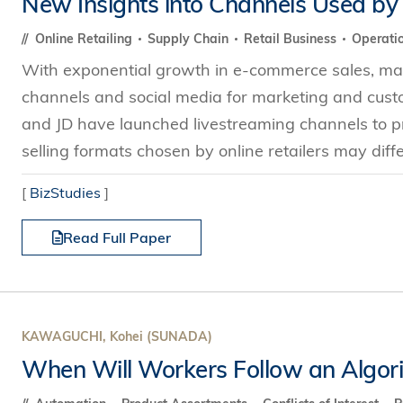
New Insights into Channels Used by 
s Review
技術與商業生態研究中心
業學理學碩士課程
trepreneurship
工商管理博士
Online Retailing
Supply Chain
Retail Business
Operati
金樂琦亞洲家族企業與家族辦公室研
ehavioral Decision-making
With exponential growth in e-commerce sales, many 
工商管理博士課程
康信商業案例研究中心
課程
channels and social media for marketing and cust
中英雙語工商管理博士課程
香港科技大學金融研究院
士課程
and JD have launched livestreaming channels to pr
香港科技大學利豐供應鏈研究院
哲學博士
selling formats chosen by online retailers may diffe
理學碩士課程
市場營銷博士
碩士課程
[
BizStudies
]
會計博士
程
Read Full Paper
管理學博士
經濟學博士
資訊系統博士
運營管理博士
KAWAGUCHI, Kohei (SUNADA)
金融博士
When Will Workers Follow an Algor