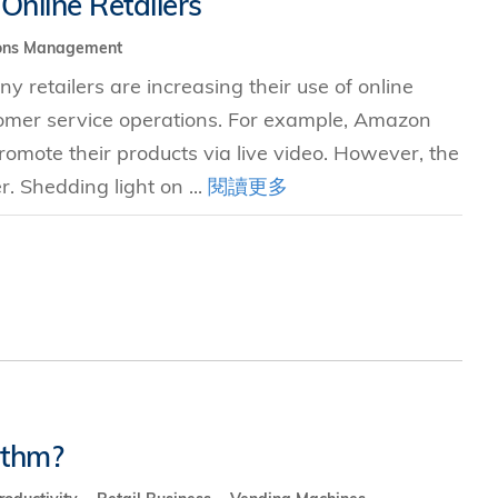
Online Retailers
ons Management
究中心
retailers are increasing their use of online
omer service operations. For example, Amazon
omote their products via live video. However, the
r. Shedding light on ...
閱讀更多
ithm?