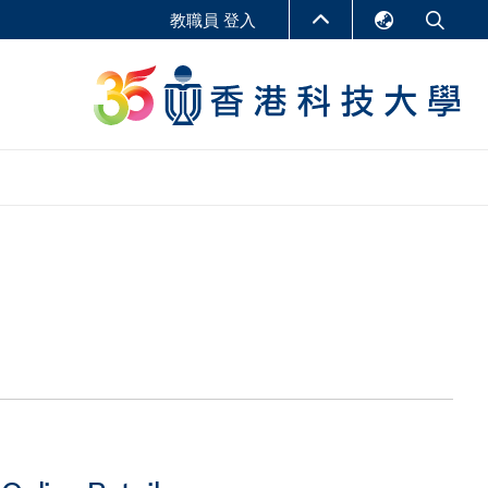
教職員 登入
English
LIBRARY
繁體中文
S
ABOUT HKUST
简体中文
報告
非學位課程
商學教學中心
行政人員課程
研究中心
企業家科創學者課程
研究產出
在線課程
課程