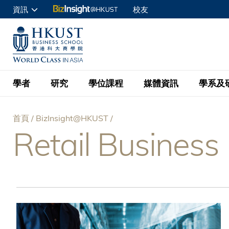
移
資訊
校友
至
申請入讀
主
UNIVERSITY NEWS
ACADE
商學院學生
內
MAP & DIRECTIONS
C
企業訪客
容
教職員
學者
研究
學位課程
媒體資訊
學系及
查詢
首頁
BizInsight@HKUST
學者名錄
BizInsight@H
本科學士
最新資訊
學系
院長的話
Retail Business
導
按學者英文姓氏排列
Research Focus Ar
會計學
理學碩士
活動預告
學院使命
航
按學系
經濟學
Digital Platform:
科大 - 紐大環球金
新聞稿
學院一覽
按研究興趣
金融學
Fintech and AI in
連
會計學理學碩士課程
資訊、商業統計及營
Geo-economics an
傳媒報導
顧問委員會
商業分析理學碩士課
結
管理學
Global Trade, Su
經濟學理學碩士課程