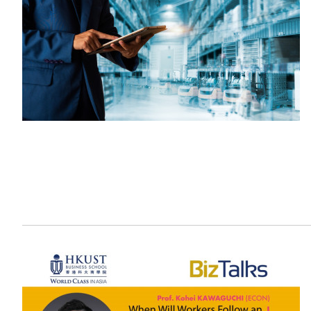
Sustainability
HKUST Busines
學院行政
市場學
家族辦公室及家族企
Innovation and En
排名和認證
金融學理學碩士課程
Leadership and B
金融科技學理學碩士
BizTalks
環球運營管理理學碩
BizStudies
資訊與網路安全管理
BizBites
資訊系統管理學理學
國際管理理學碩士課
市場學理學碩士課程