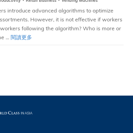
roductivity
Retail Business
Vending Machines
ers introduce advanced algorithms to optimize
ssortments. However, it is not effective if workers
 workers following the algorithm? Who is more or
e ...
閱讀更多