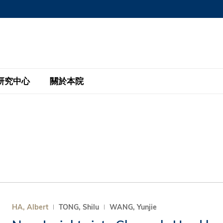
MORE ABOUT HKUST
MIC DEPARTMENTS A-Z
LIFE@HKUST
AREERS AT HKUST
FACULTY PROFILE
研究中心
關於本院
KUST
主題研究計劃
工商管理碩士
eNews
研究中心
全球參與
eas
金融科技研究計劃
全日制工商管理碩士課程
商業及社會數據分析中心
商學院故事
校友
 Design and Strategy
綠色金融研究計劃
單週兼讀制工商管理碩士課程
商業戰略與創新研究中心
融理學碩士課程
30周年
設施
 Business
經濟政策研究中心
行政人員工商管理碩士
運學
d International Finance
投資研究中心
訂閱
程
凱洛格 – 科大行政人員工商管理碩士
HA, Albert
TONG, Shilu
WANG, Yunjie
pply Chains and Business
證券分析與金融科技研究中心
香港科大EMBA–中英雙語課程