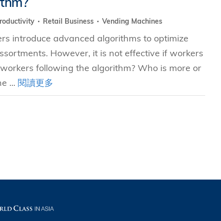
ithm?
roductivity
Retail Business
Vending Machines
究中心
ers introduce advanced algorithms to optimize
ssortments. However, it is not effective if workers
 workers following the algorithm? Who is more or
e ...
閱讀更多