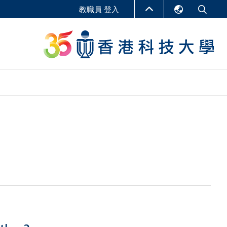
教職員 登入
English
LIBRARY
繁體中文
S
ABOUT HKUST
简体中文
報告
非學位課程
商學教學中心
行政人員課程
研究中心
企業家科創學者課程
研究產出
在線課程
課程