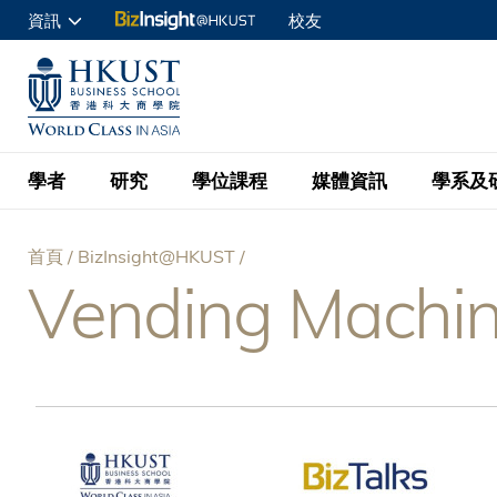
移
資訊
校友
至
申請入讀
主
UNIVERSITY NEWS
ACADE
商學院學生
內
MAP & DIRECTIONS
C
企業訪客
容
教職員
學者
研究
學位課程
媒體資訊
學系及
查詢
首頁
BizInsight@HKUST
學者名錄
BizInsight@H
本科學士
最新資訊
學系
院長的話
Vending Machi
導
按學者英文姓氏排列
Research Focus Ar
會計學
理學碩士
活動預告
學院使命
航
按學系
經濟學
Digital Platform:
科大 - 紐大環球金
新聞稿
學院一覽
按研究興趣
金融學
Fintech and AI in
連
會計學理學碩士課程
資訊、商業統計及營
Geo-economics an
傳媒報導
顧問委員會
商業分析理學碩士課
結
管理學
Global Trade, Su
經濟學理學碩士課程