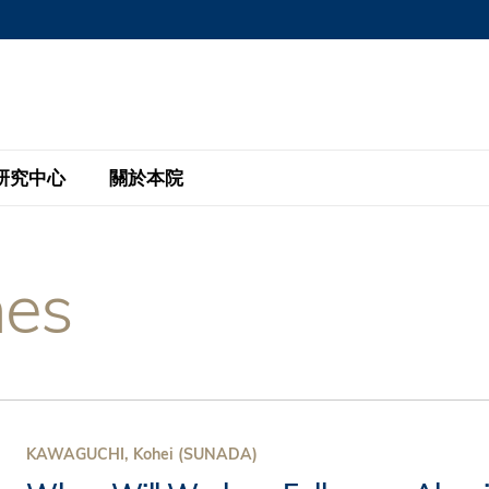
MORE ABOUT HKUST
MIC DEPARTMENTS A-Z
LIFE@HKUST
AREERS AT HKUST
FACULTY PROFILE
研究中心
關於本院
KUST
主題研究計劃
工商管理碩士
eNews
研究中心
全球參與
nes
eas
金融科技研究計劃
全日制工商管理碩士課程
商業及社會數據分析中心
商學院故事
校友
 Design and Strategy
綠色金融研究計劃
單週兼讀制工商管理碩士課程
商業戰略與創新研究中心
融理學碩士課程
30周年
設施
 Business
經濟政策研究中心
行政人員工商管理碩士
運學
d International Finance
投資研究中心
訂閱
程
凱洛格 – 科大行政人員工商管理碩士
KAWAGUCHI, Kohei (SUNADA)
pply Chains and Business
證券分析與金融科技研究中心
香港科大EMBA–中英雙語課程