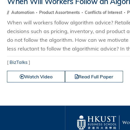
When Will Workers Follow an Algor
s Review
技術與商業生態研究中心
業學理學碩士課程
trepreneurship
工商管理博士
Automation
Product Assortments
Conflicts of Interest
P
金樂琦亞洲家族企業與家族辦公室研
ehavioral Decision-making
When will workers follow algorithm advice? Retail
工商管理博士課程
康信商業案例研究中心
課程
decisions such as pricing, inventory, and product a
中英雙語工商管理博士課程
香港科技大學金融研究院
士課程
do not follow the algorithm. How can we motivate
香港科技大學利豐供應鏈研究院
哲學博士
less reluctant to follow the algorithmic advice? In th
理學碩士課程
市場營銷博士
碩士課程
[
BizTalks
]
會計博士
程
Watch Video
Read Full Paper
管理學博士
經濟學博士
資訊系統博士
運營管理博士
金融博士