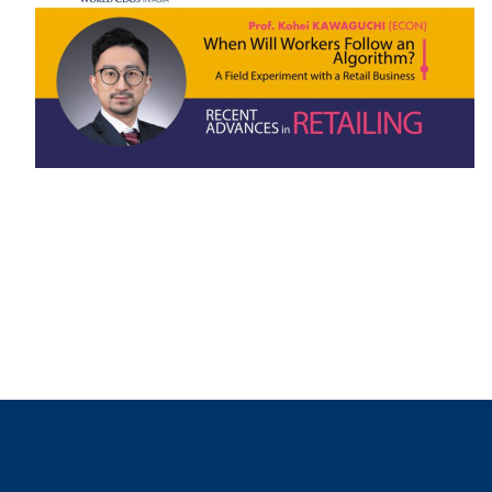
Sustainability
HKUST Busines
學院行政
市場學
家族辦公室及家族企
Innovation and En
排名和認證
金融學理學碩士課程
Leadership and B
金融科技學理學碩士
BizTalks
環球運營管理理學碩
BizStudies
資訊與網路安全管理
BizBites
資訊系統管理學理學
國際管理理學碩士課
市場學理學碩士課程