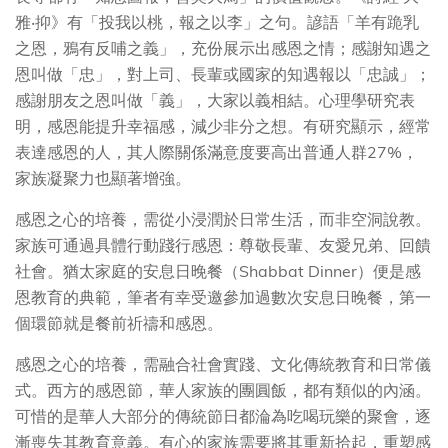
雅‧抑》有「投我以桃，報之以李」之句。諺語「羊有跪乳
之恩，鴉有反哺之義」，充份展示出感恩之情；感謝知遇之
恩叫做「忠」，對上司、長輩或國家的知遇報以「忠誠」；
感謝朋友之恩叫做「義」，大家以義相結。心理學研究表
明，感恩能提升幸福感，減少非分之想。有研究顯示，經常
表達感恩的人，其人際關係滿意度要高出普通人群27%，
家族凝聚力也顯著增強。
感恩之心的培養，需從小浸潤於日常生活，而非空洞說教。
家族可通過具體行動踐行感恩：尊敬長輩、友愛兄弟、回饋
社會。猶太家庭的安息日晚餐（Shabbat Dinner）便是感
恩教育的典範，筆者有幸受邀參加過數次安息日晚餐，第一
個環節就是餐前祈禱和感恩。
感恩之心的培養，需融合社會實踐、文化傳統教育和日常儀
式。西方的感恩節，華人家族的團圓飯，都有類似的內涵。
可惜的是華人大部分的傳統節日都淪為吃喝玩樂的聚會，逐
漸喪失其教育意義。有心的家族需要將其重新拾起，重塑感