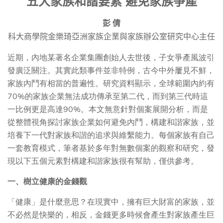
五大家族和諧要素
避免家族爭產
彭
倩
科大商學院金樂琦亞洲家族企業與家族辦公室研究中心主任
近期，內地某著名企業集團創始人去世後，子女爭產風波引
發廣泛關注。其實此類事件並非特例，古今中外屢見不鮮，
家族內鬥有相當的普遍性。研究資料顯示，全球範圍內約有
70%的家族企業無法成功傳承至第二代，而到第三代時這
一比例更是高達90%。本文無意針對個案展開分析，而是
從整體視角探討家族企業如何避免內鬥，構建和諧家族，並
培養下一代對家族和諧的追求與維繫能力。每個家族有自己
一套教育模式，筆者基於多年對無數個案的觀察和研究，發
現以下五個元素對構建和諧家族很有幫助，僅供參考。
一、樹立健康的金錢觀
「健康」是什麼意思？在現實中，擁有巨大財富的家族，並
不必然是快樂的，相反，金錢更多時候會產生對家族產生巨