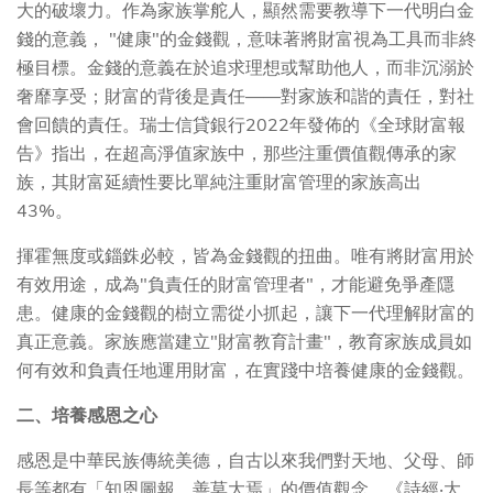
大的破壞力。作為家族掌舵人，顯然需要教導下一代明白金
錢的意義， "健康"的金錢觀，意味著將財富視為工具而非終
極目標。金錢的意義在於追求理想或幫助他人，而非沉溺於
奢靡享受；財富的背後是責任——對家族和諧的責任，對社
會回饋的責任。瑞士信貸銀行2022年發佈的《全球財富報
告》指出，在超高淨值家族中，那些注重價值觀傳承的家
族，其財富延續性要比單純注重財富管理的家族高出
43%。
揮霍無度或錙銖必較，皆為金錢觀的扭曲。唯有將財富用於
有效用途，成為"負責任的財富管理者"，才能避免爭產隱
患。健康的金錢觀的樹立需從小抓起，讓下一代理解財富的
真正意義。家族應當建立"財富教育計畫"，教育家族成員如
何有效和負責任地運用財富，在實踐中培養健康的金錢觀。
二、培養感恩之心
感恩是中華民族傳統美德，自古以來我們對天地、父母、師
長等都有「知恩圖報，善莫大焉」的價值觀念。《詩經‧大