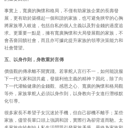
事實上，寬廣的胸懷和格局，不僅有助家族企業的長壽發
展，更有助於築構起一個和諧的家族，也可避免狹窄的心胸
將家族導入岐途，包括自私的個人主義以及對金錢的過度追
求。更重要一點是，擁有寬廣胸懷和大局發展觀的家族，不
會吝嗇回饋社會，而且亦可據此提升家族的領導決策能力和
社會聲望。
五、以身作則，身教重於言傳
價值觀的傳承離不開實踐。若掌舵人言行不一，如何能說服
下一代大家和諧共處，發揚利他主義的精神？因此，除了向
下一代灌輸健康的金錢觀、感恩之心、寬廣的胸懷和格局觀
等外，家族掌舵人必須以身作則，以身教向子女進行潛移默
化引導。
很多家長不希望子女沉迷於手機，但自己卻機不離手；某些
家族，儘管長輩口頭上強調和諧，實際行為卻背道而馳。太
多家族由於創始人私生活問題引發家族矛盾，最終為家族和