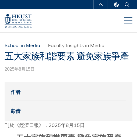
移
MORE ABOUT HKUST
至
English
主
UNIVERSITY NEWS
ACADEMIC
繁體中文
內
DEPARTMENTS A-Z
容
简体中文
LIFE@HKUST
LIBRARY
School in Media
Faculty Insights in Media
五大家族和諧要素 避免家族爭產
MAP & DIRECTIONS
CAREERS AT HKUST
2025年8月15日
FACULTY PROFILES
ABOUT HKUST
作者
彭倩
刊於《經濟日報》，2025年8月15日