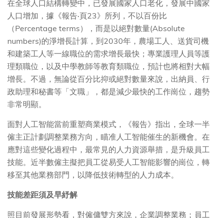
在全球人口結構轉變中，已發展國家人口老化，發展中國家
人口增加，據《報告‧頁23》所列，不以百份比
（Percentage terms），而是以絕對數量(Absolute
numbers)的淨增長計算，到2030年，農場工人、送貨司機
和建築工人等一線職位的需求增長最快；專業護理人員等護
理類職位，以及中學教師等教育類職位，預計也將相對大幅
增長。不過，無論從百分比抑或絕對數量來說，出納員、行
政助理和秘書等「文職」，都是減少最快的工作崗位，趨勢
非常明顯。
面對人工智能當前重塑商業模式，《報告》指出，全球一半
僱主正計劃調整業務方向，瞄准人工智能催生的新機會。在
應對這些變化過程中，最常見的人力資源舉措，是升級員工
技能。近半數僱主擬把員工從易受人工智能影響的崗位，轉
移至其他業務部門，以降低技術轉型的人力成本。
技能差距須及早紓解
照目前發展形勢看，對僱傭雙方來說，企業調整業務；員工