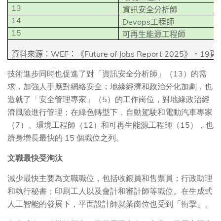
13
資訊安全分析師
14
Devops
工程師
15
可再生能源工程師
WEF
Future of Jobs Report 2025
19
資料來源：
：《
》，
頁
技術進步同時也促進了對「資訊安全分析師」（13）的需
求，加強人手應對網絡安全；地緣經濟和政治分化加劇，也
造就了「安全管理專家」（5）的工作崗位，對地緣政治經
濟風險進行管理；在綠色轉型下，自動駕駛和電動汽車專家
（7）、環境工程師（12）和可再生能源工程師（15），也
躋身增長最快的 15 個職位之列。
文職最快受淘汰
減少最快主要為文職職位，包括收銀員和售票員；行政助理
和執行秘書；印刷工人以及會計和審計師等職位。在生成式
人工智能的發展下，平面設計師就業崗位也受到「衝擊」。