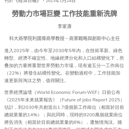
刊於《經濟日報》，
2025
年
1
月
24
日
勞動力市場巨變
工作技能重新洗牌
李家濤
科大商學院利國偉商學教授、商業戰略與創新中心主任
進入2025年，由今年至2030年5年內，在技術革新、綠色
轉型、經濟不確定性、地緣經濟分化和人口結構變化下，所
叠加的力量將重塑世界勞動力市場，現有逾五分一工作崗位
（22%）將發生結構性變化。在變動過程中，工作技能加
速更新與淘汰之勢，值得關注。
世界經濟論壇（World Economic Forum‧WEF）日前公布
《2025年未來就業報告》（Future of Jobs Report 2025）
估計，到2030年共創造出1.7億個新工作崗位（相當於目前
總就業量的14%）；與此同時，現時的9200萬個就業崗位
將告消失（相當於目前總就業量的8%），遭無情淘汰。雖