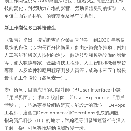
則工作崗位仍有7800萬個淨增長，但增減之間造成的工作
技能變化，對勞動力市場的影響、勞動個體受到的衝擊，以
至僱主面對的挑戰，的確需要及早有所應對。
新工作崗位多由科技催生
《報告》指出，接受調查的企業高管預期，到2030 年增長
最快的職位（以增長百分比衡量）多由技術變革推動，例如
人工智能和機器人技術的進步、數碼服務和數碼設備的增量
等，使大數據專家、金融科技工程師、人工智能和機器學習
專家，以及軟件和應用程序開發人員等，成為未來五年增長
最快的工作職位（參見
表一
）。
表中所見，目前流行的UI設計師（即User Interface‧中譯
「用戶界面」） 和UX 設計師（即User Experience‧「用戶
體驗」），均為專長於網絡網頁功能設計的職位； Devops
工程師，這個由Development和Operations混成的詞匯，
指為資訊科技（IT）的通才，對編程等開發和運營都有深入
了解，從中可見科技驅動職場改變一斑。