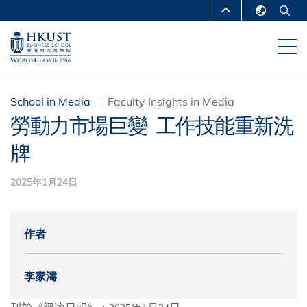
移
MORE ABOUT HKUST
至
English
主
UNIVERSITY NEWS
ACADEMIC
繁體中文
內
DEPARTMENTS A-Z
容
简体中文
LIFE@HKUST
LIBRARY
School in Media
Faculty Insights in Media
勞動力市場巨變 工作技能重新洗
MAP & DIRECTIONS
CAREERS AT HKUST
牌
FACULTY PROFILES
ABOUT HKUST
2025年1月24日
作者
李家濤