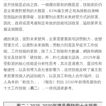
提升技能是必由之路。一個擺在眼前的難題是，技能差距仍
是企業應對變局的大難題，63%僱主將之視為推動自身轉
型面臨的首要障礙，並影響到企業對未來經營方式的部署。
因此，政府或需考慮制定有效的技能培訓政策，協助業界克
服這個難題。
總的來說，面對未來變局，企業需要重新培訓勞動力，改變
營運方式，以應對未來挑戰；勞動力則需及早提升工作技
能。工作技能的更新，除了人工智能和大數據，網路和網路
安全及技術等「硬技能」外，約七成僱主認為，2025年最
受歡迎的核心技能是分析性思考，其次是適應力、靈活性和
敏捷性，以及領導力及社會影響力，這些技能反映了僱主愈
來愈重視個人的認知能力，以及員工和他人合作/協作、以
人為本的「軟技力」。《報告》列出 2030年前增長最快的
十大工作技能（
表二
），一併供讀者參考。
2025-2030
表二：
年增長最快的十大技能