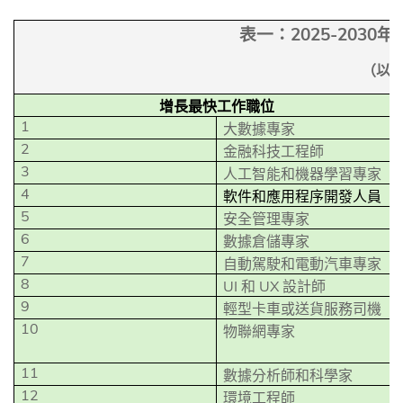
2025-2030
表一：
年
（以
增長最快工作職位
1
大數據專家
2
金融科技工程師
3
人工智能和機器學習專家
4
軟件和應用程序開發人員
5
安全管理專家
6
數據倉儲專家
7
自動駕駛和電動汽車專家
8
UI
UX
和
設計師
9
輕型卡車或送貨服務司機
10
物聯網專家
11
數據分析師和科學家
12
環境工程師