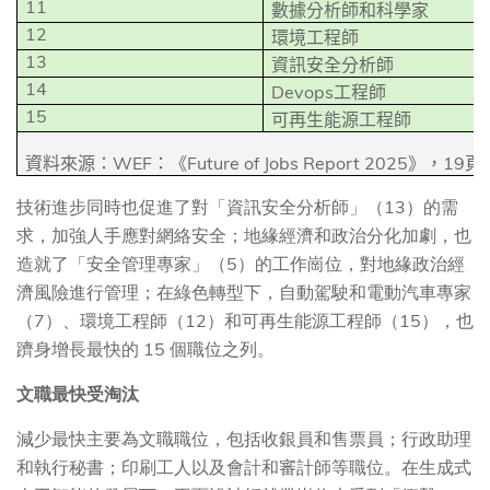
11
數據分析師和科學家
12
環境工程師
13
資訊安全分析師
14
Devops
工程師
15
可再生能源工程師
WEF
Future of Jobs Report 2025
19
資料來源：
：《
》，
頁
技術進步同時也促進了對「資訊安全分析師」（13）的需
求，加強人手應對網絡安全；地緣經濟和政治分化加劇，也
造就了「安全管理專家」（5）的工作崗位，對地緣政治經
濟風險進行管理；在綠色轉型下，自動駕駛和電動汽車專家
（7）、環境工程師（12）和可再生能源工程師（15），也
躋身增長最快的 15 個職位之列。
文職最快受淘汰
減少最快主要為文職職位，包括收銀員和售票員；行政助理
和執行秘書；印刷工人以及會計和審計師等職位。在生成式