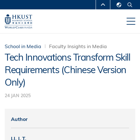
Skip
MORE ABOUT HKUST
to
English
main
UNIVERSITY NEWS
ACADEMIC
繁體中文
content
DEPARTMENTS A-Z
简体中文
LIFE@HKUST
LIBRARY
School in Media
Faculty Insights in Media
Tech Innovations Transform Skill
MAP & DIRECTIONS
CAREERS AT HKUST
Requirements (Chinese Version
FACULTY PROFILES
ABOUT HKUST
Only)
24 JAN 2025
Author
LI, J. T.