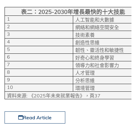
2025-2030
表二：
年增長最快的十大技能
1
人工智能和大數據
2
網絡和網絡空間安全
3
技術素養
4
創造性思維
5
韌性、靈活性和敏捷性
6
好奇心和終身學習
7
領導力和社會影響力
8
人才管理
9
分析思維
10
環境管理
:
2025
37
資料來源
《
年未來就業報告》，頁
Read Article