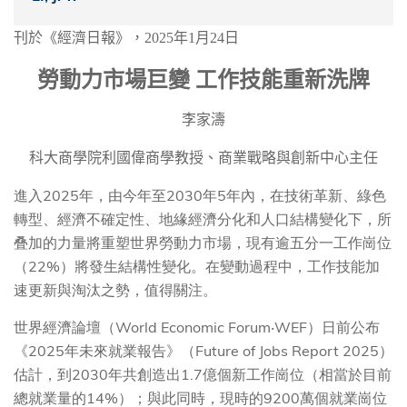
刊於《經濟日報》，
2025
年
1
月
24
日
勞動力市場巨變
工作技能重新洗牌
李家濤
科大商學院利國偉商學教授、商業戰略與創新中心主任
進入2025年，由今年至2030年5年內，在技術革新、綠色
轉型、經濟不確定性、地緣經濟分化和人口結構變化下，所
叠加的力量將重塑世界勞動力市場，現有逾五分一工作崗位
（22%）將發生結構性變化。在變動過程中，工作技能加
速更新與淘汰之勢，值得關注。
世界經濟論壇（World Economic Forum‧WEF）日前公布
《2025年未來就業報告》（Future of Jobs Report 2025）
估計，到2030年共創造出1.7億個新工作崗位（相當於目前
總就業量的14%）；與此同時，現時的9200萬個就業崗位