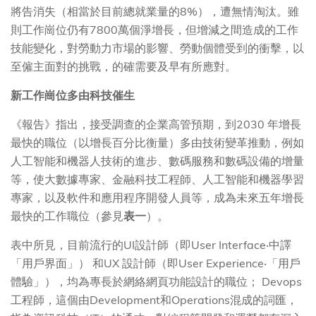
將告消失（相當於目前總就業量的8%），遭無情淘汰。雖
則工作崗位仍有7800萬個淨增長，但增減之間造成的工作
技能變化，對勞動力市場的影響、勞動個體受到的衝擊，以
至僱主面對的挑戰，的確需要及早有所應對。
新工作崗位多由科技催生
《報告》指出，接受調查的企業高管預期，到2030 年增長
最快的職位（以增長百分比衡量）多由技術變革推動，例如
人工智能和機器人技術的進步、數碼服務和數碼設備的增量
等，使大數據專家、金融科技工程師、人工智能和機器學習
專家，以及軟件和應用程序開發人員等，成為未來五年增長
最快的工作職位（參見
表一
）。
表中所見，目前流行的UI設計師（即User Interface‧中譯
「用戶界面」） 和UX 設計師（即User Experience‧「用戶
體驗」），均為專長於網絡網頁功能設計的職位； Devops
工程師，這個由Development和Operations混成的詞匯，