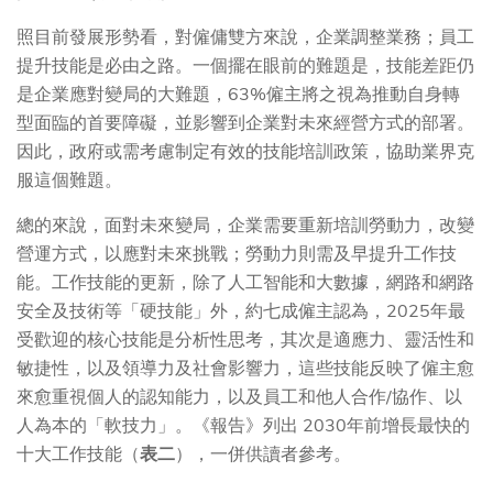
照目前發展形勢看，對僱傭雙方來說，企業調整業務；員工
提升技能是必由之路。一個擺在眼前的難題是，技能差距仍
是企業應對變局的大難題，63%僱主將之視為推動自身轉
型面臨的首要障礙，並影響到企業對未來經營方式的部署。
因此，政府或需考慮制定有效的技能培訓政策，協助業界克
服這個難題。
總的來說，面對未來變局，企業需要重新培訓勞動力，改變
營運方式，以應對未來挑戰；勞動力則需及早提升工作技
能。工作技能的更新，除了人工智能和大數據，網路和網路
安全及技術等「硬技能」外，約七成僱主認為，2025年最
受歡迎的核心技能是分析性思考，其次是適應力、靈活性和
敏捷性，以及領導力及社會影響力，這些技能反映了僱主愈
來愈重視個人的認知能力，以及員工和他人合作/協作、以
人為本的「軟技力」。《報告》列出 2030年前增長最快的
十大工作技能（
表二
），一併供讀者參考。