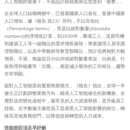
人工智能的發展下，平面設計師就業崗位也受到「衝擊」。
在全球人口結構轉變中，已發展國家人口老化，發展中國家
人口增加，據《報告‧頁23》所列，不以百份比
（Percentage terms），而是以絕對數量(Absolute
numbers)的淨增長計算，到2030年，農場工人、送貨司機
和建築工人等一線職位的需求增長最快；專業護理人員等護
理類職位，以及中學教師等教育類職位，預計也將相對大幅
增長。不過，無論從百分比抑或絕對數量來說，出納員、行
政助理和秘書等「文職」，都是減少最快的工作崗位，趨勢
非常明顯。
面對人工智能當前重塑商業模式，《報告》指出，全球一半
僱主正計劃調整業務方向，瞄准人工智能催生的新機會。在
應對這些變化過程中，最常見的人力資源舉措，是升級員工
技能。近半數僱主擬把員工從易受人工智能影響的崗位，轉
移至其他業務部門，以降低技術轉型的人力成本。
技能差距須及早紓解