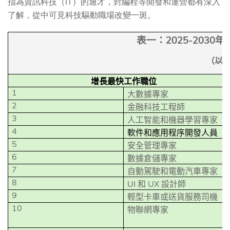
指為資訊科技（IT）的通才，對編程等開發和運營都有深入
了解，從中可見科技驅動職場改變一斑。
2025-2030
表一：
年
（以
增長最快工作職位
1
大數據專家
2
金融科技工程師
3
人工智能和機器學習專家
4
軟件和應用程序開發人員
5
安全管理專家
6
數據倉儲專家
7
自動駕駛和電動汽車專家
8
UI
UX
和
設計師
9
輕型卡車或送貨服務司機
10
物聯網專家