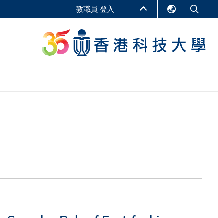
教職員 登入
English
LIBRARY
繁體中文
S
ABOUT HKUST
简体中文
報告
非學位課程
商學教學中心
行政人員課程
研究中心
企業家科創學者課程
研究產出
在線課程
課程