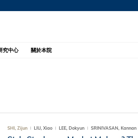
MORE ABOUT HKUST
MIC DEPARTMENTS A-Z
LIFE@HKUST
AREERS AT HKUST
FACULTY PROFILE
研究中心
關於本院
KUST
主題研究計劃
工商管理碩士
eNews
研究中心
全球參與
eas
金融科技研究計劃
全日制工商管理碩士課程
商業及社會數據分析中心
商學院故事
校友
 Design and Strategy
綠色金融研究計劃
單週兼讀制工商管理碩士課程
商業戰略與創新研究中心
融理學碩士課程
30周年
設施
 Business
經濟政策研究中心
行政人員工商管理碩士
運學
d International Finance
投資研究中心
訂閱
程
凱洛格 – 科大行政人員工商管理碩士
SHI, Zijun
LIU, Xiao
LEE, Dokyun
SRINIVASAN, Kannan
pply Chains and Business
證券分析與金融科技研究中心
香港科大EMBA–中英雙語課程