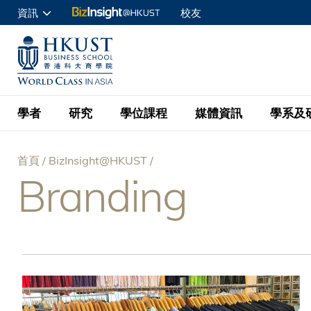
移
資訊
校友
至
申請入讀
主
UNIVERSITY NEWS
ACADE
商學院學生
內
MAP & DIRECTIONS
C
企業訪客
容
教職員
學者
研究
學位課程
媒體資訊
學系及
查詢
首頁
BizInsight@HKUST
學者名錄
BizInsight@H
本科學士
最新資訊
學系
院長的話
Branding
導
按學者英文姓氏排列
Research Focus Ar
會計學
理學碩士
活動預告
學院使命
航
按學系
經濟學
Digital Platform:
科大 - 紐大環球金
新聞稿
學院一覽
按研究興趣
金融學
Fintech and AI in
連
會計學理學碩士課程
資訊、商業統計及營
Geo-economics an
傳媒報導
顧問委員會
商業分析理學碩士課
結
管理學
Global Trade, Su
經濟學理學碩士課程