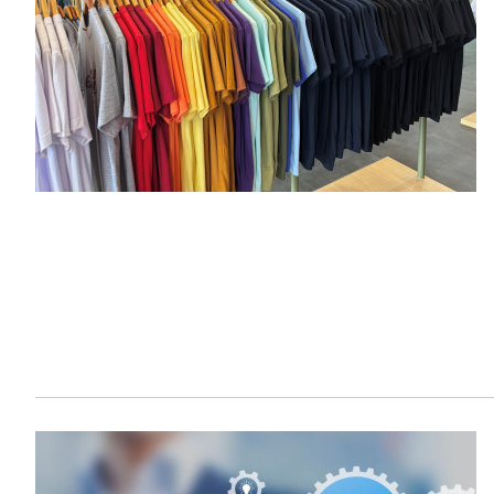
Sustainability
HKUST Busines
學院行政
市場學
家族辦公室及家族企
Innovation and En
排名和認證
金融學理學碩士課程
Leadership and B
金融科技學理學碩士
BizTalks
環球運營管理理學碩
BizStudies
資訊與網路安全管理
BizBites
資訊系統管理學理學
國際管理理學碩士課
市場學理學碩士課程