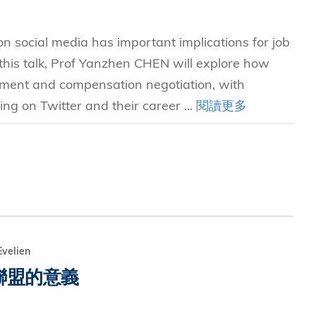
social media has important implications for job
 this talk, Prof Yanzhen CHEN will explore how
yment and compensation negotiation, with
g on Twitter and their career ...
閱讀更多
velien
聯盟的意義