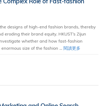
e Complex Role of Fast-fashion
究中心
the designs of high-end fashion brands, thereby
d eroding their brand equity. HKUST’s Zijun
 investigate whether and how fast-fashion
 enormous size of the fashion ...
閱讀更多
Marketing and Online Search