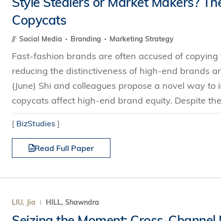
Style Stealers or Market Makers? Th
s Review
技術與商業生態研究中心
業學理學碩士課程
Copycats
trepreneurship
工商管理博士
金樂琦亞洲家族企業與家族辦公室研
ehavioral Decision-making
Social Media
Branding
Marketing Strategy
工商管理博士課程
康信商業案例研究中心
課程
Fast-fashion brands are often accused of copying 
中英雙語工商管理博士課程
香港科技大學金融研究院
士課程
reducing the distinctiveness of high-end brands an
香港科技大學利豐供應鏈研究院
哲學博士
理學碩士課程
(June) Shi and colleagues propose a novel way to
市場營銷博士
碩士課程
copycats affect high-end brand equity. Despite the
會計博士
程
[
BizStudies
]
管理學博士
Read Full Paper
經濟學博士
資訊系統博士
運營管理博士
金融博士
LIU, Jia
HILL, Shawndra
Seizing the Moment: Cross-Channel 