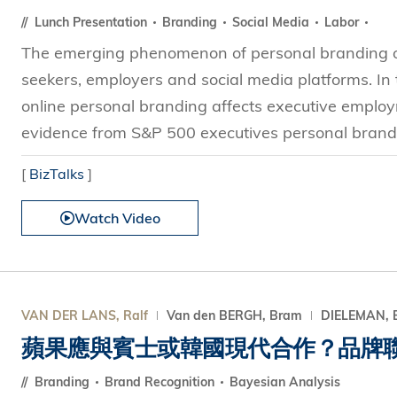
Lunch Presentation
Branding
Social Media
Labor
The emerging phenomenon of personal branding on 
seekers, employers and social media platforms. In
online personal branding affects executive emplo
evidence from S&P 500 executives personal brandin
[
BizTalks
]
Watch Video
VAN DER LANS, Ralf
Van den BERGH, Bram
DIELEMAN, E
蘋果應與賓士或韓國現代合作？品牌
Branding
Brand Recognition
Bayesian Analysis