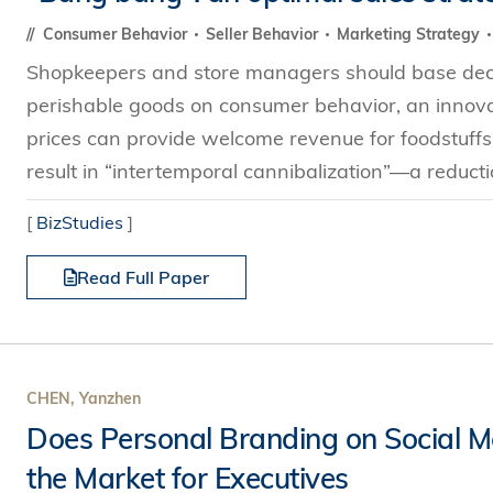
Consumer Behavior
Seller Behavior
Marketing Strategy
Shopkeepers and store managers should base decis
perishable goods on consumer behavior, an innov
prices can provide welcome revenue for foodstuffs
result in “intertemporal cannibalization”—a reduction
[
BizStudies
]
Read Full Paper
CHEN, Yanzhen
Does Personal Branding on Social M
the Market for Executives