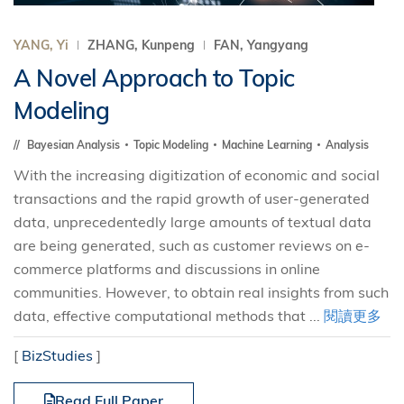
YANG, Yi
ZHANG, Kunpeng
FAN, Yangyang
A Novel Approach to Topic
Modeling
Bayesian Analysis
Topic Modeling
Machine Learning
Analysis
With the increasing digitization of economic and social
transactions and the rapid growth of user-generated
data, unprecedentedly large amounts of textual data
are being generated, such as customer reviews on e-
commerce platforms and discussions in online
communities. However, to obtain real insights from such
data, effective computational methods that ...
閱讀更多
[
BizStudies
]
Read Full Paper