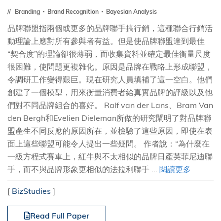
Branding
Brand Recognition
Bayesian Analysis
品牌聯盟指兩個或更多的品牌聯手搞行銷，這種聯合行銷活
動理論上應對所有參與者有益。但是使品牌聯盟達到最佳
“契合度”的理論卻很薄弱，而收集資料並確定最佳衡量尺度
很困難，使問題更複雜化。原因是品牌在戰略上形成聯盟，
令調研工作變得艱巨。現在研究人員填補了這一空白。他們
創建了一個模型，用來衡量消費者給真實品牌的評級以及他
們對不同品牌組合的喜好。 Ralf van der Lans、Bram Van
den Bergh和Evelien Dieleman所做的研究闡明了對品牌聯
盟產生不同反應的原因所在，並檢驗了這些原因，即使在表
面上這些聯盟可能令人提出一些疑問。 作者說：“為什麼在
一級方程式賽車上，紅牛與不太相似的品牌日產英菲尼迪聯
手，而不與品牌形象更相似的法拉利聯手 ...
閱讀更多
[
BizStudies
]
Read Full Paper