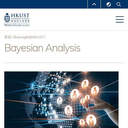
移
MORE ABOUT HKUST
至
English
主
UNIVERSITY NEWS
ACADEMIC
繁體中文
內
DEPARTMENTS A-Z
容
简体中文
首頁
BizInsight@HKUST
LIFE@HKUST
LIBRARY
Bayesian Analysis
導
MAP & DIRECTIONS
CAREERS AT HKUST
航
FACULTY PROFILES
ABOUT HKUST
連
結