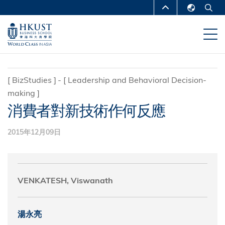
移
MORE ABOUT HKUST
至
English
主
UNIVERSITY NEWS
ACADEMIC
繁體中文
內
DEPARTMENTS A-Z
容
简体中文
LIFE@HKUST
LIBRARY
[
BizStudies
]
[
Leadership and Behavioral Decision-
making
]
MAP & DIRECTIONS
CAREERS AT HKUST
消費者對新技術作何反應
FACULTY PROFILES
ABOUT HKUST
2015年12月09日
VENKATESH, Viswanath
湯永亮