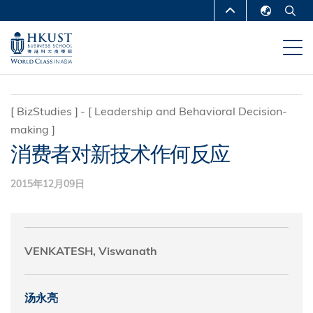
跳
MORE ABOUT HKUST
转
English
到
UNIVERSITY NEWS
ACADEMIC
繁體中文
主
DEPARTMENTS A-Z
要
简体中文
内
LIFE@HKUST
LIBRARY
[
BizStudies
]
[
Leadership and Behavioral Decision-
容
making
]
MAP & DIRECTIONS
CAREERS AT HKUST
消费者对新技术作何反应
FACULTY PROFILES
ABOUT HKUST
2015年12月09日
VENKATESH, Viswanath
汤永亮