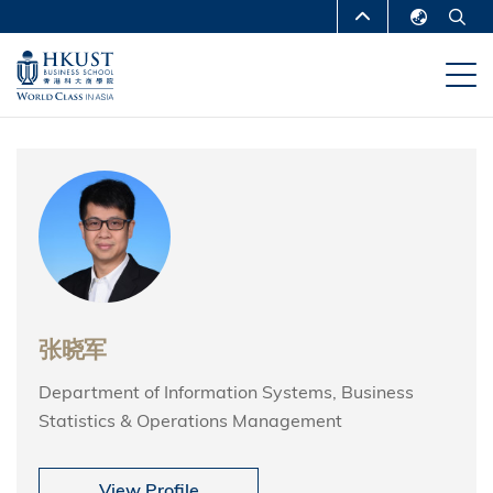
跳
MORE ABOUT HKUST
转
English
到
UNIVERSITY NEWS
ACADEMIC
繁體中文
主
DEPARTMENTS A-Z
要
简体中文
内
LIFE@HKUST
LIBRARY
容
MAP & DIRECTIONS
CAREERS AT HKUST
FACULTY PROFILES
ABOUT HKUST
张晓军
Department of Information Systems, Business
Statistics & Operations Management
View Profile