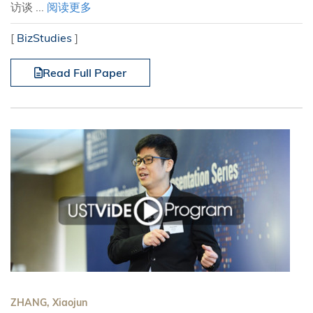
访谈 ...
阅读更多
[
BizStudies
]
Read Full Paper
ZHANG, Xiaojun