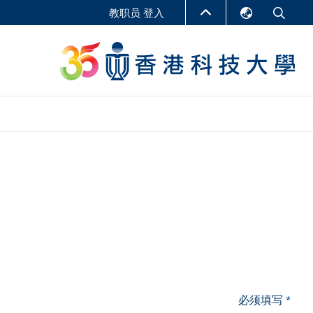
教职员 登入
English
LIBRARY
繁體中文
S
ABOUT HKUST
简体中文
报告
非学位课程
商学教学中心
行政人员课程
研究中心
企业家科创学者课程
研究产出
在线课程
课程
必须填写 *