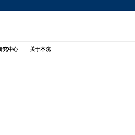
MORE ABOUT HKUST
MIC DEPARTMENTS A-Z
LIFE@HKUST
AREERS AT HKUST
FACULTY PROFILE
研究中心
关于本院
KUST
主题研究计划
工商管理硕士
eNews
研究中心
全球参与
eas
金融科技研究计划
全日制工商管理硕士课程
商业及社会数据分析中心
商学院故事
校友
 Design and Strategy
绿色金融研究计划
单周兼读制工商管理硕士课程
商业战略与创新研究中心
融理学硕士课程
30周年
设施
 Business
经济政策研究中心
行政人员工商管理硕士
运学
d International Finance
投资研究中心
订阅
程
凯洛格 – 科大行政人员工商管理硕士
pply Chains and Business
证券分析与金融科技研究中心
香港科大EMBA–中英双语课程