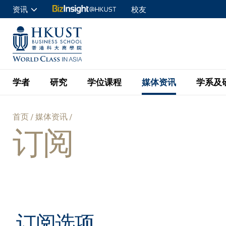
跳
资讯
校友
转
申请入读
到
UNIVERSITY NEWS
ACADE
商学院学生
主
MAP & DIRECTIONS
C
企业访客
要
教职员
学者
研究
学位课程
媒体资讯
学系及
内
容
查询
首页
媒体资讯
学者名录
BizInsight@H
本科学士
最新信息
学系
院长的话
订阅
面
按学者英文姓氏排列
Research Focus Ar
会计学
理学硕士
活动预告
学院使命
包
按学系
经济学
Digital Platform:
科大 - 纽大环球金
新闻稿
学院一览
按研究兴趣
金融学
Fintech and AI in
屑
会计学理学硕士课程
资讯丶商业统计及营
Geo-economics an
传媒报导
顾问委员会
商业分析理学硕士课
订阅选项
管理学
Global Trade, Su
经济学理学硕士课程