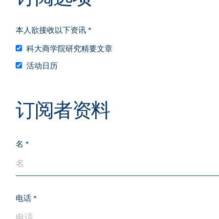
Sustainability
HKUST Busines
学院行政
市场学
家族办公室及家族企
Innovation and En
排名和认证
本人欲接收以下资讯 *
金融学理学硕士课程
Leadership and B
科大商学院研究精要文章
金融科技学理学硕士
BizTalks
环球运营管理理学硕
活动日历
BizStudies
资讯与网络安全管理
BizBites
资讯系统管理学理学
订阅者资料
国际管理理学硕士课
市场学理学硕士课程
名
电话