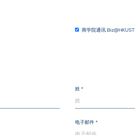
s Review
技术与商业生态研究中心
业学理学硕士课程
trepreneurship
工商管理博士
金乐琦亚洲家族企业与家族办公室研
ehavioral Decision-making
工商管理博士课程
康信商业案例研究中心
课程
商学院通讯 Biz@HKUST
中英双语工商管理博士课程
香港科技大学金融研究院
士课程
香港科技大学利丰供应链研究院
哲学博士
理学硕士课程
会计博士
硕士课程
市场营销博士
程
管理学博士
姓
经济学博士
资讯系统博士
运营管理博士
金融博士
电子邮件