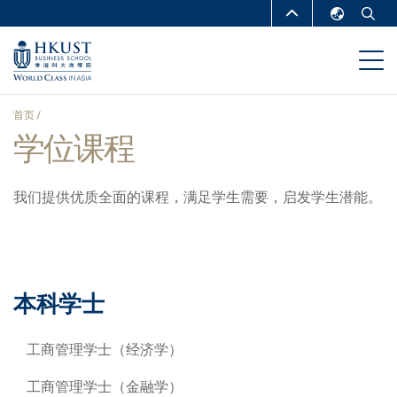
跳
MORE ABOUT HKUST
转
English
到
UNIVERSITY NEWS
ACADEMIC
繁體中文
主
DEPARTMENTS A-Z
要
简体中文
首页
内
LIFE@HKUST
LIBRARY
学位课程
面
容
MAP & DIRECTIONS
CAREERS AT HKUST
包
我们提供优质全面的课程，满足学生需要，启发学生潜能。
FACULTY PROFILES
ABOUT HKUST
屑
本科学士
工商管理学士（经济学）
工商管理学士（金融学）