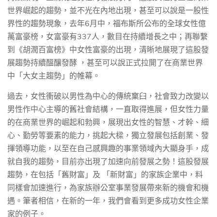
世界崛起的趨勢，並不光在內地出現，甚至可以說是一股性
6
界性的趨勢現象，去年
月中，福布斯所公布的全球女性億
337
萬富豪榜，女富豪有
人，數目在持續增長之中；再聯繫
到《胡潤百富榜》中女性富豪的出現，清晰地展現了這股發
展趨勢持續醞釀發酵
，甚至可以說正式拉開了在商業世界
中「大女主趨勢」的帷幕。
過去，女性衝破以男性為中心的傳統窠臼，社會致力改變以
男性作中心主導的舊社會結構，一直取得進展，但女性力量
的在商業世界的崛起和勃興，展現出女性的智慧、才幹、細
心、勤勞等要素的能力，挑起大樑，獨立發展包括創業、發
揮領導功能，以至在自己感興趣的事業領域內大顯身手，成
就自我的趨勢，目前亦出現了加速向前發展之勢！這股發展
趨勢，在包括「舊財富」及
「新財富」的家族企業中，料
同樣會加速進行，為家族辦公室事業發展帶來新的機會和機
遇。筆者相信，在新的一年，我們
會
看到更多成功女性企業
家的例子
。