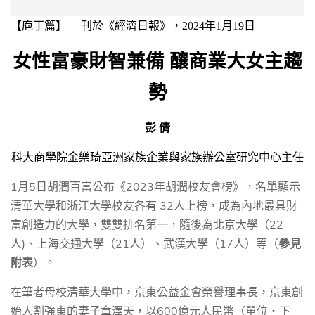
【庖丁篇】
— 刊於《經濟日報》，
2024
年
1
月
19
日
女性富豪財智兼備 釀商業大女主趨
勢
彭 倩
科大商學院金樂琦亞洲家族企業與家族辦公室研究中心主任
1
5
2023
月
日胡潤百富公布《
年胡潤校友會榜》，名單顯示
32
清華大學和浙江大學校友各有
人上榜，成為
內地
最具財
22
富創造力的大學，雙雙排名第一
，
隨後為北京大學（
)
21
17
人
、上海交通大學（
人）、武漢大學（
人）等（
參見
附表
）。
在筆者母
校
清華大學中，京東公益金會榮譽理事長，京東創
600
始人劉強東的妻子章澤天，以
億元人民幣（單位‧下