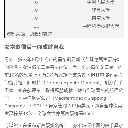
6
中國人民大學
8
復旦大學
8
南京大學
10
中國科學技術大學
資料來源：胡潤研究院
女富豪獨當一面成就自我
6
另外，據去年
月中公布的
福布斯
最新《全球億萬富豪榜》
337
的排名，女性億萬富豪有
位；而「全球億萬女富豪」的
10
9
前
名的榜單上，有
名有家族企業背景，但其中排名第六
Rafaela Aponte-Diamant
的拉菲拉‧阿龐特（
）則為白手
興家，她在航運業上取得顯赫成就，擁有全球著名的航運公
Mediterranean Shipping
司——地中海航運公司（
Company
MSC
312
‧
），身家達到
億美元，躋身全球億萬
43
6
富豪榜第
位、全球女性億萬富豪榜第
位。
可以說，在福布斯富豪排名榜上，亦不缺乏中國的白手興家