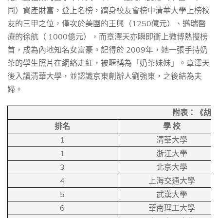
同）資產財富，登上名榜，躋身校友會榜中清華大學上榜校
1250
友的三甲之位，僅次於美團的王興（
億元）、邁瑞醫
1000
療的徐航（
億元），而章澤天亦瞬即衝上微博熱搜榜
2009
首，成為內地
知名
女富豪。記得於
年，她一張手持奶
茶的學生照片在網絡走紅，被暱稱為「奶茶妹妹」。章澤天
後入讀清華大學，並認識京東創辦人劉強東，
之後
結為夫
婦。
附表：《胡
排名
學
校
1
清華大學
1
浙江大學
3
北京大學
4
上海交通大學
5
武漢大學
6
華南理工大學