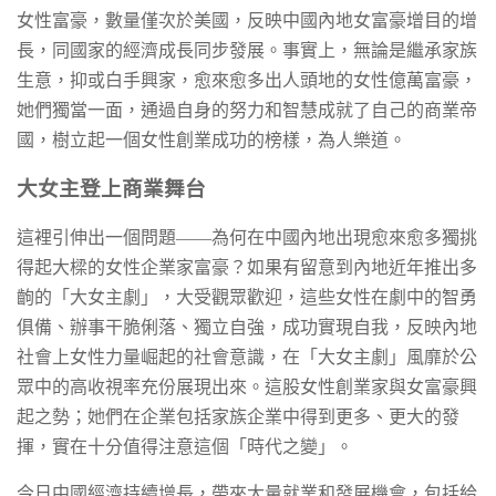
女性富豪，數量僅次於美國，反映中國內地女富豪增目的增
長，同國家的經濟成長同步發展。事實上，無論是繼承家族
生意，抑或白手興家，愈來愈多出人頭地的女性億萬富豪，
她們獨當一面，通過自身的努力和智慧成就了自己的商業帝
國，樹立起一個女性創業成功的榜樣，為人樂道。
大女主登上商業舞台
這裡引伸出一個問題——為何在中國內地出現愈來愈多獨挑
得起大樑的女性企業家富豪？如果有留意到內地近年推出多
齣的「大女主劇」，大受觀眾歡迎，這些女性在劇中的智勇
俱備、辦事干脆俐落、獨立自強，成功實現自我，反映內地
社會上女性力量崛起的社會意識，在「大女主劇」風靡於公
眾中的高收視率充份展現出來。這股女性創業家與女富豪興
起之勢；她們在企業包括家族企業中得到更多、更大的發
揮，實在十分值得注意這個「時代之變」。
今日中國經濟持續增長，帶來大量就業和發展機會，包括給