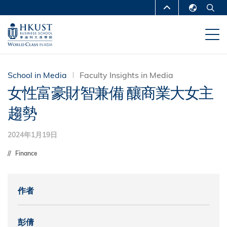
移
MORE ABOUT HKUST
至
English
主
UNIVERSITY NEWS
ACADEMIC
繁體中文
內
DEPARTMENTS A-Z
容
简体中文
LIFE@HKUST
LIBRARY
School in Media
Faculty Insights in Media
女性富豪財智兼備 釀商業大女主
MAP & DIRECTIONS
CAREERS AT HKUST
趨勢
FACULTY PROFILES
ABOUT HKUST
2024年1月19日
Finance
作者
彭倩