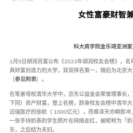
Sustainability
HKUST Busines
学院行政
市场学
家族办公室及家族企
Innovation and En
女性富豪财智
排名和认证
金融学理学硕士课程
Leadership and B
金融科技学理学硕士
BizTalks
环球运营管理理学硕
BizStudies
科大商学院金乐琦亚洲家
资讯与网络安全管理
BizBites
资讯系统管理学理学
1
5
2023
月
日胡润百富公布《
年胡润校友会榜》，名
国际管理理学硕士课
具财富创造力的大学，双双排名第一，随后为北京大
（
参见附表
）。
市场学理学硕士课程
在笔者母校清华大学中，京东公益金会荣誉理事长，
下同）资产财富，登上名榜，跻身校友会榜中清华大
1000
迈瑞医疗的徐航（
亿元），而章泽天亦瞬即冲
一张手持奶茶的学生照片在网络走红，被昵称为「奶
东，之后结为夫妇。