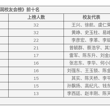
润校友会榜》前十名
上榜人数
校友代表
32
王兴、徐航、虞仁
32
黄峥、史玉柱、易
22
李彦宏、李革、李
21
曾毓群、蔡浩宇、其
17
雷军、陈东升、刘金
16
张志东、李华、何小
16
刘强东、王玉锁、陈
15
其实、陈天桥、李
15
孙飘扬、高纪凡、钱
13
李西廷、赵丰刚、陈