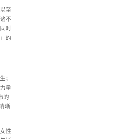
以至
诸不
同时
」的
生；
力量
布的
清晰
女性