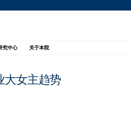
MORE ABOUT HKUST
MIC DEPARTMENTS A-Z
LIFE@HKUST
AREERS AT HKUST
FACULTY PROFILE
研究中心
关于本院
KUST
主题研究计划
工商管理硕士
eNews
研究中心
全球参与
业大女主趋势
eas
金融科技研究计划
全日制工商管理硕士课程
商业及社会数据分析中心
商学院故事
校友
 Design and Strategy
绿色金融研究计划
单周兼读制工商管理硕士课程
商业战略与创新研究中心
融理学硕士课程
30周年
设施
 Business
经济政策研究中心
行政人员工商管理硕士
运学
d International Finance
投资研究中心
订阅
程
凯洛格 – 科大行政人员工商管理硕士
pply Chains and Business
证券分析与金融科技研究中心
香港科大EMBA–中英双语课程