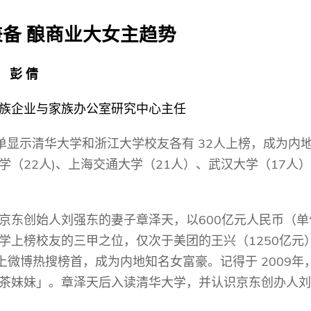
s Review
技术与商业生态研究中心
业学理学硕士课程
trepreneurship
工商管理博士
兼备
酿商业大女主趋势
金乐琦亚洲家族企业与家族办公室研
ehavioral Decision-making
工商管理博士课程
康信商业案例研究中心
课程
彭
倩
中英双语工商管理博士课程
香港科技大学金融研究院
士课程
香港科技大学利丰供应链研究院
族企业与家族办公室研究中心主任
哲学博士
理学硕士课程
会计博士
硕士课程
32
单显示清华大学和浙江大学校友各有
人上榜，成为内
市场营销博士
程
22
)
21
17
学（
人
、上海交通大学（
人）、武汉大学（
人）
管理学博士
经济学博士
600
京东创始人刘强东的妻子章泽天，以
亿元人民币（单
资讯系统博士
1250
学上榜校友的三甲之位，仅次于美团的王兴（
亿元
运营管理博士
2009
上微博热搜榜首，成为内地知名女富豪。记得于
年
金融博士
茶妹妹」。章泽天后入读清华大学，并认识京东创办人刘