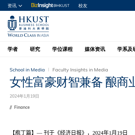
跳
资讯
校友
转
申请入读
到
UNIVERSITY NEWS
ACADE
商学院学生
主
MAP & DIRECTIONS
C
企业访客
要
教职员
学者
研究
学位课程
媒体资讯
学系及
内
容
查询
School in Media
Faculty Insights in Media
学者名录
BizInsight@H
本科学士
最新信息
学系
院长的话
女性富豪财智兼备 酿商
按学者英文姓氏排列
Research Focus Ar
会计学
理学硕士
活动预告
学院使命
2024年1月19日
按学系
经济学
Digital Platform:
科大 - 纽大环球金
新闻稿
学院一览
Finance
按研究兴趣
金融学
Fintech and AI in
会计学理学硕士课程
资讯丶商业统计及营
Geo-economics an
传媒报导
顾问委员会
商业分析理学硕士课
管理学
Global Trade, Su
【庖丁篇】—
刊于《经济日报》，
2024
年
1
月
19
日
经济学理学硕士课程