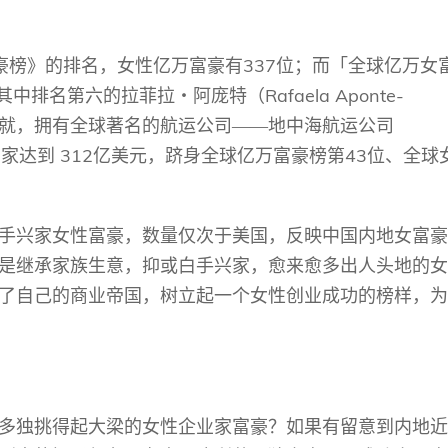
337
豪榜》的排名，女性亿万富豪有
位；而「全球亿万女
Rafaela Aponte-
其中排名第六的拉菲拉
‧
阿庞特（
就，拥有全球著名的航运公司——地中海航运公司
312
43
身家达到
亿美元，跻身全球亿万富豪榜第
位、全球
手兴家女性富豪，数量仅次于美国，反映中国内地女富豪
是继承家族生意，抑或白手兴家，愈来愈多出人头地的女
了自己的商业帝国，树立起一个女性创业成功的榜样，为
多独挑得起大梁的女性企业家富豪？如果有留意到内地近