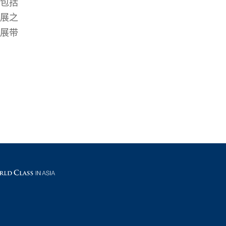
包括
展之
展带