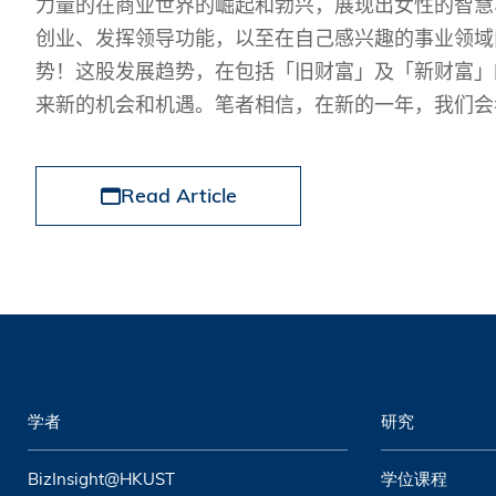
力量的在商业世界的崛起和勃兴，展现出女性的智慧
创业、发挥领导功能，以至在自己感兴趣的事业领域
势！这股发展趋势，在包括「旧财富」及「新财富」
来新的机会和机遇。笔者相信，在新的一年，我们会
Read Article
学者
研究
BizInsight@HKUST
学位课程