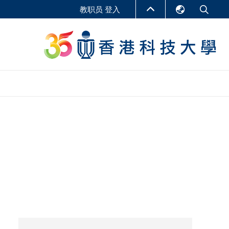
教职员 登入
English
LIBRARY
繁體中文
S
ABOUT HKUST
简体中文
报告
非学位课程
商学教学中心
行政人员课程
研究中心
企业家科创学者课程
研究产出
在线课程
课程