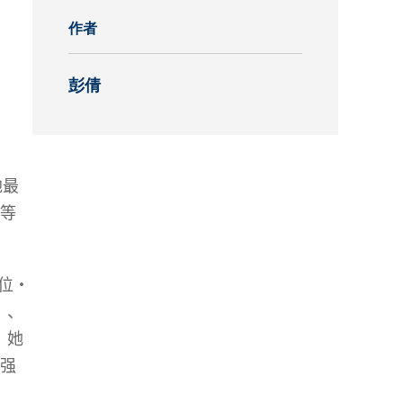
作者
究中心
彭倩
地最
等
位
‧
）、
，她
强