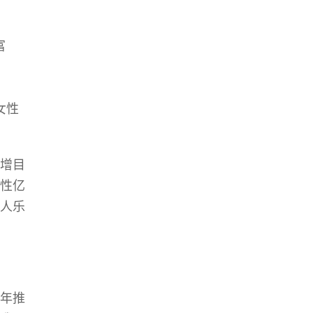
富
女性
增目
性亿
人乐
年推