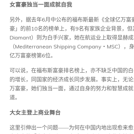
女富豪独当一面成就自我
6
另外，据去年
月中公布的福布斯最新《全球亿万富
10
9
豪」的前
名的榜单上，有
名有家族企业背景，但
Diamant
）则为白手兴家，她在航运业上取得显赫成
Mediterranean Shipping Company
MSC
（
‧
），
6
亿万富豪榜第
位。
可以说，在福布斯富豪排名榜上，亦不缺乏中国的白
的增长，同国家的经济成长同步发展。事实上，无论
万富豪，她们独当一面，通过自身的努力和智慧成就
道。
大女主登上商业舞台
这里引伸出一个问题——为何在中国内地出现愈来愈