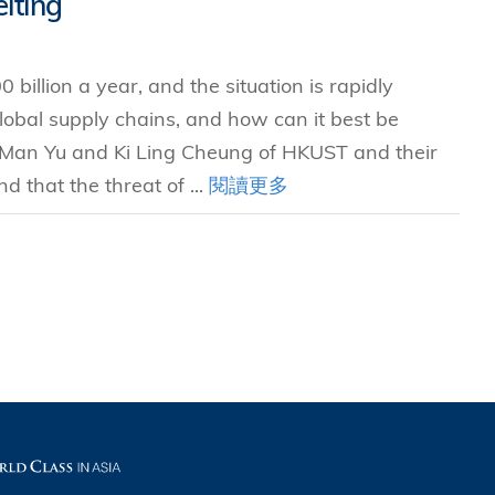
eiting
究中心
illion a year, and the situation is rapidly
obal supply chains, and how can it best be
Man Yu and Ki Ling Cheung of HKUST and their
d that the threat of ...
閱讀更多