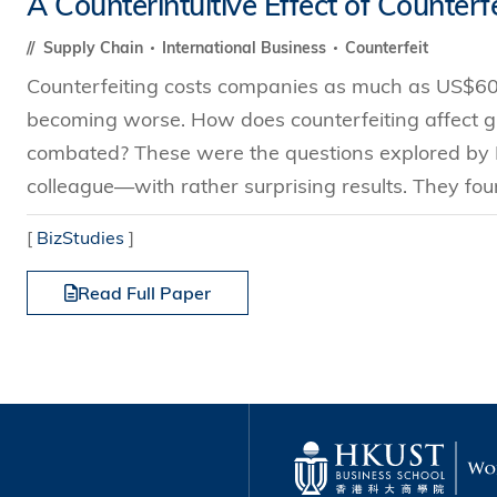
A Counterintuitive Effect of Counterf
s Review
技術與商業生態研究中心
業學理學碩士課程
trepreneurship
工商管理博士
Supply Chain
International Business
Counterfeit
金樂琦亞洲家族企業與家族辦公室研
ehavioral Decision-making
Counterfeiting costs companies as much as US$600 b
工商管理博士課程
康信商業案例研究中心
課程
becoming worse. How does counterfeiting affect gl
中英雙語工商管理博士課程
香港科技大學金融研究院
士課程
combated? These were the questions explored by 
香港科技大學利豐供應鏈研究院
哲學博士
colleague—with rather surprising results. They foun
理學碩士課程
市場營銷博士
碩士課程
[
BizStudies
]
會計博士
程
Read Full Paper
管理學博士
經濟學博士
資訊系統博士
運營管理博士
金融博士