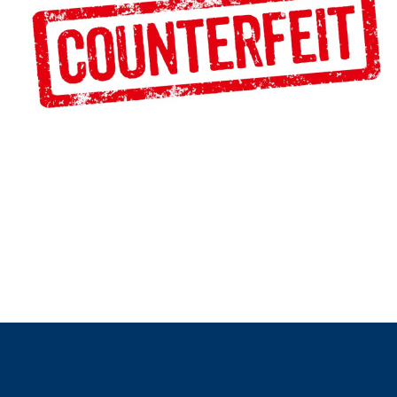
Sustainability
HKUST Busines
學院行政
市場學
家族辦公室及家族企
Innovation and En
排名和認證
金融學理學碩士課程
Leadership and B
金融科技學理學碩士
BizTalks
環球運營管理理學碩
BizStudies
資訊與網路安全管理
BizBites
資訊系統管理學理學
國際管理理學碩士課
市場學理學碩士課程