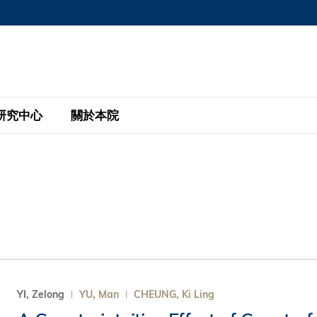
MORE ABOUT HKUST
MIC DEPARTMENTS A-Z
LIFE@HKUST
AREERS AT HKUST
FACULTY PROFILE
研究中心
關於本院
KUST
主題研究計劃
工商管理碩士
eNews
研究中心
全球參與
eas
金融科技研究計劃
全日制工商管理碩士課程
商業及社會數據分析中心
商學院故事
校友
 Design and Strategy
綠色金融研究計劃
單週兼讀制工商管理碩士課程
商業戰略與創新研究中心
融理學碩士課程
30周年
設施
 Business
經濟政策研究中心
行政人員工商管理碩士
運學
d International Finance
投資研究中心
訂閱
程
凱洛格 – 科大行政人員工商管理碩士
YI, Zelong
YU, Man
CHEUNG, Ki Ling
pply Chains and Business
證券分析與金融科技研究中心
香港科大EMBA–中英雙語課程