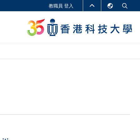
教職員 登入
English
LIBRARY
繁體中文
S
ABOUT HKUST
简体中文
報告
非學位課程
商學教學中心
行政人員課程
研究中心
企業家科創學者課程
研究產出
在線課程
課程