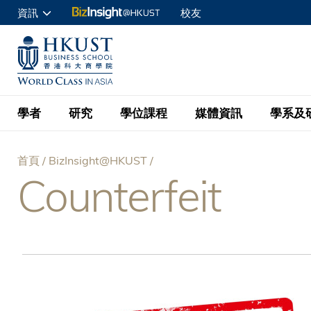
移
資訊
校友
至
申請入讀
主
UNIVERSITY NEWS
ACADE
商學院學生
內
MAP & DIRECTIONS
C
企業訪客
容
教職員
學者
研究
學位課程
媒體資訊
學系及
查詢
首頁
BizInsight@HKUST
學者名錄
BizInsight@H
本科學士
最新資訊
學系
院長的話
Counterfeit
導
按學者英文姓氏排列
Research Focus Ar
會計學
理學碩士
活動預告
學院使命
航
按學系
經濟學
Digital Platform:
科大 - 紐大環球金
新聞稿
學院一覽
按研究興趣
金融學
Fintech and AI in
連
會計學理學碩士課程
資訊、商業統計及營
Geo-economics an
傳媒報導
顧問委員會
商業分析理學碩士課
結
管理學
Global Trade, Su
經濟學理學碩士課程