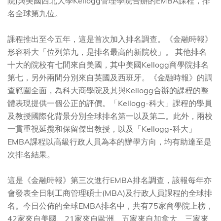
院)與美國西北大學Kellogg管理學院合辦的EMBA課程，排
名全球第九位。
課程推出至今五年，這是首次加入排名調查。《金融時報》
形容科大「位列第九，是排名最高的新院校」。 其他排名
十大的院校有七間來自美國，其中美國Kellogg商學院排名
第七，另外兩間分別來自英國及西班牙。《金融時報》的調
查範圍全面，為科大商學院及其與Kellogg合辦的課程的整
體表現提供一個公正的評價。「Kellogg-科大」課程的學員
及教授國際化背景分別全球排名第一以及第二。此外，兩校
一貫重視延攬和保留傑出教授，以及「Kellogg-科大」
EMBA課程以高級行政人員為本的辦學方向，均有助達至是
次排名結果。
這是《金融時報》第三次進行EMBA排名調查，該報每年亦
會發表全日制工商管理碩士(MBA)及行政人員課程的全球排
名。今日公佈的全球EMBA排名中，共有75家商學院上榜，
42家來自美國、21家來自歐洲、五家來自加拿大、三家來