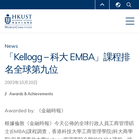
移
MORE ABOUT HKUST
至
English
主
UNIVERSITY NEWS
ACADEMIC
繁體中文
內
DEPARTMENTS A-Z
容
简体中文
LIFE@HKUST
LIBRARY
News
「Kellogg – 科大 EMBA」課程排
MAP & DIRECTIONS
CAREERS AT HKUST
名全球第九位
FACULTY PROFILES
ABOUT HKUST
2003年10月20日
Awards & Achievements
Awarded by: 《金融時報》
根據倫敦《金融時報》今天公佈的全球行政人員工商管理碩
士(EMBA)課程調查，香港科技大學工商管理學院(科大商學