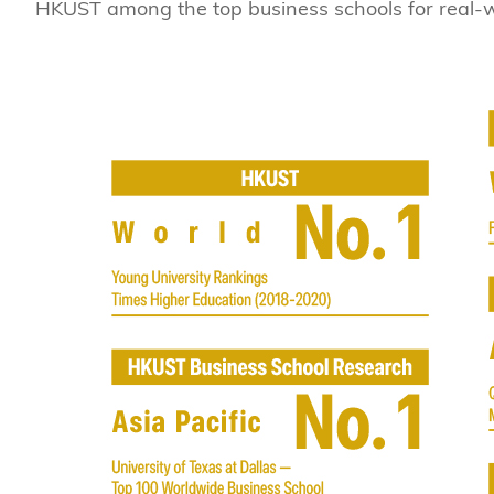
Sustainability
HKUST Busines
學院行政
HKUST among the top business schools for real-w
市場學
家族辦公室及家族企
Innovation and En
排名和認證
金融學理學碩士課程
Leadership and B
金融科技學理學碩士
BizTalks
環球運營管理理學碩
BizStudies
資訊與網路安全管理
BizBites
資訊系統管理學理學
國際管理理學碩士課
市場學理學碩士課程