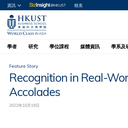
移
資訊
校友
至
申請入讀
主
UNIVERSITY NEWS
ACADE
商學院學生
內
MAP & DIRECTIONS
C
企業訪客
容
教職員
學者
研究
學位課程
媒體資訊
學系及
查詢
Feature Story
學者名錄
BizInsight@H
本科學士
最新資訊
學系
院長的話
Recognition in Real-Wor
按學者英文姓氏排列
Research Focus Ar
會計學
理學碩士
活動預告
學院使命
Accolades
按學系
經濟學
Digital Platform:
科大 - 紐大環球金
新聞稿
學院一覽
按研究興趣
金融學
Fintech and AI in
2022年10月19日
會計學理學碩士課程
資訊、商業統計及營
Geo-economics an
傳媒報導
顧問委員會
商業分析理學碩士課
管理學
Global Trade, Su
經濟學理學碩士課程