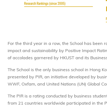
For the third year in a row, the School has been r
impact and sustainability by Positive Impact Ratin
of accolades garnered by HKUST and its Business 
The School is the only business school in Hong 
presented by PIR, an initiative developed by busi
WWF, Oxfam, and United Nations (UN) Global Co
The PIR is a rating conducted by business studen
from 21 countries worldwide participated in the 