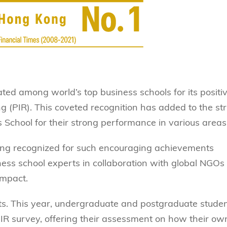
ated among world’s top business schools for its positi
g (PIR). This coveted recognition has added to the st
School for their strong performance in various areas
Kong recognized for such encouraging achievements
ness school experts in collaboration with global NGOs 
mpact.
ts. This year, undergraduate and postgraduate stude
PIR survey, offering their assessment on how their ow