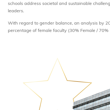
schools address societal and sustainable challen
leaders.
With regard to gender balance, an analysis by 2
percentage of female faculty (30% Female / 70% 