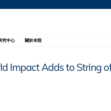
MORE ABOUT HKUST
MIC DEPARTMENTS A-Z
LIFE@HKUST
AREERS AT HKUST
FACULTY PROFILE
研究中心
關於本院
KUST
主題研究計劃
工商管理碩士
eNews
研究中心
全球參與
ld Impact Adds to String o
eas
金融科技研究計劃
全日制工商管理碩士課程
商業及社會數據分析中心
商學院故事
校友
 Design and Strategy
綠色金融研究計劃
單週兼讀制工商管理碩士課程
商業戰略與創新研究中心
融理學碩士課程
30周年
設施
 Business
經濟政策研究中心
行政人員工商管理碩士
運學
d International Finance
投資研究中心
訂閱
程
凱洛格 – 科大行政人員工商管理碩士
pply Chains and Business
證券分析與金融科技研究中心
香港科大EMBA–中英雙語課程