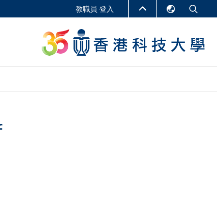
教職員 登入
English
LIBRARY
繁體中文
S
ABOUT HKUST
简体中文
報告
非學位課程
商學教學中心
f
行政人員課程
研究中心
企業家科創學者課程
研究產出
在線課程
課程