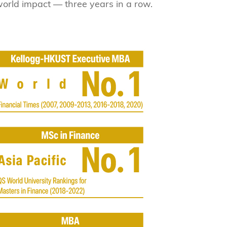
s Review
orld impact — three years in a row.
技術與商業生態研究中心
業學理學碩士課程
trepreneurship
工商管理博士
金樂琦亞洲家族企業與家族辦公室研
ehavioral Decision-making
工商管理博士課程
康信商業案例研究中心
課程
中英雙語工商管理博士課程
香港科技大學金融研究院
士課程
香港科技大學利豐供應鏈研究院
哲學博士
理學碩士課程
市場營銷博士
碩士課程
會計博士
程
管理學博士
經濟學博士
資訊系統博士
運營管理博士
金融博士