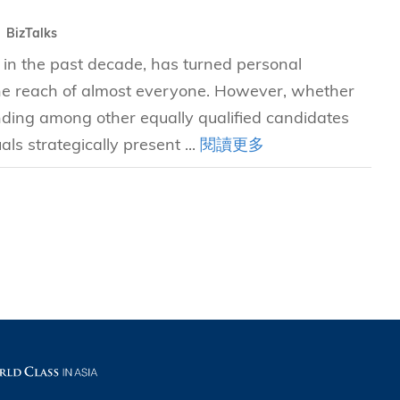
BizTalks
, in the past decade, has turned personal
the reach of almost everyone. However, whether
nding among other equally qualified candidates
ls strategically present ...
閱讀更多