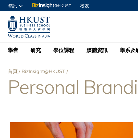
移
資訊
校友
至
申請入讀
主
UNIVERSITY NEWS
ACADE
商學院學生
內
MAP & DIRECTIONS
C
企業訪客
容
教職員
學者
研究
學位課程
媒體資訊
學系及
查詢
首頁
BizInsight@HKUST
學者名錄
BizInsight@H
本科學士
最新資訊
學系
院長的話
Personal Brand
導
按學者英文姓氏排列
Research Focus Ar
會計學
理學碩士
活動預告
學院使命
航
按學系
經濟學
Digital Platform:
科大 - 紐大環球金
新聞稿
學院一覽
按研究興趣
金融學
Fintech and AI in
連
會計學理學碩士課程
資訊、商業統計及營
Geo-economics an
傳媒報導
顧問委員會
商業分析理學碩士課
結
管理學
Global Trade, Su
經濟學理學碩士課程