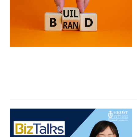
Sustainability
HKUST Busines
學院行政
市場學
家族辦公室及家族企
Innovation and En
排名和認證
金融學理學碩士課程
Leadership and B
金融科技學理學碩士
BizTalks
環球運營管理理學碩
BizStudies
資訊與網路安全管理
BizBites
資訊系統管理學理學
國際管理理學碩士課
市場學理學碩士課程