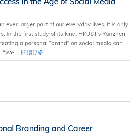
ccess in the Age of Social Media
究中心
ever larger part of our everyday lives, it is only
s. In the first study of its kind, HKUST’s Yanzhen
reating a personal “brand” on social media can
 “We ...
閱讀更多
sonal Branding and Career