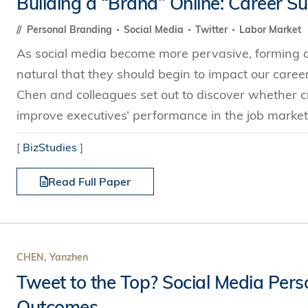
Building a “Brand” Online: Career Su
s Review
技術與商業生態研究中心
業學理學碩士課程
trepreneurship
工商管理博士
Personal Branding
Social Media
Twitter
Labor Market
金樂琦亞洲家族企業與家族辦公室研
ehavioral Decision-making
As social media become more pervasive, forming an 
工商管理博士課程
康信商業案例研究中心
課程
natural that they should begin to impact our career
中英雙語工商管理博士課程
香港科技大學金融研究院
士課程
Chen and colleagues set out to discover whether c
香港科技大學利豐供應鏈研究院
哲學博士
improve executives’ performance in the job market.
理學碩士課程
市場營銷博士
碩士課程
[
BizStudies
]
會計博士
程
Read Full Paper
管理學博士
經濟學博士
資訊系統博士
運營管理博士
CHEN, Yanzhen
金融博士
Tweet to the Top? Social Media Per
Outcomes