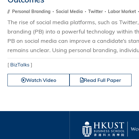
Personal Branding
Social Media
Twitter
Labor Market
The rise of social media platforms, such as Twitter
branding (PB) into a powerful technology within 
PB on social media can improve a candidate’s sta
remains unclear. Using personal branding, individua
[
BizTalks
]
Watch Video
Read Full Paper