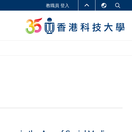
教職員 登入
English
LIBRARY
繁體中文
S
ABOUT HKUST
简体中文
報告
非學位課程
商學教學中心
行政人員課程
研究中心
企業家科創學者課程
研究產出
在線課程
課程