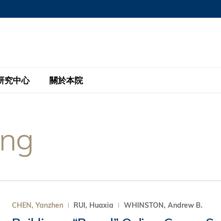
MORE ABOUT HKUST
MIC DEPARTMENTS A-Z
LIFE@HKUST
AREERS AT HKUST
FACULTY PROFILE
研究中心
關於本院
KUST
主題研究計劃
工商管理碩士
eNews
研究中心
全球參與
ing
eas
金融科技研究計劃
全日制工商管理碩士課程
商業及社會數據分析中心
商學院故事
校友
 Design and Strategy
綠色金融研究計劃
單週兼讀制工商管理碩士課程
商業戰略與創新研究中心
融理學碩士課程
30周年
設施
 Business
經濟政策研究中心
行政人員工商管理碩士
運學
d International Finance
投資研究中心
訂閱
程
凱洛格 – 科大行政人員工商管理碩士
CHEN, Yanzhen
RUI, Huaxia
WHINSTON, Andrew B.
pply Chains and Business
證券分析與金融科技研究中心
香港科大EMBA–中英雙語課程