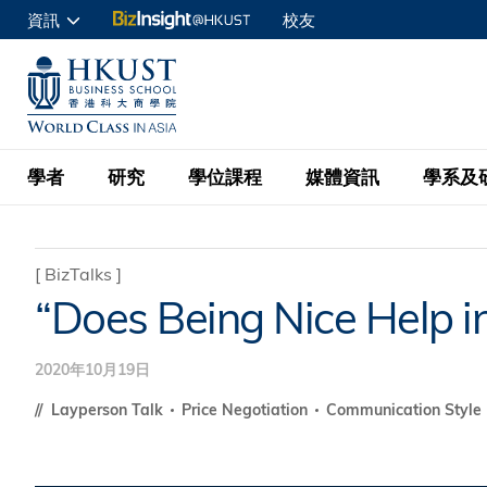
移
資訊
校友
至
申請入讀
主
UNIVERSITY NEWS
ACADE
商學院學生
內
MAP & DIRECTIONS
C
企業訪客
容
教職員
學者
研究
學位課程
媒體資訊
學系及
查詢
學者名錄
BizInsight@H
本科學士
最新資訊
學系
院長的話
[
BizTalks
]
“Does Being Nice Help i
按學者英文姓氏排列
Research Focus Ar
會計學
理學碩士
活動預告
學院使命
按學系
經濟學
Digital Platform:
2020年10月19日
科大 - 紐大環球金
新聞稿
學院一覽
按研究興趣
金融學
Fintech and AI in
會計學理學碩士課程
Layperson Talk
Price Negotiation
Communication Style
資訊、商業統計及營
Geo-economics an
傳媒報導
顧問委員會
商業分析理學碩士課
管理學
Global Trade, Su
經濟學理學碩士課程