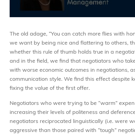
The old adage, “You can catch more flies with hone
we want by being nice and flattering to others, 
whether this rule of thumb holds true in a negotia
and in the field, we find that negotiators who t
with worse economic outcomes in negotiations, a
communication style. We find this effect despite
fixing the value of the first offer.
Negotiators who were trying to be “warm” expend
increasing their levels of politeness and deferenc
negotiators reciprocated linguistically (i.e. were
aggressive than those paired with “tough” negoti