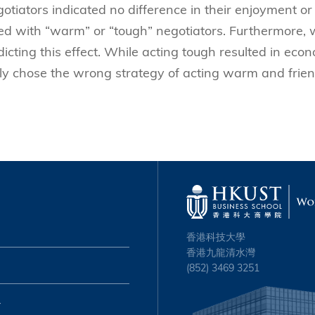
otiators indicated no difference in their enjoyment or
ted with “warm” or “tough” negotiators. Furthermore,
dicting this effect. While acting tough resulted in eco
gly chose the wrong strategy of acting warm and frien
香港科技大學
香港九龍清水灣
(852) 3469 3251
心