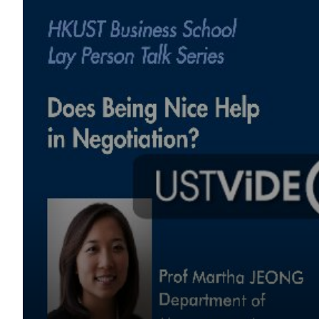
Sustainability
HKUST Busines
學院行政
市場學
家族辦公室及家族企
Innovation and En
排名和認證
金融學理學碩士課程
Leadership and B
金融科技學理學碩士
BizTalks
環球運營管理理學碩
BizStudies
資訊與網路安全管理
BizBites
資訊系統管理學理學
國際管理理學碩士課
市場學理學碩士課程