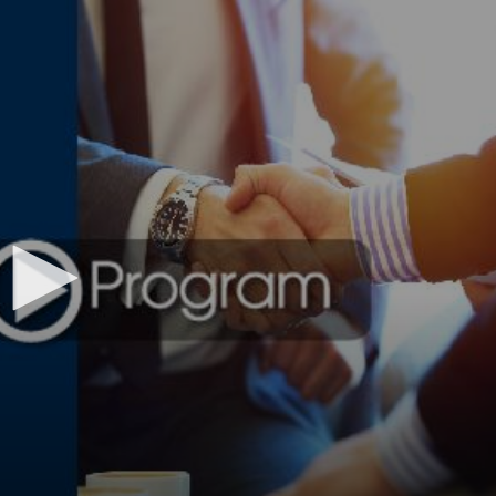
s Review
技術與商業生態研究中心
業學理學碩士課程
trepreneurship
工商管理博士
金樂琦亞洲家族企業與家族辦公室研
ehavioral Decision-making
工商管理博士課程
康信商業案例研究中心
課程
中英雙語工商管理博士課程
香港科技大學金融研究院
士課程
香港科技大學利豐供應鏈研究院
哲學博士
理學碩士課程
市場營銷博士
碩士課程
會計博士
程
管理學博士
經濟學博士
資訊系統博士
運營管理博士
金融博士