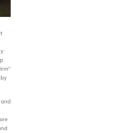
t
ry
up
firm”
 by
h and
more
and