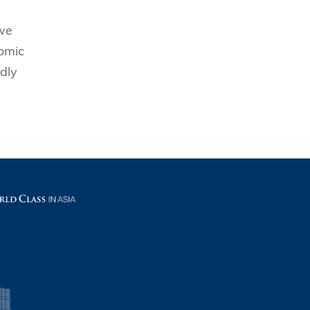
 we
nomic
dly