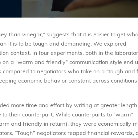
y than vinegar,” suggests that it is easier to get wha
than it is to be tough and demanding. We explored
tion context. In four experiments, both in the laborato
ake on a “warm and friendly” communication style end 
s compared to negotiators who take on a “tough and 
 keeping economic behavior constant across conditions
ed more time and effort by writing at greater lengt
e to their counterpart. While counterparts to “warm”
 warm and friendly in return), they were economically 
ators. “Tough” negotiators reaped financial rewards, 