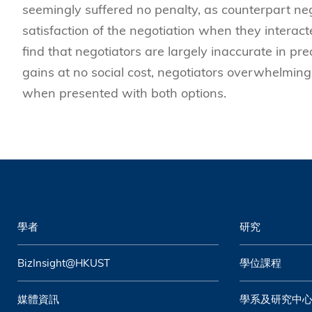
seemingly suffered no penalty, as counterpart neg
satisfaction of the negotiation when they interac
find that negotiators are largely inaccurate in pre
gains at no social cost, negotiators overwhelmin
when presented with both options.
學者
研究
BizInsight@HKUST
學位課程
媒體資訊
學系及研究中