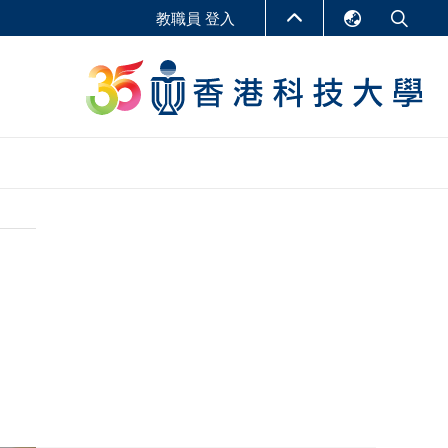
教職員 登入
English
LIBRARY
繁體中文
S
ABOUT HKUST
简体中文
報告
非學位課程
商學教學中心
行政人員課程
研究中心
企業家科創學者課程
研究產出
在線課程
課程