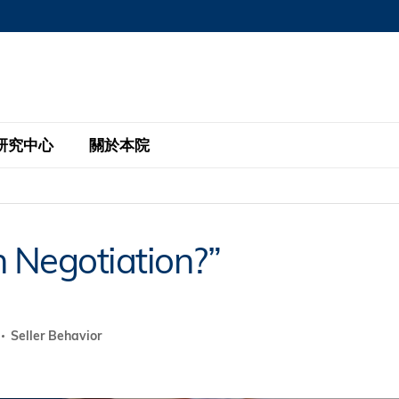
MORE ABOUT HKUST
MIC DEPARTMENTS A-Z
LIFE@HKUST
AREERS AT HKUST
FACULTY PROFILE
研究中心
關於本院
KUST
主題研究計劃
工商管理碩士
eNews
研究中心
全球參與
n Negotiation?”
eas
金融科技研究計劃
全日制工商管理碩士課程
商業及社會數據分析中心
商學院故事
校友
 Design and Strategy
綠色金融研究計劃
單週兼讀制工商管理碩士課程
商業戰略與創新研究中心
融理學碩士課程
30周年
設施
 Business
經濟政策研究中心
行政人員工商管理碩士
Seller Behavior
運學
d International Finance
投資研究中心
訂閱
程
凱洛格 – 科大行政人員工商管理碩士
pply Chains and Business
證券分析與金融科技研究中心
香港科大EMBA–中英雙語課程