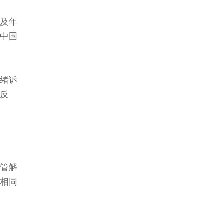
及年
中国
绪诉
反
管解
相同