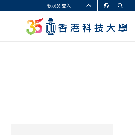
教职员 登入
English
LIBRARY
繁體中文
S
ABOUT HKUST
简体中文
报告
非学位课程
商学教学中心
行政人员课程
研究中心
企业家科创学者课程
研究产出
在线课程
课程