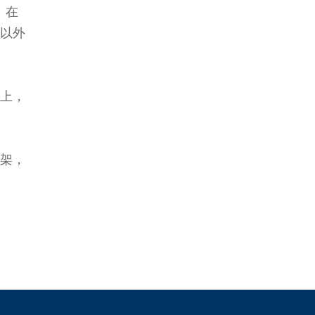
。在
以外
上，
架，