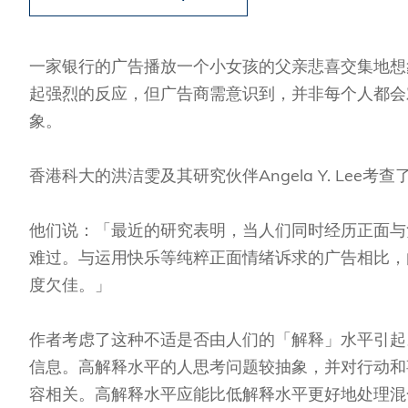
Sustainability
HKUST Busines
学院行政
市场学
家族办公室及家族企
Innovation and En
排名和认证
金融学理学硕士课程
Leadership and B
一家银行的广告播放一个小女孩的父亲悲喜交集地想
金融科技学理学硕士
起强烈的反应，但广告商需意识到，并非每个人都会
BizTalks
象。
环球运营管理理学硕
BizStudies
资讯与网络安全管理
BizBites
香港科大的洪洁雯及其研究伙伴Angela Y. Le
资讯系统管理学理学
国际管理理学硕士课
他们说：「最近的研究表明，当人们同时经历正面与
市场学理学硕士课程
难过。与运用快乐等纯粹正面情绪诉求的广告相比，
度欠佳。」
作者考虑了这种不适是否由人们的「解释」水平引起
信息。高解释水平的人思考问题较抽象，并对行动和
容相关。高解释水平应能比低解释水平更好地处理混