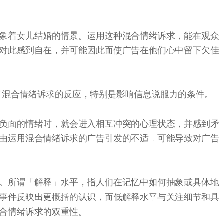
s Review
技术与商业生态研究中心
业学理学硕士课程
trepreneurship
工商管理博士
金乐琦亚洲家族企业与家族办公室研
ehavioral Decision-making
象着女儿结婚的情景。运用这种混合情绪诉求，能在观众
工商管理博士课程
康信商业案例研究中心
课程
对此感到自在，并可能因此而使广告在他们心中留下欠佳
中英双语工商管理博士课程
香港科技大学金融研究院
士课程
香港科技大学利丰供应链研究院
哲学博士
理学硕士课程
e考查了混合情绪诉求的反应，特别是影响信息说服力的条件。
会计博士
硕士课程
市场营销博士
程
负面的情绪时，就会进入相互冲突的心理状态，并感到矛
管理学博士
由运用混合情绪诉求的广告引发的不适，可能导致对广告
经济学博士
资讯系统博士
运营管理博士
。所谓「解释」水平，指人们在记忆中如何抽象或具体地
事件反映出更概括的认识，而低解释水平与关注细节和具
金融博士
合情绪诉求的双重性。