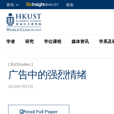
跳
资讯
校友
转
申请入读
到
UNIVERSITY NEWS
ACADE
商学院学生
主
MAP & DIRECTIONS
C
企业访客
要
教职员
学者
研究
学位课程
媒体资讯
学系及
内
容
查询
学者名录
BizInsight@H
本科学士
最新信息
学系
院长的话
[
BizStudies
]
广告中的强烈情绪
按学者英文姓氏排列
Research Focus Ar
会计学
理学硕士
活动预告
学院使命
按学系
经济学
Digital Platform:
2011年7月27日
科大 - 纽大环球金
新闻稿
学院一览
按研究兴趣
金融学
Fintech and AI in
会计学理学硕士课程
资讯丶商业统计及营
Geo-economics an
传媒报导
顾问委员会
商业分析理学硕士课
管理学
Global Trade, Su
Read Full Paper
经济学理学硕士课程