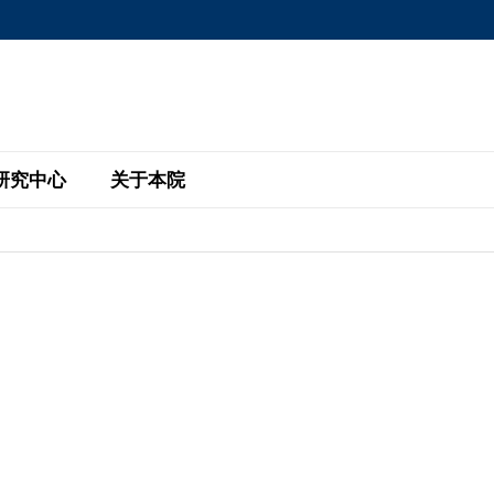
MORE ABOUT HKUST
MIC DEPARTMENTS A-Z
LIFE@HKUST
AREERS AT HKUST
FACULTY PROFILE
研究中心
关于本院
KUST
主题研究计划
工商管理硕士
eNews
研究中心
全球参与
eas
金融科技研究计划
全日制工商管理硕士课程
商业及社会数据分析中心
商学院故事
校友
 Design and Strategy
绿色金融研究计划
单周兼读制工商管理硕士课程
商业战略与创新研究中心
融理学硕士课程
30周年
设施
 Business
经济政策研究中心
行政人员工商管理硕士
运学
d International Finance
投资研究中心
订阅
程
凯洛格 – 科大行政人员工商管理硕士
pply Chains and Business
证券分析与金融科技研究中心
香港科大EMBA–中英双语课程