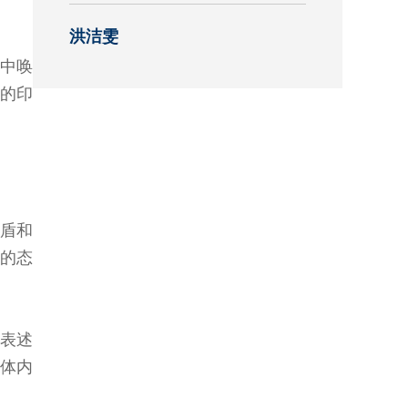
洪洁雯
究中心
中唤
的印
盾和
的态
表述
体内