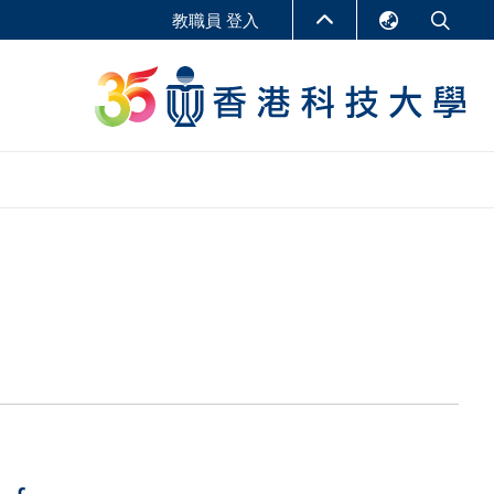
教職員 登入
English
LIBRARY
繁體中文
S
ABOUT HKUST
简体中文
報告
非學位課程
商學教學中心
行政人員課程
研究中心
企業家科創學者課程
研究產出
在線課程
課程