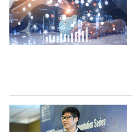
Sustainability
HKUST Busines
學院行政
市場學
家族辦公室及家族企
Innovation and En
排名和認證
金融學理學碩士課程
Leadership and B
金融科技學理學碩士
BizTalks
環球運營管理理學碩
BizStudies
資訊與網路安全管理
BizBites
資訊系統管理學理學
國際管理理學碩士課
市場學理學碩士課程