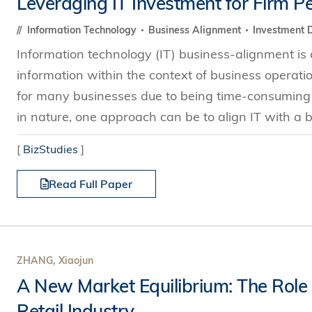
Leveraging IT Investment for Firm 
s Review
技術與商業生態研究中心
業學理學碩士課程
trepreneurship
工商管理博士
Information Technology
Business Alignment
Investment 
金樂琦亞洲家族企業與家族辦公室研
ehavioral Decision-making
Information technology (IT) business-alignment i
工商管理博士課程
康信商業案例研究中心
課程
information within the context of business operatio
中英雙語工商管理博士課程
香港科技大學金融研究院
士課程
for many businesses due to being time-consuming 
香港科技大學利豐供應鏈研究院
哲學博士
in nature, one approach can be to align IT with a b
理學碩士課程
市場營銷博士
碩士課程
[
BizStudies
]
會計博士
程
Read Full Paper
管理學博士
經濟學博士
資訊系統博士
運營管理博士
ZHANG, Xiaojun
金融博士
A New Market Equilibrium: The Role 
Retail Industry