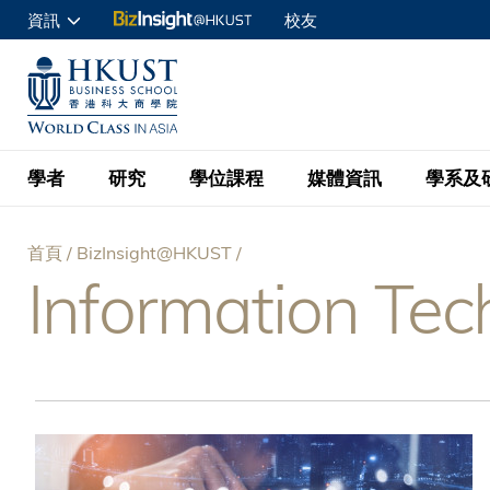
移
資訊
校友
至
申請入讀
主
UNIVERSITY NEWS
ACADE
商學院學生
內
MAP & DIRECTIONS
C
企業訪客
容
教職員
學者
研究
學位課程
媒體資訊
學系及
查詢
首頁
BizInsight@HKUST
學者名錄
BizInsight@H
本科學士
最新資訊
學系
院長的話
Information Tec
導
按學者英文姓氏排列
Research Focus Ar
會計學
理學碩士
活動預告
學院使命
航
按學系
經濟學
Digital Platform:
科大 - 紐大環球金
新聞稿
學院一覽
按研究興趣
金融學
Fintech and AI in
連
會計學理學碩士課程
資訊、商業統計及營
Geo-economics an
傳媒報導
顧問委員會
商業分析理學碩士課
結
管理學
Global Trade, Su
經濟學理學碩士課程