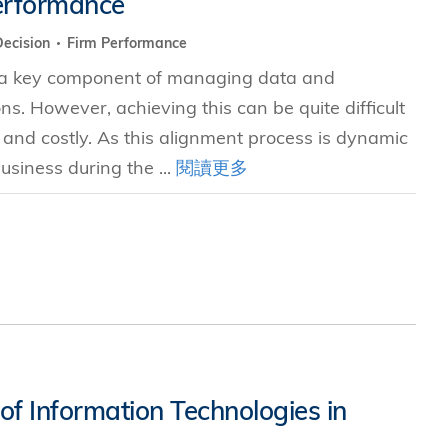
Performance
Decision
Firm Performance
究中心
s a key component of managing data and
ns. However, achieving this can be quite difficult
and costly. As this alignment process is dynamic
usiness during the ...
閱讀更多
of Information Technologies in