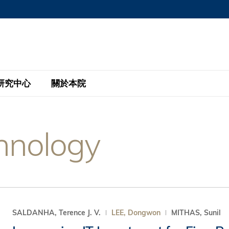
MORE ABOUT HKUST
MIC DEPARTMENTS A-Z
LIFE@HKUST
AREERS AT HKUST
FACULTY PROFILE
研究中心
關於本院
KUST
主題研究計劃
工商管理碩士
eNews
研究中心
全球參與
hnology
eas
金融科技研究計劃
全日制工商管理碩士課程
商業及社會數據分析中心
商學院故事
校友
 Design and Strategy
綠色金融研究計劃
單週兼讀制工商管理碩士課程
商業戰略與創新研究中心
融理學碩士課程
30周年
設施
 Business
經濟政策研究中心
行政人員工商管理碩士
運學
d International Finance
投資研究中心
訂閱
程
凱洛格 – 科大行政人員工商管理碩士
SALDANHA, Terence J. V.
LEE, Dongwon
MITHAS, Sunil
pply Chains and Business
證券分析與金融科技研究中心
香港科大EMBA–中英雙語課程