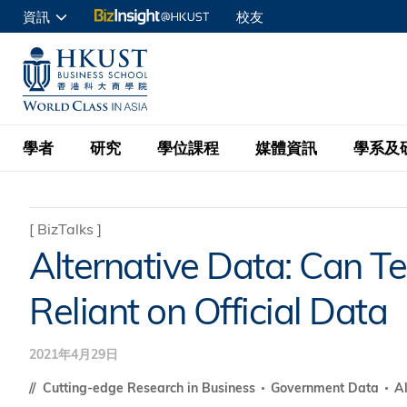
移
資訊
校友
至
申請入讀
主
UNIVERSITY NEWS
ACADE
商學院學生
內
MAP & DIRECTIONS
C
企業訪客
容
教職員
學者
研究
學位課程
媒體資訊
學系及
查詢
學者名錄
BizInsight@H
本科學士
最新資訊
學系
院長的話
[
BizTalks
]
Alternative Data: Can 
按學者英文姓氏排列
Research Focus Ar
會計學
理學碩士
活動預告
學院使命
Reliant on Official Data
按學系
經濟學
Digital Platform:
科大 - 紐大環球金
新聞稿
學院一覽
按研究興趣
金融學
Fintech and AI in
會計學理學碩士課程
2021年4月29日
資訊、商業統計及營
Geo-economics an
傳媒報導
顧問委員會
商業分析理學碩士課
Cutting-edge Research in Business
Government Data
A
管理學
Global Trade, Su
經濟學理學碩士課程