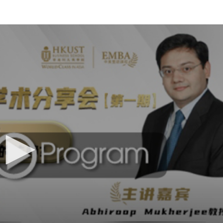
s Review
技術與商業生態研究中心
業學理學碩士課程
trepreneurship
工商管理博士
金樂琦亞洲家族企業與家族辦公室研
ehavioral Decision-making
工商管理博士課程
康信商業案例研究中心
課程
中英雙語工商管理博士課程
香港科技大學金融研究院
士課程
香港科技大學利豐供應鏈研究院
哲學博士
理學碩士課程
市場營銷博士
碩士課程
會計博士
程
管理學博士
經濟學博士
資訊系統博士
運營管理博士
金融博士