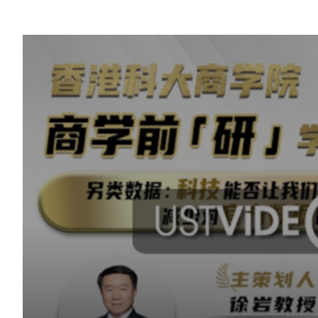
Sustainability
HKUST Busines
學院行政
市場學
家族辦公室及家族企
Innovation and En
排名和認證
金融學理學碩士課程
Leadership and B
金融科技學理學碩士
BizTalks
環球運營管理理學碩
BizStudies
資訊與網路安全管理
BizBites
資訊系統管理學理學
國際管理理學碩士課
市場學理學碩士課程