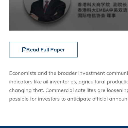
Read Full Paper
Economists and the broader investment communit
indicators like oil inventories, agricultural produ
changing that. Commercial satellites are loosening
possible for investors to anticipate official anno