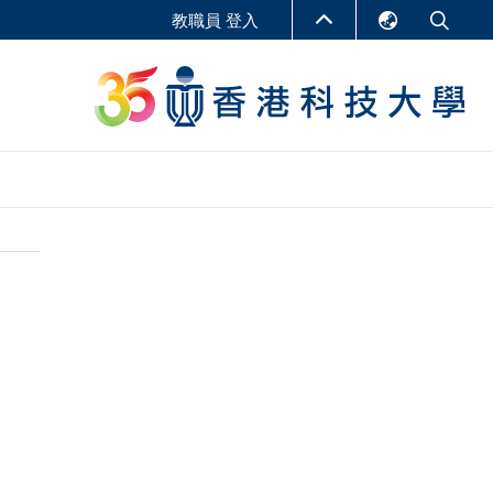
教職員 登入
English
LIBRARY
繁體中文
S
ABOUT HKUST
简体中文
報告
非學位課程
商學教學中心
行政人員課程
研究中心
企業家科創學者課程
研究產出
在線課程
課程