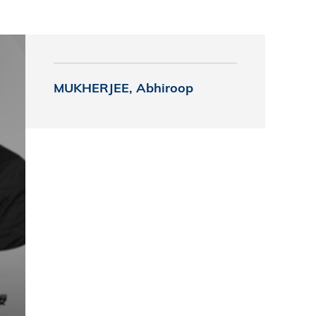
究中心
MUKHERJEE, Abhiroop