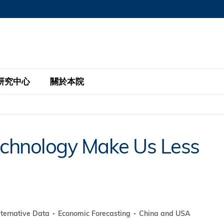
MORE ABOUT HKUST
MIC DEPARTMENTS A-Z
LIFE@HKUST
AREERS AT HKUST
FACULTY PROFILE
研究中心
關於本院
KUST
主題研究計劃
工商管理碩士
eNews
研究中心
全球參與
Technology Make Us Less
eas
金融科技研究計劃
全日制工商管理碩士課程
商業及社會數據分析中心
商學院故事
校友
 Design and Strategy
綠色金融研究計劃
單週兼讀制工商管理碩士課程
商業戰略與創新研究中心
融理學碩士課程
30周年
設施
 Business
經濟政策研究中心
行政人員工商管理碩士
運學
d International Finance
投資研究中心
訂閱
程
凱洛格 – 科大行政人員工商管理碩士
lternative Data
Economic Forecasting
China and USA
pply Chains and Business
證券分析與金融科技研究中心
香港科大EMBA–中英雙語課程