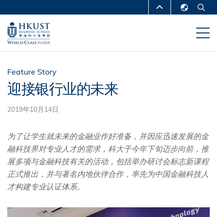
跳
MORE ABOUT HKUST
转
English
到
UNIVERSITY NEWS
ACADEMIC
繁體中文
主
DEPARTMENTS A-Z
要
简体中文
内
LIFE@HKUST
LIBRARY
Feature Story
容
迎接银行业的未来
MAP & DIRECTIONS
CAREERS AT HKUST
2019年10月14日
FACULTY PROFILES
ABOUT HKUST
为了让学生就未来的金融业作好准备，并因应迅速发展的金
融科技界对专业人才的需求，科大于今年下旬迈步向前，推
展多项与金融科技有关的活动，包括举办研讨会标志新课程
正式推出，并与著名内地伙伴合作，率先为中国金融科技人
才构建专业认证体系。