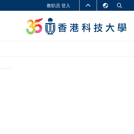
教职员 登入
English
LIBRARY
繁體中文
S
ABOUT HKUST
简体中文
报告
非学位课程
商学教学中心
行政人员课程
研究中心
企业家科创学者课程
研究产出
在线课程
课程