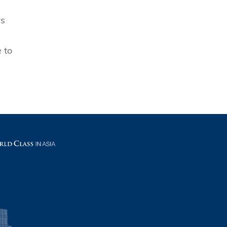
rs
 to