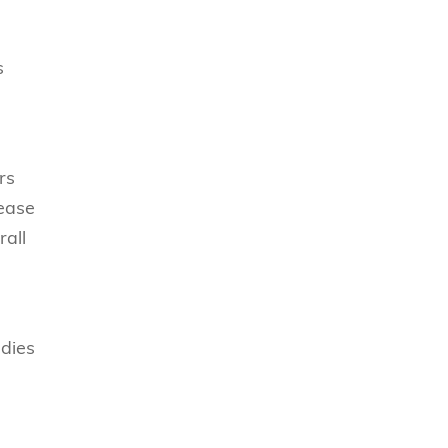
s
rs
rease
rall
udies