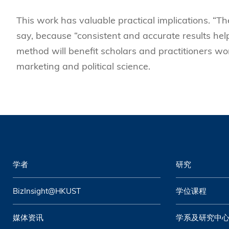
This work has valuable practical implications. “The 
say, because “consistent and accurate results help 
method will benefit scholars and practitioners w
marketing and political science.
学者
研究
BizInsight@HKUST
学位课程
媒体资讯
学系及研究中