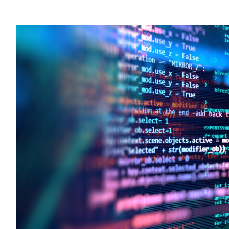
Sustainability
HKUST Busines
学院行政
市场学
家族办公室及家族企
Innovation and En
排名和认证
金融学理学硕士课程
Leadership and B
金融科技学理学硕士
BizTalks
环球运营管理理学硕
BizStudies
资讯与网络安全管理
BizBites
资讯系统管理学理学
国际管理理学硕士课
市场学理学硕士课程