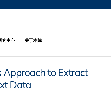
MORE ABOUT HKUST
MIC DEPARTMENTS A-Z
LIFE@HKUST
AREERS AT HKUST
FACULTY PROFILE
研究中心
关于本院
KUST
主题研究计划
工商管理硕士
eNews
研究中心
全球参与
s Approach to Extract
eas
金融科技研究计划
全日制工商管理硕士课程
商业及社会数据分析中心
商学院故事
校友
ext Data
 Design and Strategy
绿色金融研究计划
单周兼读制工商管理硕士课程
商业战略与创新研究中心
融理学硕士课程
30周年
设施
 Business
经济政策研究中心
行政人员工商管理硕士
运学
d International Finance
投资研究中心
订阅
程
凯洛格 – 科大行政人员工商管理硕士
pply Chains and Business
证券分析与金融科技研究中心
香港科大EMBA–中英双语课程