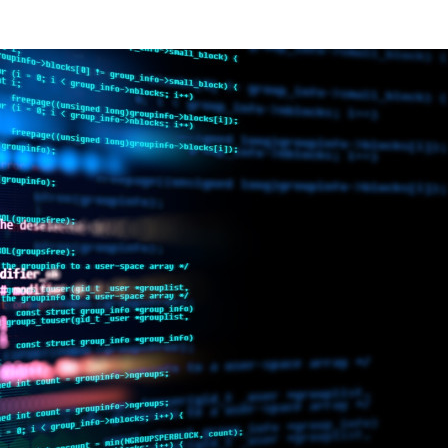
s Review
技术与商业生态研究中心
业学理学硕士课程
trepreneurship
工商管理博士
金乐琦亚洲家族企业与家族办公室研
ehavioral Decision-making
工商管理博士课程
康信商业案例研究中心
课程
中英双语工商管理博士课程
香港科技大学金融研究院
士课程
香港科技大学利丰供应链研究院
哲学博士
理学硕士课程
会计博士
硕士课程
市场营销博士
程
管理学博士
经济学博士
资讯系统博士
运营管理博士
金融博士