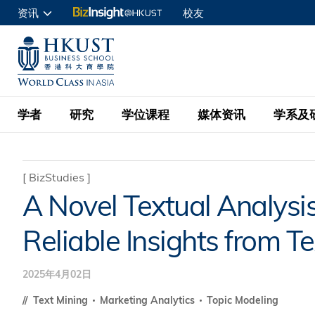
跳
资讯
校友
转
申请入读
到
UNIVERSITY NEWS
ACADE
商学院学生
主
MAP & DIRECTIONS
C
企业访客
要
教职员
学者
研究
学位课程
媒体资讯
学系及
内
容
查询
学者名录
BizInsight@H
本科学士
最新信息
学系
院长的话
[
BizStudies
]
A Novel Textual Analysi
按学者英文姓氏排列
Research Focus Ar
会计学
理学硕士
活动预告
学院使命
Reliable Insights from T
按学系
经济学
Digital Platform:
科大 - 纽大环球金
新闻稿
学院一览
按研究兴趣
金融学
Fintech and AI in
会计学理学硕士课程
2025年4月02日
资讯丶商业统计及营
Geo-economics an
传媒报导
顾问委员会
商业分析理学硕士课
Text Mining
Marketing Analytics
Topic Modeling
管理学
Global Trade, Su
经济学理学硕士课程