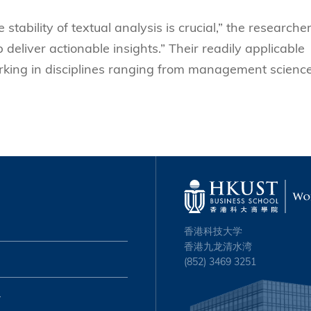
stability of textual analysis is crucial,” the researche
deliver actionable insights.” Their readily applicable
orking in disciplines ranging from management science
香港科技大学
香港九龙清水湾
(852) 3469 3251
心