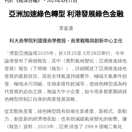
刊於《經濟日報》，
2025
年
4
月
11
日
亞洲加速綠色轉型
利港發展綠色金融
李家濤
科大商學院利國偉商學教授、商業戰略與創新中心主任
「博鰲亞洲論壇2025年」於3月25至 3月28日舉行。今年
論壇發布了兩個報告，其中《應對氣候變化：亞洲推進綠色
發展》報告（下簡稱《報告》），詳細闡述了亞洲推進綠色
發展的最新狀況。當前全球氣溫持續攀升、極端天氣事件頻
發、極地冰川消融、生物多樣性銳減等，使綠色轉型成為時
代發展的必由之路，無論大中小企業，如今很多都要圍繞綠
色轉型而制訂自身的商業發展策略。
從宏觀角度看，綠色轉型既有助催生新產業、新模式、新動
力，創造新的經濟增長點；也有助減緩氣候變化的衝擊。據
《報告》資料，2023年，亞洲 排放了 299.9 億噸二氧化