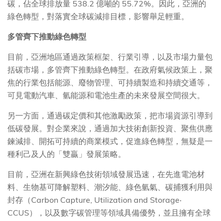
碳，佔全球排放量 538.2 億噸的 55.72%。因此，亞洲的
綠色轉型，對落實全球碳減排目標，影響舉足輕重。
多管齊下推動綠色轉型
目前，亞洲地區通過政策框架、行業引導，以及市場力量包
括碳市場，多管齊下推動綠色轉型。在政府氣候政策上，聚
焦的行業包括能源、廢物管理、可持續製造和持續交通等，
可見電動汽車、氫能源和電池生產的未來發展空間很大。
另一方面，通過碳定價和其他激勵政策，把市場資源引導到
低碳發展。對企業來說，通過加大技術創新投資、聚焦供應
鍊減排、開拓可持續的商業模式，促進綠色轉型，無疑是一
種利己及人的「雙贏」發展策略。
目前，亞洲在新興綠色技術領域發展迅速，在先進電池材
料、生物基可降解塑料、潮汐能、綠色氫氣、碳捕獲利用與
封存（Carbon Capture, Utilization and Storage‧
CCUS），以及數字碳管理等領域具備優勢，並且擁有全球