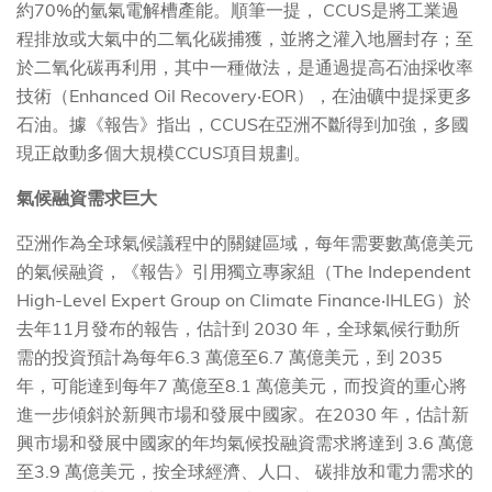
約70%的氫氣電解槽產能。順筆一提， CCUS是將工業過
程排放或大氣中的二氧化碳捕獲，並將之灌入地層封存；至
於二氧化碳再利用，其中一種做法，是通過提高石油採收率
技術（Enhanced Oil Recovery‧EOR），在油礦中提採更多
石油。據《報告》指出，CCUS在亞洲不斷得到加強，多國
現正啟動多個大規模CCUS項目規劃。
氣候融資需求巨大
亞洲作為全球氣候議程中的關鍵區域，每年需要數萬億美元
的氣候融資，《報告》引用獨立專家組（The Independent
High-Level Expert Group on Climate Finance‧IHLEG）於
去年11月發布的報告，估計到 2030 年，全球氣候行動所
需的投資預計為每年6.3 萬億至6.7 萬億美元，到 2035
年，可能達到每年7 萬億至8.1 萬億美元，而投資的重心將
進一步傾斜於新興市場和發展中國家。在2030 年，估計新
興市場和發展中國家的年均氣候投融資需求將達到 3.6 萬億
至3.9 萬億美元，按全球經濟、人口、 碳排放和電力需求的