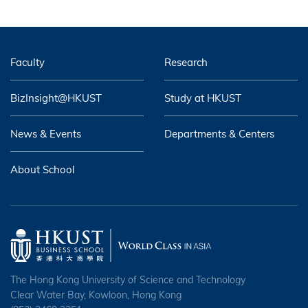
Faculty
Research
BizInsight@HKUST
Study at HKUST
News & Events
Departments & Centers
About School
The Hong Kong University of Science and Technology
Clear Water Bay, Kowloon, Hong Kong