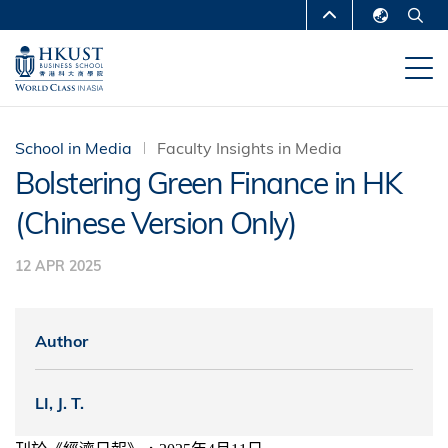
Skip
MORE ABOUT HKUST
to
English
main
UNIVERSITY NEWS
ACADEMIC
繁體中文
content
DEPARTMENTS A-Z
简体中文
LIFE@HKUST
LIBRARY
School in Media
Faculty Insights in Media
Bolstering Green Finance in HK
MAP & DIRECTIONS
CAREERS AT HKUST
(Chinese Version Only)
FACULTY PROFILES
ABOUT HKUST
12 APR 2025
Author
LI, J. T.