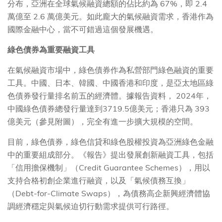
分布，亞洲在全球氣候融資總額的佔比約為 67%，即 2.4
萬億至 2.6 萬億美元。如此龐大的氣候融資需求，香港作為
國際金融中心，當不可錯過這個發展機遇。
綠色債券為重要融資工具
在氣候融資市場中，綠色債券作為私營部門綠色融資的重要
工具。中國、日本、韓國、中國香港和印度，是亞太地區綠
色債券發行量排名前五的經濟體。據報告資料， 2024年，
中國綠色債券總發行量達到3719.5億美元；香港只為 393
億美元（參見附圖），完全有進一步擴大規模的空間。
目前，綠色債券，綠色信貸和綠色股權投資為亞洲綠色金融
中的重要組成部分。《報告》提出發展創新融資工具，包括
「信用擔保機制」（Credit Guarantee Schemes），用以
支持合格初創企業進行融資，以及「氣候債務互換」
（Debt-for-Climate Swaps），為債務高企新興經濟體協
調經濟穩定與氣候迫切行動需求提供可行路徑。