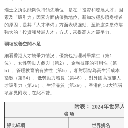
瑞士之所以能夠保持領先地位，是在「投資和發展人才」因
素及「吸引力」因素方面佔優勢地位。新加坡穩步躋身榜首
的原因，是其「人才準備」方面表現強勁。至於盧森堡依靠
強大的「投資和發展人才」方式，來提高人才競爭力。
弱項改善空間不足
細看香港人才競爭力情況，優勢包括理科畢業生（第1
位）、女性勞動力參與（第2）、金融技能的可用性（第
5）、管理教育的有效性（第5）。相對弱點為高生活成本
指數（第64）、低勞動力增長（第46）、對外國高技能人
才吸引力（第26）、生活品質（第29）。香港的10大強弱
項參見附表，在此不贅。
附表：
2024
年世界人
強
項
評比細項
世界排名