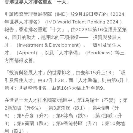
香港世界人才排名重返「十大」
引証國際管理發展學院（IMD）於9月19日發布的《2024
年世界人才排名》（IMD World Talent Ranking 2024 ）
報告，香港排名重返「十大」，由2023年第16位躍升至第
9。回升的動力，是評比的三項指標——「投資與發展人
才」（Investment & Development）、「吸引及留住人
才」（Appeal），以及「人才準備」（Readiness）等三
方面都得改善。
「投資與發展人才」的世界排名，由去年15升上13；「吸
引及留住人才」由32升上28，而「人才準備」則由第6升上
第 4；世界整體排名，由第16位大幅上升至第9。
在世界十大人才排名國家/地區中，第1為瑞士（不變）；第
2新加坡（升6位）；第3盧森堡（跌1）；第4瑞典（升
6）；第5丹麥（升2）；第6冰島（跌3）；第7挪威（升
4）；第8荷蘭（跌3）；第9香港特區（升7）；第10奧地
利（跌1）。