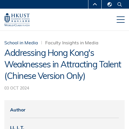
Skip
MORE ABOUT HKUST
to
English
main
UNIVERSITY NEWS
ACADEMIC
繁體中文
content
DEPARTMENTS A-Z
简体中文
LIFE@HKUST
LIBRARY
School in Media
Faculty Insights in Media
Addressing Hong Kong's
MAP & DIRECTIONS
CAREERS AT HKUST
Weaknesses in Attracting Talent
FACULTY PROFILES
ABOUT HKUST
(Chinese Version Only)
03 OCT 2024
Author
LI, J. T.