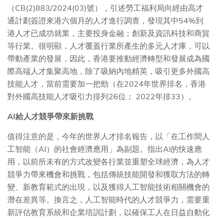
（CB(2)883/2024(03)號），引述勞工福利局向經由高才
通計劃簽證來港六個月的人才進行調查，發現其中54%到
港人才已成功就業，主要投身金融；創新及資訊科技和商貿
等行業。很明顯，人才覆蓋行業所產生的多元人才庫，可以
帶動產業的發展，因此，香港要推動經濟轉型和發展成為國
際高端人才集聚高地，除了吸納內地精英，吸引更多外國高
技能人才，當前需要加一把勁（在2024年世界排名，香港
對外國高技能人才吸引力排列26位； 2022年排33）。
AI給人才競爭帶來新挑戰
值得注意的是，今年的世界人才排名報告，以「在工作間人
工智能（AI）的社會經濟應用」為副題。指出AI的快速應
用，以前所未有的方式改變各行業並重塑全球經濟，為人才
競爭力帶來機會和挑戰，包括傳統技能開發和獲取方法的轉
變、新教育範式的出現，以及獲得人工智能技術相關機會的
潛在差異等。換言之，人工智能時代的人才競爭力，需要重
新評估教育系統和企業培訓計劃，以確保工人在日益自動化