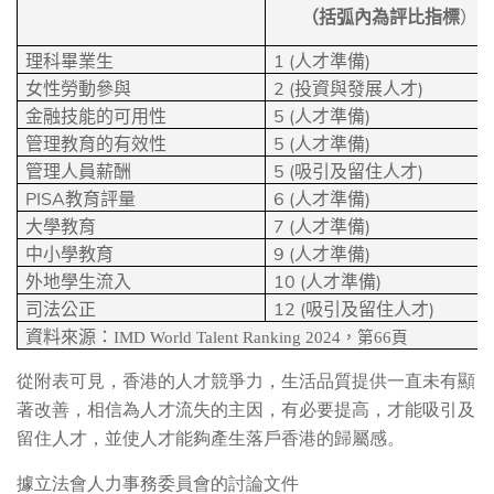
（括弧內為評比指標
）
1 (
)
理科畢業生
人才準備
2 (
)
女性勞動參與
投資與發展人才
5 (
)
金融技能的可用性
人才準備
5 (
)
管理教育的有效性
人才準備
5 (
)
管理人員薪酬
吸引及留住人才
PISA
6 (
)
教育評量
人才準備
7 (
)
大學教育
人才準備
9 (
)
中小學教育
人才準備
10 (
)
外地學生流入
人才準備
12 (
)
司法公正
吸引及留住人才
資料來源：
IMD World Talent Ranking 2024
，第
66
頁
從附表可見，香港的人才競爭力，生活品質提供一直未有顯
著改善，相信為人才流失的主因，有必要提高，才能吸引及
留住人才，並使人才能夠產生落戶香港的歸屬感。
據立法會人力事務委員會的討論文件