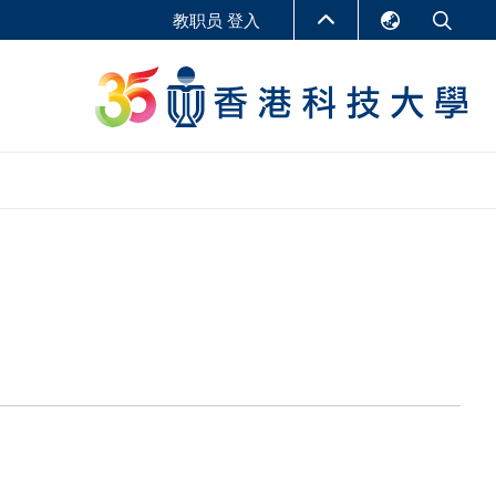
教职员 登入
English
LIBRARY
繁體中文
S
ABOUT HKUST
简体中文
报告
非学位课程
商学教学中心
行政人员课程
研究中心
企业家科创学者课程
研究产出
在线课程
课程