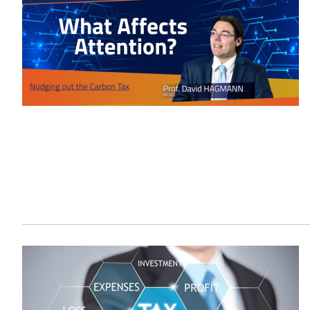
Sustainability
HKUST Busines
学院行政
市场学
家族办公室及家族企
Innovation and En
排名和认证
金融学理学硕士课程
Leadership and B
金融科技学理学硕士
BizTalks
环球运营管理理学硕
BizStudies
资讯与网络安全管理
BizBites
资讯系统管理学理学
国际管理理学硕士课
市场学理学硕士课程