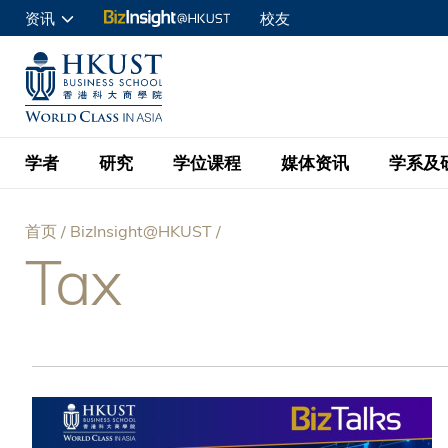
跳
资讯
校友
转
申请入读
到
UNIVERSITY NEWS
ACADE
商学院学生
主
MAP & DIRECTIONS
C
企业访客
要
教职员
学者
研究
学位课程
媒体资讯
学系及
内
容
查询
首页
BizInsight@HKUST
学者名录
BizInsight@H
本科学士
最新信息
学系
院长的话
Tax
面
按学者英文姓氏排列
Research Focus Ar
会计学
理学硕士
活动预告
学院使命
包
按学系
经济学
Digital Platform:
科大 - 纽大环球金
新闻稿
学院一览
按研究兴趣
金融学
Fintech and AI in
屑
会计学理学硕士课程
资讯丶商业统计及营
Geo-economics an
传媒报导
顾问委员会
商业分析理学硕士课
管理学
Global Trade, Su
经济学理学硕士课程