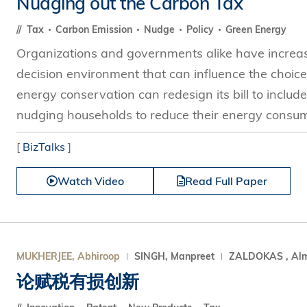
Nudging out the Carbon Tax
s Review
技术与商业生态研究中心
业学理学硕士课程
trepreneurship
工商管理博士
Tax
Carbon Emission
Nudge
Policy
Green Energy
金乐琦亚洲家族企业与家族办公室研
ehavioral Decision-making
Organizations and governments alike have increa
工商管理博士课程
康信商业案例研究中心
课程
decision environment that can influence the choic
中英双语工商管理博士课程
香港科技大学金融研究院
士课程
energy conservation can redesign its bill to includ
香港科技大学利丰供应链研究院
哲学博士
nudging households to reduce their energy consump
理学硕士课程
会计博士
硕士课程
[
BizTalks
]
市场营销博士
程
Watch Video
Read Full Paper
管理学博士
经济学博士
资讯系统博士
运营管理博士
MUKHERJEE, Abhiroop
SINGH, Manpreet
ZALDOKAS , Al
金融博士
论赋税有损创新