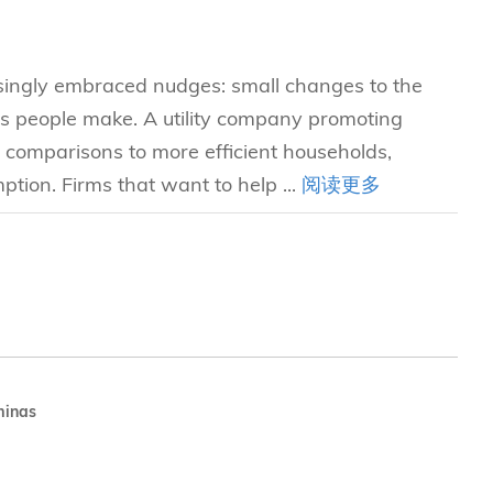
究中心
singly embraced nudges: small changes to the
es people make. A utility company promoting
e comparisons to more efficient households,
tion. Firms that want to help ...
阅读更多
minas