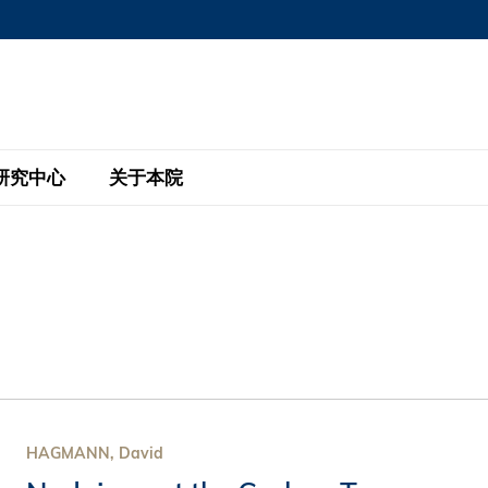
MORE ABOUT HKUST
MIC DEPARTMENTS A-Z
LIFE@HKUST
AREERS AT HKUST
FACULTY PROFILE
研究中心
关于本院
KUST
主题研究计划
工商管理硕士
eNews
研究中心
全球参与
eas
金融科技研究计划
全日制工商管理硕士课程
商业及社会数据分析中心
商学院故事
校友
 Design and Strategy
绿色金融研究计划
单周兼读制工商管理硕士课程
商业战略与创新研究中心
融理学硕士课程
30周年
设施
 Business
经济政策研究中心
行政人员工商管理硕士
运学
d International Finance
投资研究中心
订阅
程
凯洛格 – 科大行政人员工商管理硕士
HAGMANN, David
pply Chains and Business
证券分析与金融科技研究中心
香港科大EMBA–中英双语课程