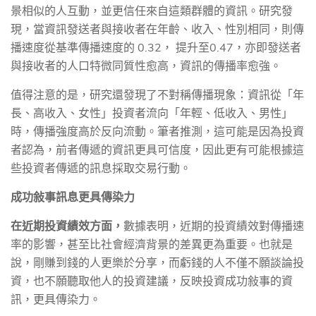
景相似的人互動，並更信任來自這類群體的資訊。研究發
現，當資訊發送者與接收者在年齡、收入、性別相同，則傳
播速度從基準傳播速度的
0.32
， 提升至
0.47
，亦即發送者
與接收者的人口特微同質性愈高，資訊的傳播率愈強。
值得注意的是，研究還發現了不對稱傳播現象：資訊從「年
長、高收入、女性」投資者流向「年輕、低收入、男性」
時，傳播強度高於反向流動。筆者推測，這可能是因為投資
者認為，前者傳遞的資訊更具可信度，因此更有可能根據這
些投資者傳遞的訊息採取交易行動。
成功敍事訊息更具傳染力
在近期投資績效方面，
數據表明，近期的投資績效對傳播速
率的影響，甚至比社會經濟背景的差異更為重要。也就是
說，剛賺到錢的人更樂於分享，而虧錢的人不僅不願談論投
資，也不願聽取他人的投資建議，反映投資成功敍事的資
訊，更具傳染力。