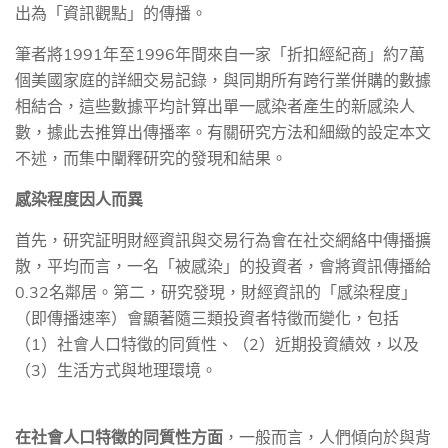
出為「資訊觀點」的傳播。
筆者將
1991
年至
1996
年間來自一家「折扣經紀商」約
7
萬
個美國家庭的詳細交易記錄，與同期所有跨行業併購的數據
相結合，這些數據平均計算出單一感染者產生的新感染人
數，據此去推算出傳播率。有關研究方法和細緻的設定本文
不述，而集中闡釋研究的發現和結果。
感染程度因人而異
首先，研究証明財經資訊與交易行為會在社交網絡中傳播擴
散，平均而言，一名「被感染」的投資者，會將資訊傳播給
0.32
名鄰居。第二，研究發現，財經資訊的「感染程度」
（即傳播速率）會顯著隨三類投資者特徵而變化，包括
（
1
）社會人口特徵的同質性、（
2
）近期投資績效，以及
（
3
）生活方式與地理環境。
在社會人口特徵的同質性方面
，一般而言，人們傾向於與背