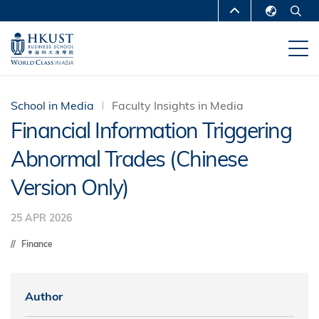
Skip
MORE ABOUT HKUST
to
English
main
UNIVERSITY NEWS
ACADEMIC
繁體中文
content
DEPARTMENTS A-Z
简体中文
LIFE@HKUST
LIBRARY
School in Media
Faculty Insights in Media
Financial Information Triggering
MAP & DIRECTIONS
CAREERS AT HKUST
Abnormal Trades (Chinese
FACULTY PROFILES
ABOUT HKUST
Version Only)
25 APR 2026
Finance
Author