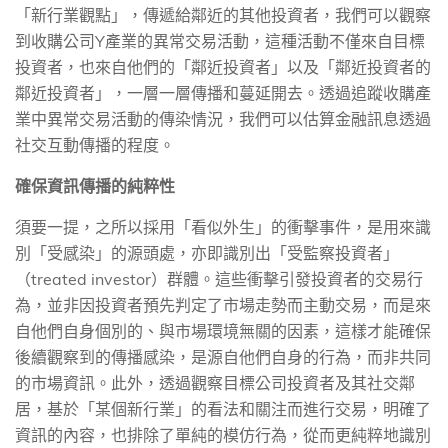
「新行業觀點」，傳遞給鄰近的其他投資者，我們可以觀察
到收購公司
Y
產業的異常交易活動，這種活動不僅來自目標
投資者，也來自他們的「鄰近投資者」以及「鄰近投資者的
鄰近投資者」，一層一層傳播和蔓延開去。透過追蹤收購產
業中異常交易活動的傳染情況，我們可以估算金融訊息透過
社交互動傳播的程度。
確保資訊傳播的純粹性
須要一提，之所以採用「看似外生」的衝擊事件，是用來識
別「受感染」的源頭處，亦即識別出「受監察投資者」
（
treated investor
）群體。這些衝擊引發投資者的交易行
為，並非因投資者預先判定了市場走勢而主動交易，而是來
自他們自身個別的、與市場環境無關的因素，這樣才能確保
後續觀察到的傳播感染，是源自他們自身的行為，而非共同
的市場資訊。此外，透過觀察目標公司投資者及其社交鄰
居，基於「某個新行業」的看法和關注而進行交易，明確了
資訊的內容，也排除了單純的模仿行為，從而更純粹地識別