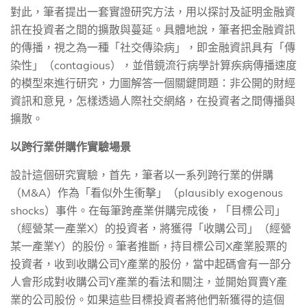
對此，筆者提出一套實證研究方法，用以探討及証明金融資
訊在投資者之間的擴散與蔓延。具體地說，筆者把金融資訊
的傳播，視之為一種「社交傳染病」，即金融資訊具有「傳
染性」（
contagious
），並借鏡流行病學計算疾病傳播速度
的模型來進行研究，力圖解答一個關鍵問題：非公開的財經
資訊和意見，怎樣透過人際社交網絡，在投資者之間傳播與
擴散。
以跨行業併購作實驗場景
設計這個研究實驗，首先，筆者以一系列跨行業的併購
（
M&A
）作為「看似外生衝擊」（
plausibly exogenous
shocks
）事件。在每筆跨產業併購完成後，「目標公司」
（經營某一產業
X
）的投資者，將獲得「收購公司」（經營
某一產業
Y
）的股份。筆者推斷，持目標公司
X
產業股票的
投資者，收到收購公司
Y
產業的股份，當中起碼會有一部分
人會形成對收購公司
Y
產業的看法和關注，並開始買賣
Y
產
業的公司股份。如果這些目標投資者將他們新獲得的這個