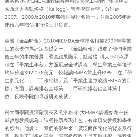
凱洛格-科大EMBA課程由香港科技大學工商管理學院與美
國西北大學凱洛格（Kellogg）管理學院合辦，分別於
2007、2009及2010年榮獲世界排名第一，並自2005年起
連續六年穩佔排行榜三甲位置。
英國《金融時報》2010年EMBA全球排名根據2007年畢業
生的表現作為評定基礎之一。《金融時報》跟進了他們畢業
後三年的事業發展，調查結果顯示，凱洛格-科大EMBA課
程在「畢業生年薪」方面冠絕全球課程，學生畢業三年後平
均年薪達392,076美元，較報讀EMBA前上升69%。在「學
生多元化」、「工作經驗」及「畢業生達致攻讀EMBA的目
標」方面，課程排名全球第二；而研究排名佔全球第十二
位，反映學院的卓越研究成就。
科大商學院資深副院長及凱洛格-科大EMBA課程始創主任
戴啟思教授認為，課程持續表現出色，有賴頂尖教授和學生
的努力。他說：「我們的學生來自廣泛而多元化的背景及行
業，提供了理想的平台，讓高級行政人員互勉共學。課程集