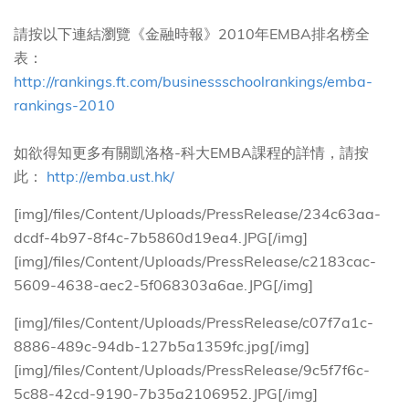
請按以下連結瀏覽《金融時報》2010年EMBA排名榜全
表：
http://rankings.ft.com/businessschoolrankings/emba-
rankings-2010
如欲得知更多有關凱洛格-科大EMBA課程的詳情，請按
此：
http://emba.ust.hk/
[img]/files/Content/Uploads/PressRelease/234c63aa-
dcdf-4b97-8f4c-7b5860d19ea4.JPG[/img]
[img]/files/Content/Uploads/PressRelease/c2183cac-
5609-4638-aec2-5f068303a6ae.JPG[/img]
[img]/files/Content/Uploads/PressRelease/c07f7a1c-
8886-489c-94db-127b5a1359fc.jpg[/img]
[img]/files/Content/Uploads/PressRelease/9c5f7f6c-
5c88-42cd-9190-7b35a2106952.JPG[/img]