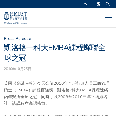
移
MORE ABOUT HKUST
至
English
主
UNIVERSITY NEWS
ACADEMIC
繁體中文
內
DEPARTMENTS A-Z
容
简体中文
LIFE@HKUST
LIBRARY
Press Release
凱洛格—科大EMBA課程蟬聯全
MAP & DIRECTIONS
CAREERS AT HKUST
球之冠
FACULTY PROFILES
ABOUT HKUST
2010年10月25日
英國《金融時報》今天公佈2010年全球行政人員工商管理
碩士（EMBA）課程百強榜，凱洛格-科大EMBA課程連續
兩年榮膺全球之冠。同時，以2008至2010三年平均排名
計，該課程亦高踞榜首。