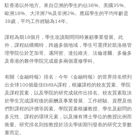
駐香港以外地方。來自亞洲的學生約佔38%、美國35%、
歐洲18%、大洋洲7%及非洲2%。應屆學生的平均年齡是
38歲，平均工作經驗為14年。
課程為期18個月，學生攻讀期間同時兼顧事業發展。此
外，課程結構獨特，跨越多個地域，學生可選擇於凱洛格管
理學院位於芝加哥、邁阿密、達拉維夫、法倫達爾、多倫多
及香港的夥伴學院完成最多兩個選修學科。
有關《金融時報》排名：今年《金融時報》的世界排名榜列
出全球100個最佳EMBA課程，根據課程的校友質素、學院
及課程質素，以及學院的研究成就作出排名。校友質素取決
於學生完成課程後的薪酬及事業發展、工作經驗、資歷及他
們對課程的評價等因素。學院質素根據教授、學生及顧問的
多元性、課程的環球元素，以及擁有博士學位的教授比例而
衡量。研究排名則按教授於頂尖學術期刊發表的研究文章數
量而定。