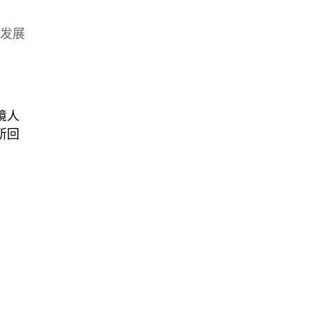
发展
境人
所回