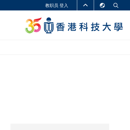
教职员 登入
English
LIBRARY
繁體中文
S
ABOUT HKUST
简体中文
报告
非学位课程
商学教学中心
行政人员课程
研究中心
企业家科创学者课程
研究产出
在线课程
课程