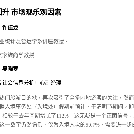
s Review
技术与商业生态研究中心
业学理学硕士课程
trepreneurship
升 市场现乐观因素
工商管理博士
金乐琦亚洲家族企业与家族办公室研
ehavioral Decision-making
工商管理博士课程
康信商业案例研究中心
许佳龙
课程
中英双语工商管理博士课程
香港科技大学金融研究院
士课程
业统计及营运学系讲座教授、
香港科技大学利丰供应链研究院
哲学博士
理学硕士课程
文家族商学教授
会计博士
硕士课程
吴晓雯
市场营销博士
程
管理学博士
及社会信息分析中心副经理
经济学博士
热门旅游目的地，再次吸引了众多内地游客的关注，然而
资讯系统博士
据人境事务处（入境处）假期前预计，于清明节期间，即
运营管理博士
，相较于去年同期增长了
112%
。这无疑是一个正面信号，
金融博士
这一数字仍然偏低，仅为入境人次的
59.7%
，需要进一步