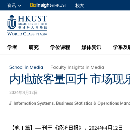
跳
资讯
校友
转
申请入读
到
UNIVERSITY NEWS
ACADE
商学院学生
主
MAP & DIRECTIONS
C
企业访客
要
教职员
学者
研究
学位课程
媒体资讯
学系及
内
容
查询
School in Media
Faculty Insights in Media
学者名录
BizInsight@H
本科学士
最新信息
学系
院长的话
内地旅客量回升 市场现
按学者英文姓氏排列
Research Focus Ar
会计学
理学硕士
活动预告
学院使命
2024年4月12日
按学系
经济学
Digital Platform:
科大 - 纽大环球金
新闻稿
学院一览
Information Systems, Business Statistics & Operations Ma
按研究兴趣
金融学
Fintech and AI in
会计学理学硕士课程
资讯丶商业统计及营
Geo-economics an
传媒报导
顾问委员会
商业分析理学硕士课
管理学
Global Trade, Su
【庖丁篇】
— 刊于《经济日报》，
2024
年
4
月
12
日
经济学理学硕士课程