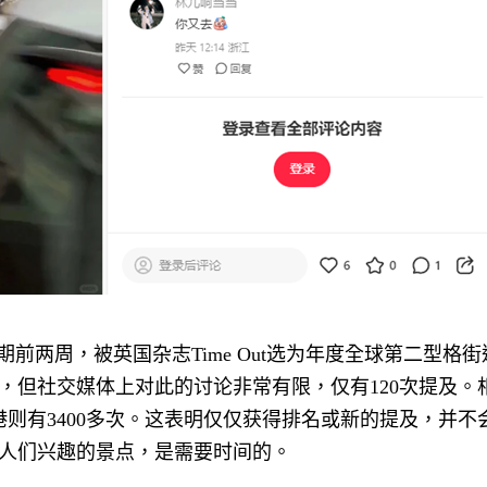
期前两周，被英国杂志
Time Out
选为年度全球第二型格街
，但社交媒体上对此的讨论非常有限，仅有
120
次提及。
港则有
3400
多次。这表明仅仅获得排名或新的提及，并不
人们兴趣的景点，是需要时间的。