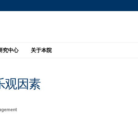
MORE ABOUT HKUST
MIC DEPARTMENTS A-Z
LIFE@HKUST
AREERS AT HKUST
FACULTY PROFILE
研究中心
关于本院
KUST
主题研究计划
工商管理硕士
eNews
研究中心
全球参与
乐观因素
eas
金融科技研究计划
全日制工商管理硕士课程
商业及社会数据分析中心
商学院故事
校友
 Design and Strategy
绿色金融研究计划
单周兼读制工商管理硕士课程
商业战略与创新研究中心
融理学硕士课程
30周年
设施
nagement
 Business
经济政策研究中心
行政人员工商管理硕士
运学
d International Finance
投资研究中心
订阅
程
凯洛格 – 科大行政人员工商管理硕士
pply Chains and Business
证券分析与金融科技研究中心
香港科大EMBA–中英双语课程