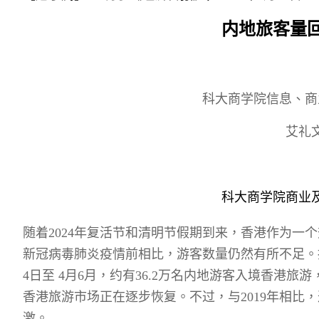
Sustainability
HKUST Busines
学院行政
市场学
家族办公室及家族企
Innovation and En
内地旅客量回
排名和认证
金融学理学硕士课程
Leadership and B
金融科技学理学硕士
BizTalks
环球运营管理理学硕
BizStudies
科大商学院信息、商
资讯与网络安全管理
BizBites
艾礼
资讯系统管理学理学
国际管理理学硕士课
市场学理学硕士课程
科大商学院商业
随着
2024
年复活节和清明节假期到来，香港作为一个
新冠病毒肺炎疫情前相比，游客数量仍然有所不足。
4
日至
4
月
6
月，约有
36.2
万名内地游客入境香港旅游
香港旅游市场正在逐步恢复。不过，与
2019
年相比，
激。