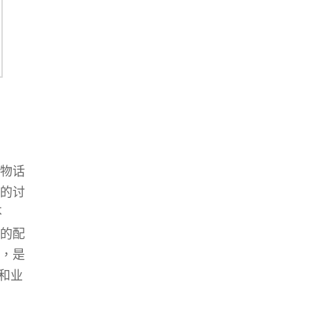
物话
的讨
不
的配
，是
和业