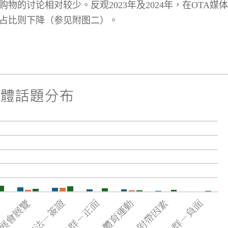
购物的讨论相对较少。反观
2023
年及
2024
年，在
OTA
媒体
占比则下降（参见附图二）。