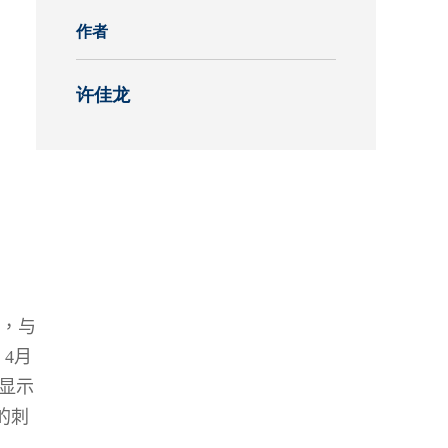
作者
究中心
许佳龙
，与
4
月
显示
的刺