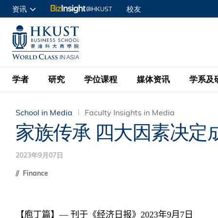
跳
资讯
校友
转
申请入读
到
UNIVERSITY NEWS
ACADE
商学院学生
主
MAP & DIRECTIONS
C
企业访客
要
教职员
学者
研究
学位课程
媒体资讯
学系及
内
容
查询
School in Media
Faculty Insights in Media
学者名录
BizInsight@H
本科学士
最新信息
学系
院长的话
家族传承 四大因素决定
按学者英文姓氏排列
Research Focus Ar
会计学
理学硕士
活动预告
学院使命
2023年9月07日
按学系
经济学
Digital Platform:
科大 - 纽大环球金
新闻稿
学院一览
Finance
按研究兴趣
金融学
Fintech and AI in
会计学理学硕士课程
资讯丶商业统计及营
Geo-economics an
传媒报导
顾问委员会
商业分析理学硕士课
管理学
Global Trade, Su
【庖丁篇】—
刊于《经济日报》
2023
年
9
月
7
日
经济学理学硕士课程