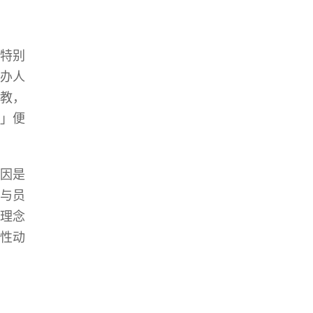
特别
办人
教，
」便
因是
与员
理念
性动