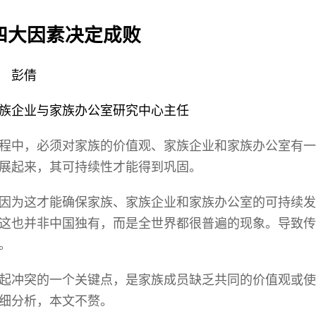
s Review
技术与商业生态研究中心
业学理学硕士课程
trepreneurship
工商管理博士
四大因素决定成败
金乐琦亚洲家族企业与家族办公室研
ehavioral Decision-making
工商管理博士课程
康信商业案例研究中心
课程
彭倩
中英双语工商管理博士课程
香港科技大学金融研究院
士课程
香港科技大学利丰供应链研究院
族企业与家族办公室研究中心主任
哲学博士
理学硕士课程
会计博士
硕士课程
程中，必须对家族的价值观、家族企业和家族办公室有一
市场营销博士
程
展起来，其可持续性才能得到巩固。
管理学博士
因为这才能确保家族、家族企业和家族办公室的可持续发
经济学博士
这也并非中国独有，而是全世界都很普遍的现象。导致传
资讯系统博士
。
运营管理博士
起冲突的一个关键点，是家族成员缺乏共同的价值观或使
金融博士
细分析，本文不赘。