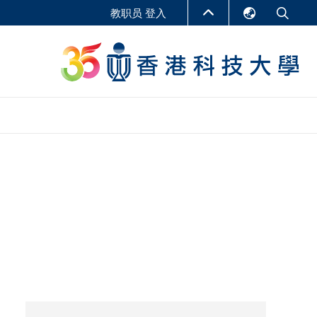
教职员 登入
English
LIBRARY
繁體中文
S
ABOUT HKUST
简体中文
报告
非学位课程
商学教学中心
行政人员课程
研究中心
企业家科创学者课程
研究产出
在线课程
课程