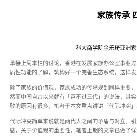
Sustainability
HKUST Busines
学院行政
市场学
家族办公室及家族企
Innovation and En
家族传承
排名和认证
金融学理学硕士课程
Leadership and B
金融科技学理学硕士
BizTalks
环球运营管理理学硕
BizStudies
科大商学院金乐琦亚洲家
资讯与网络安全管理
BizBites
资讯系统管理学理学
承接上周本栏的讨论，香港在发展家族办公室事业过
国际管理理学硕士课
质性功能的了解，筑构好一个完善生态系统，这样发
市场学理学硕士课程
除了家族的价值观，家族成功的传承规划同样重要，
然而中国自古以来就有「富不过三代」的说法，其实
败的原因有很多，笔者于本文重点讲讲「代际冲突」
代际冲突简单来说就是两代人之间的矛盾与对立。引
感，关于价值观的重要性，笔者上期的文章已做了详