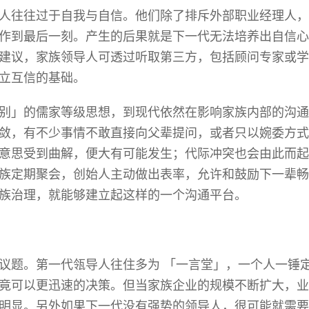
人往往过于自我与自信。他们除了排斥外部职业经理人，
作到最后一刻。产生的后果就是下一代无法培养出自信心
建议，家族领导人可透过听取第三方，包括顾问专家或学
立互信的基础。
别」的儒家等级思想，到现代依然在影响家族内部的沟通
敛，有不少事情不敢直接向父辈提问，或者只以婉委方式
意思受到曲解，便大有可能发生；代际冲突也会由此而起
族定期聚会，创始人主动做出表率，允许和鼓励下一辈畅
族治理，就能够建立起这样的一个沟通平台。
议题。第一代瓴导人往住多为
「一言堂」，一个人一锤
竟可以更迅速的决策。但当家族企业的规模不断扩大，业
明显。另外如果下一代没有强势的领导人，很可能就需要