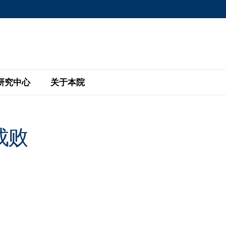
MORE ABOUT HKUST
MIC DEPARTMENTS A-Z
LIFE@HKUST
AREERS AT HKUST
FACULTY PROFILE
研究中心
关于本院
KUST
主题研究计划
工商管理硕士
eNews
研究中心
全球参与
成败
eas
金融科技研究计划
全日制工商管理硕士课程
商业及社会数据分析中心
商学院故事
校友
 Design and Strategy
绿色金融研究计划
单周兼读制工商管理硕士课程
商业战略与创新研究中心
融理学硕士课程
30周年
设施
 Business
经济政策研究中心
行政人员工商管理硕士
运学
d International Finance
投资研究中心
订阅
程
凯洛格 – 科大行政人员工商管理硕士
pply Chains and Business
证券分析与金融科技研究中心
香港科大EMBA–中英双语课程