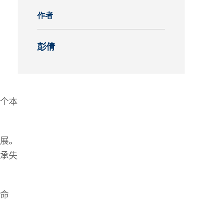
作者
究中心
彭倩
个本
展。
承失
命