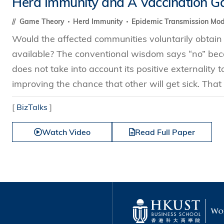
Herd Immunity and A Vaccination 
s Review
技术与商业生态研究中心
业学理学硕士课程
trepreneurship
工商管理博士
Game Theory
Herd Immunity
Epidemic Transmission Mo
金乐琦亚洲家族企业与家族办公室研
ehavioral Decision-making
Would the affected communities voluntarily obtai
工商管理博士课程
康信商业案例研究中心
课程
available? The conventional wisdom says “no” becau
中英双语工商管理博士课程
香港科技大学金融研究院
士课程
does not take into account its positive externality to
香港科技大学利丰供应链研究院
哲学博士
improving the chance that other will get sick. That 
理学硕士课程
会计博士
硕士课程
[
BizTalks
]
市场营销博士
程
Watch Video
Read Full Paper
管理学博士
经济学博士
资讯系统博士
运营管理博士
金融博士