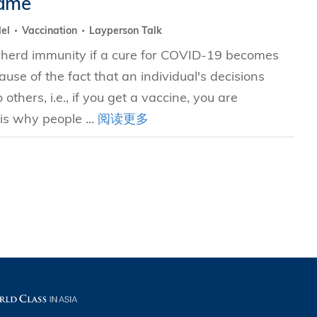
Game
del
Vaccination
Layperson Talk
究中心
n herd immunity if a cure for COVID-19 becomes
se of the fact that an individual's decisions
 others, i.e., if you get a vaccine, you are
is why people ...
阅读更多