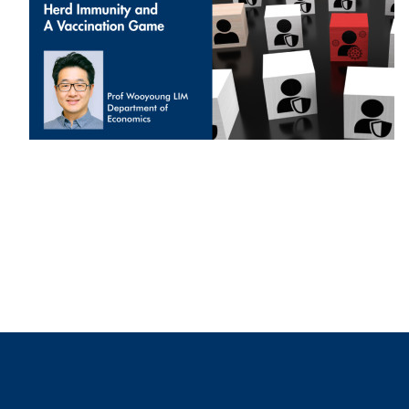
Sustainability
HKUST Busines
学院行政
市场学
家族办公室及家族企
Innovation and En
排名和认证
金融学理学硕士课程
Leadership and B
金融科技学理学硕士
BizTalks
环球运营管理理学硕
BizStudies
资讯与网络安全管理
BizBites
资讯系统管理学理学
国际管理理学硕士课
市场学理学硕士课程