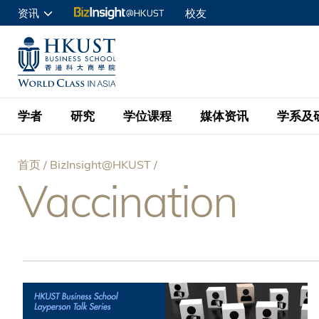
跳
资讯
校友
转
申请入读
到
UNIVERSITY NEWS
ACADE
商学院学生
主
MAP & DIRECTIONS
C
企业访客
要
教职员
学者
研究
学位课程
媒体资讯
学系及
内
容
查询
首页
BizInsight@HKUST
学者名录
BizInsight@H
本科学士
最新信息
学系
院长的话
Vaccination
面
按学者英文姓氏排列
Research Focus Ar
会计学
理学硕士
活动预告
学院使命
包
按学系
经济学
Digital Platform:
科大 - 纽大环球金
新闻稿
学院一览
按研究兴趣
金融学
Fintech and AI in
屑
会计学理学硕士课程
资讯丶商业统计及营
Geo-economics an
传媒报导
顾问委员会
商业分析理学硕士课
管理学
Global Trade, Su
经济学理学硕士课程