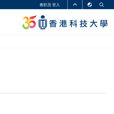
教职员 登入
English
LIBRARY
繁體中文
S
ABOUT HKUST
简体中文
报告
非学位课程
商学教学中心
行政人员课程
研究中心
企业家科创学者课程
研究产出
在线课程
课程