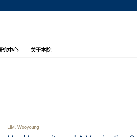
MORE ABOUT HKUST
MIC DEPARTMENTS A-Z
LIFE@HKUST
AREERS AT HKUST
FACULTY PROFILE
研究中心
关于本院
KUST
主题研究计划
工商管理硕士
eNews
研究中心
全球参与
eas
金融科技研究计划
全日制工商管理硕士课程
商业及社会数据分析中心
商学院故事
校友
 Design and Strategy
绿色金融研究计划
单周兼读制工商管理硕士课程
商业战略与创新研究中心
融理学硕士课程
30周年
设施
 Business
经济政策研究中心
行政人员工商管理硕士
运学
d International Finance
投资研究中心
订阅
程
凯洛格 – 科大行政人员工商管理硕士
LIM, Wooyoung
pply Chains and Business
证券分析与金融科技研究中心
香港科大EMBA–中英双语课程