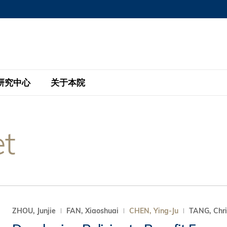
MORE ABOUT HKUST
MIC DEPARTMENTS A-Z
LIFE@HKUST
AREERS AT HKUST
FACULTY PROFILE
研究中心
关于本院
KUST
主题研究计划
工商管理硕士
eNews
研究中心
全球参与
t
eas
金融科技研究计划
全日制工商管理硕士课程
商业及社会数据分析中心
商学院故事
校友
 Design and Strategy
绿色金融研究计划
单周兼读制工商管理硕士课程
商业战略与创新研究中心
融理学硕士课程
30周年
设施
 Business
经济政策研究中心
行政人员工商管理硕士
运学
d International Finance
投资研究中心
订阅
程
凯洛格 – 科大行政人员工商管理硕士
ZHOU, Junjie
FAN, Xiaoshuai
CHEN, Ying-Ju
TANG, Chri
pply Chains and Business
证券分析与金融科技研究中心
香港科大EMBA–中英双语课程