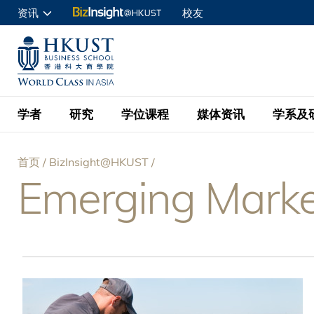
跳
资讯
校友
转
申请入读
到
UNIVERSITY NEWS
ACADE
商学院学生
主
MAP & DIRECTIONS
C
企业访客
要
教职员
学者
研究
学位课程
媒体资讯
学系及
内
容
查询
首页
BizInsight@HKUST
学者名录
BizInsight@H
本科学士
最新信息
学系
院长的话
Emerging Marke
面
按学者英文姓氏排列
Research Focus Ar
会计学
理学硕士
活动预告
学院使命
包
按学系
经济学
Digital Platform:
科大 - 纽大环球金
新闻稿
学院一览
按研究兴趣
金融学
Fintech and AI in
屑
会计学理学硕士课程
资讯丶商业统计及营
Geo-economics an
传媒报导
顾问委员会
商业分析理学硕士课
管理学
Global Trade, Su
经济学理学硕士课程