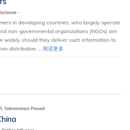
rs
isclosure
究中心
mers in developing countries, who largely operate
 and non-governmental organizations (NGOs) are
 widely should they deliver such information to
n distribution ...
阅读更多
 Subramanya Prasad
China