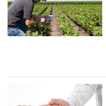
Sustainability
HKUST Busines
学院行政
市场学
家族办公室及家族企
Innovation and En
排名和认证
金融学理学硕士课程
Leadership and B
金融科技学理学硕士
BizTalks
环球运营管理理学硕
BizStudies
资讯与网络安全管理
BizBites
资讯系统管理学理学
国际管理理学硕士课
市场学理学硕士课程