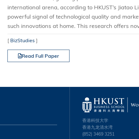
international arena, according to HKUST’s Jiatao L
powerful signal of technological quality and market
such innovations at home. This research offers novel
[
BizStudies
]
Read Full Paper
香港科技大学
香港九龙清水湾
(852) 3469 3251