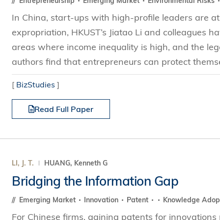
Entrepreneurship
Emerging Market
Environmental Risks
In China, start-ups with high-profile leaders are a
expropriation, HKUST’s Jiatao Li and colleagues hav
areas where income inequality is high, and the le
authors find that entrepreneurs can protect themse
[
BizStudies
]
Read Full Paper
LI, J. T.
HUANG, Kenneth G
Bridging the Information Gap
Emerging Market
Innovation
Patent
Knowledge Adop
For Chinese firms, gaining patents for innovations