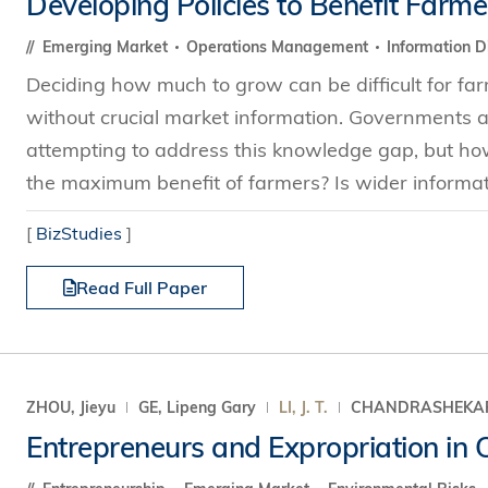
Developing Policies to Benefit Farme
s Review
技术与商业生态研究中心
业学理学硕士课程
trepreneurship
工商管理博士
Emerging Market
Operations Management
Information D
金乐琦亚洲家族企业与家族办公室研
ehavioral Decision-making
Deciding how much to grow can be difficult for far
工商管理博士课程
康信商业案例研究中心
课程
without crucial market information. Governments
中英双语工商管理博士课程
香港科技大学金融研究院
士课程
attempting to address this knowledge gap, but how
香港科技大学利丰供应链研究院
哲学博士
the maximum benefit of farmers? Is wider informatio
理学硕士课程
会计博士
硕士课程
[
BizStudies
]
市场营销博士
程
Read Full Paper
管理学博士
经济学博士
资讯系统博士
运营管理博士
ZHOU, Jieyu
GE, Lipeng Gary
LI, J. T.
CHANDRASHEKAR,
金融博士
Entrepreneurs and Expropriation in 