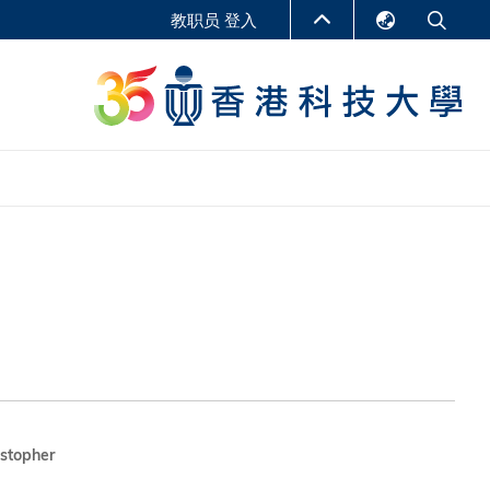
教职员 登入
English
LIBRARY
繁體中文
S
ABOUT HKUST
简体中文
报告
非学位课程
商学教学中心
行政人员课程
研究中心
企业家科创学者课程
研究产出
在线课程
课程
stopher