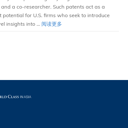
i and a co-researcher. Such patents act as a
 potential for U.S. firms who seek to introduce
 insights into ...
阅读更多