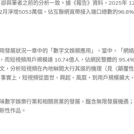
，卻與筆者之前的分析一致。據《報告》資料，
2025
年
1
2
月淨增
5053
萬個，佔互聯網寬帶接入端口總數的
96.8%
用發展狀況一章中的「數字文娛類應用」，當中，「網絡
，而短視頻用戶規模達
10.74
億人，佔網民整體的
95.4
文，分析短視頻在內地瞬間大行其道的機理（見〈顛覆性
。事實上，短視頻從面世、興起、風靡，到用戶規模擴大
味數字娛樂行業和相關商業的發展，醞含無限發展機遇；
新性作品。