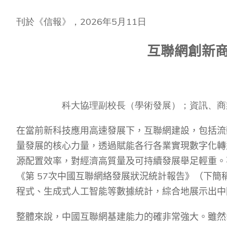
Management
Sustainability
HKUST Busines
School Adminis
MSc in Family Offic
Marketing
Innovation and En
刊於《信報》，2026年5月11日
Rankings & Acc
MSc in Finance
Leadership and B
互聯網創新商
MSc in Financial Te
BizTalks
MSc in Global Opera
BizStudies
MSc in Information 
BizBites
Management
科大協理副校長（學術發展）；資訊、商
MSc in Informatio
MSc in Internation
在當前新科技應用高速發展下，互聯網建設，包括流
量發展的核心力量，透過賦能各行各業實現數字化轉
MSc in Marketing
源配置效率，對經濟高質量及可持續發展舉足輕重。
《第
57
次中國互聯網絡發展狀況統計報告》（下簡
程式、生成式人工智能等數據統計，綜合地展示出中
整體來說，中國互聯網基建能力的確非常強大。雖然