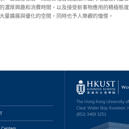
的濃厚興趣和消費時間，以及接受新事物應用的積極態度
大量擴展與優化的空間，同時也予人樂觀的憧憬。
The Hong Kong University o
Clear Water Bay, Kowloon,
T
(852) 3469 3251
 Centers