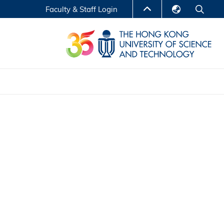
Faculty & Staff Login
English
LIBRARY
繁體中文
S
ABOUT HKUST
简体中文
Reports
Non-degree Programs
Center for Business Education
ytics
Executive Education
Research Centers
nnovation
Entrepreneur InnoTech Management Scholar
Program
Research Output
Online Course
A Program
Financial