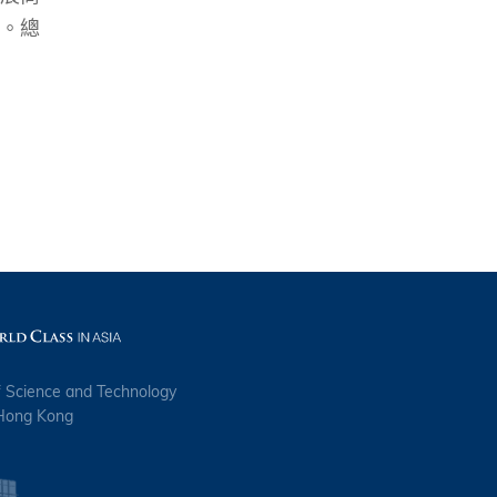
。總
f Science and Technology
 Hong Kong