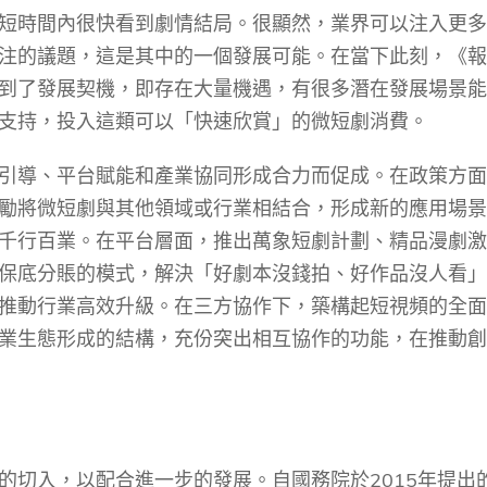
短時間內很快看到劇情結局。很顯然，業界可以注入更多
注的議題，這是其中的一個發展可能。在當下此刻，《報
到了發展契機，即存在大量機遇，有很多潛在發展場景能
支持，投入這類可以「快速欣賞」的微短劇消費。
引導、平台賦能和產業協同形成合力而促成。在政策方面
勵將微短劇與其他領域或行業相結合，形成新的應用場景
千行百業。在平台層面，推出萬象短劇計劃、精品漫劇激
保底分賬的模式，解決「好劇本沒錢拍、好作品沒人看」
推動行業高效升級。在三方協作下，築構起短視頻的全面
業生態形成的結構，充份突出相互協作的功能，在推動創
的切入，以配合進一步的發展。自國務院於
2015
年提出