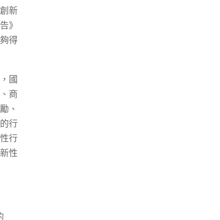
創新
告》
夠得
，國
、商
勵、
的行
性行
新性
的