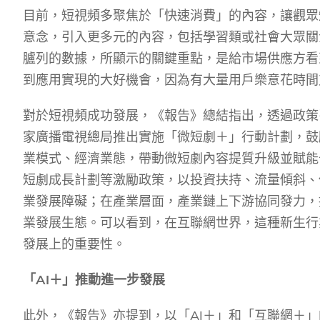
目前，短視頻多聚焦於「快速消費」的內容，讓觀眾
意念，引入更多元的內容，包括學習類或社會大眾關
臚列的數據，所顯示的關鍵重點，是給市場供應方看
到應用實現的大好機會，因為有大量用戶樂意花時間
對於短視頻成功發展，《報告》總結指出，透過政策
家廣播電視總局推出實施「微短劇＋」行動計劃，鼓
業模式、經濟業態，帶動微短劇內容提質升級並賦能
短劇成長計劃等激勵政策，以投資扶持、流量傾斜、
業發展障礙；在產業層面，產業鏈上下游協同發力，
業發展生態。可以看到，在互聯網世界，這種新生行
發展上的重要性。
「
AI
＋」推動進一步發展
此外，《報告》亦提到，以「
AI
＋」和「互聯網＋」