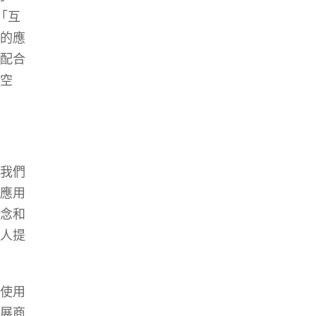
「互
的應
配合
空
我們
應用
念和
人提
使用
展商