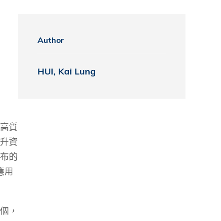
s
Author
 Business
stration
e Studies
HUI, Kai Lung
arch
itute
高質
升資
布的
應用
個，