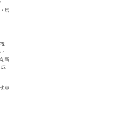
2
，增
視
%
，
創新
，成
也容