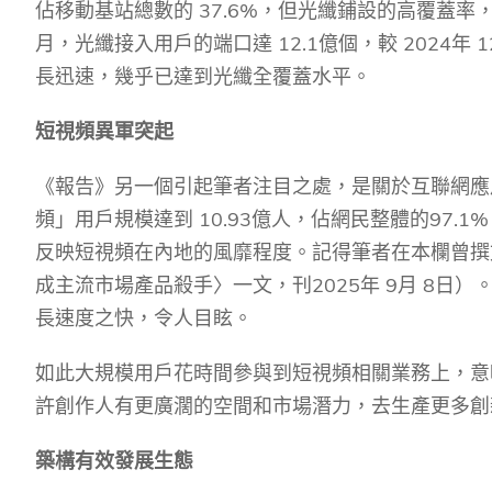
佔移動基站總數的
37.6%
，但光纖鋪設的高覆蓋率
月，光纖接入用戶的端口達
12.1
億個，較
2024
年
1
長迅速，幾乎已達到光纖全覆蓋水平。
短視頻異軍突起
《報告》另一個引起筆者注目之處，是關於互聯網應
頻」用戶規模達到
10.93
億人，佔網民整體的
97.1%
反映短視頻在內地的風靡程度。記得筆者在本欄曾撰
成主流市場產品殺手〉一文，刊
2025
年
9
月
8
日）
長速度之快，令人目眩。
如此大規模用戶花時間參與到短視頻相關業務上，意
許創作人有更廣濶的空間和市場潛力，去生產更多創
築構有效發展生態