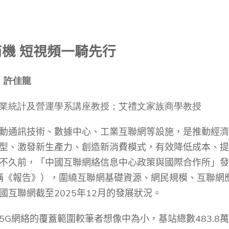
Technology
s Review
tration
e and Family Business
trepreneurship
Center for Technology and Busines
DBA
reditation
Ecosystem
ehavioral Decision-making
Doctor of Business Administration
Roger King Center for Asian Family
機 短視頻一騎先行
chnology
and Family Office
Bilingual Doctor of Business Admini
tions
Thompson Center for Business Cas
許佳龍
PhD
and Cyber Security
HKUST Institute for Financial Rese
PhD in Accounting
業統計及營運學系講座教授；艾禮文家族商學教授
HKUST Li & Fung Supply Chain Inst
n Systems Management
PhD in Economics
al Management
動通訊技術、數據中心、工業互聯網等設施，是推動經濟
PhD in Finance
型、激發新生產力、創造新消費模式，有效降低成本、提
PhD in Information Systems
不久前，「中國互聯網絡信息中心政策與國際合作所」發
PhD in Management
稱《報告》），圍繞互聯網基礎資源、網民規模、互聯網
PhD in Marketing
國互聯網截至
2025
年
12
月的發展狀況。
PhD in Operations Management
5G
網絡的覆蓋範圍較筆者想像中為小，基站總數
483.8
萬