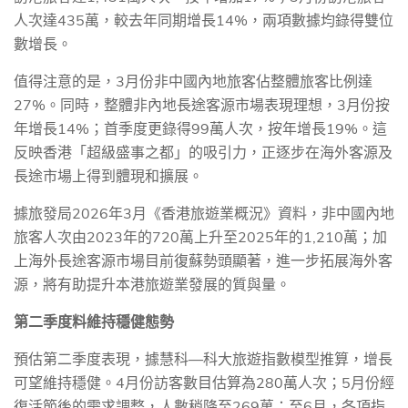
人次達
435
萬，較去年同期增長
14%
，兩項數據均錄得雙位
數增長。
值得注意的是，
3
月份非中國內地旅客佔整體旅客比例達
27%
。同時，整體非內地長途客源市場表現理想，
3
月份按
年增長
14%
；首季度更錄得
99
萬人次，按年增長
19%
。這
反映香港「超級盛事之都」的吸引力，正逐步在海外客源及
長途市場上得到體現和擴展。
據旅發局
2026
年
3
月《香港旅遊業概況》資料，非中國內地
旅客人次由
2023
年的
720
萬上升至
2025
年的
1,210
萬；加
上海外長途客源市場目前復蘇勢頭顯著，進一步拓展海外客
源，將有助提升本港旅遊業發展的質與量。
第二季度料維持穩健態勢
預估第二季度表現，據慧科—科大旅遊指數模型推算，增長
可望維持穩健。
4
月份訪客數目估算為
280
萬人次；
5
月份經
復活節後的需求調整，人數稍降至
269
萬；至
6
月，各項指