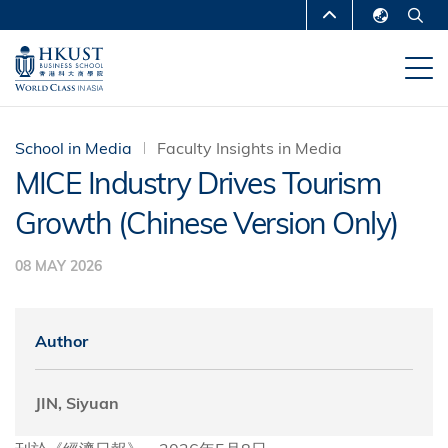
Skip
MORE ABOUT HKUST
to
English
main
UNIVERSITY NEWS
ACADEMIC
繁體中文
content
DEPARTMENTS A-Z
简体中文
LIFE@HKUST
LIBRARY
School in Media
Faculty Insights in Media
MICE Industry Drives Tourism
MAP & DIRECTIONS
CAREERS AT HKUST
Growth (Chinese Version Only)
FACULTY PROFILES
ABOUT HKUST
08 MAY 2026
Author
JIN, Siyuan