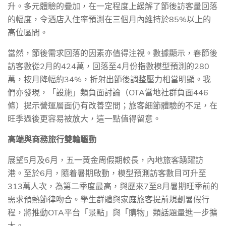
升。多元體驗的疊加，在一定程度上緩解了節後訪客量回落
的幅度，令酒店入住率預測在三個月內維持於
85%
以上的
高位區間。
當然，節後需求回落的因素亦值得注視。數據顯示，春節後
訪客數從
2
月的
424
萬，回落至
4
月份指數模型預測的
280
萬，按月降幅約
34%
，折射出節後調整壓力相當明顯。我
們亦發現，「設施」類負面討論（
OTA
當地社群負面
446
條）提示營運層面仍有改善空間；旅客細節體驗的不足，在
旺季過後更容易被放大，這一點值得留意。
高端與商務旅行雙輪驅動
展望
5
月及
6
月，五一黃金周假期較長，內地旅客踴躍訪
港。至於
6
月，隨着暑期啟動，模型預測訪客數目可升至
313
萬人次，為第二季度最高，與歷來
7
至
8
月暑期旺季前的
需求預熱節律吻合。學生群體與家庭旅客提前規劃暑假行
程，將推動
OTA
平台「景點」與「購物」類話題量進一步擴
大。