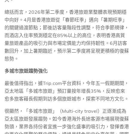
總括而言，
2026
年第二季度，香港旅遊業整體表現預期穩
中向好。
4
月是香港旅遊從「春節旺季」邁向「暑期旺季」
的關鍵過渡節點；節後訪客量階段性調整，符合季節規律，
而酒店入住率預測穩定在
85%
以上的高位，表明香港高質
量旅遊產品的吸引力與市場定價能力均保持韌性。
6
月訪客
數回升，加上暑期臨近，預示第二季度將呈現更積極的復蘇
態勢。
多城市旅遊趨勢強化
最後值得指出，據
Trip.com
平台資料，今年五一假期期間，
亞太地區「多城市旅遊」預訂量按年增長
35%
，反映愈來
愈多旅客藉長假期到訪多個旅遊城市，探索不同地方文化。
很顯然，「多城市旅遊」（
Multi-city travel
）正逐漸成為
亞太區旅遊發展趨勢。如今香港海外長途客源市場展現復蘇
勢頭，業界各持份者宜進一步強化盛事的吸引力，發揮香港