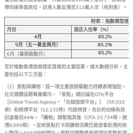
標均達季度高位，訪港人數反彈至
313
萬人次（見附表）。
附表：指數模型推
%
月份
酒店入住率（
）
4
85
月
.2%
5
85.2%
月（五一黃金周月）
85
.2%
6
月（暑期啟動月）
至於推動香港旅遊穩定發展的主要因素，據大數據分析，主
要包括以下三方面：
（
1
）景點與購物：這
一
項主要旅遊驅動力持續表現強勁。
社交媒體話題聲量顯示，「景點」類討論在
OTA
平台
［
Online Travel Agency
，「在線旅遊平台」］（
55,010
條）和微博平台（
12,132
條）均居榜首，合計約佔總有效
討論量的
44%
。「購物」類緊隨其後（
OTA 23,734
條，微
博
6,093
條），反映景點打卡與購物消費仍是旅客赴港的核
心動因。
SHAP
分析顯示，景點話題聲量是預測訪客數和酒