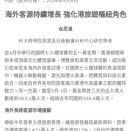
刊於《經濟日報》，2026年5月8日
海外客源持續增長
強化港旅遊樞紐角色
金思遠
科大商學院商業及社會數據分析中心研究學者
從
4
月中舉行的國際七人欖球賽到五一黃金周，香港期間舉
辦多項頂級文化體育盛事、博覽會和商業交流活動，成功吸
引愈來愈多海內外旅客訪港。在國際七人欖球賽的表演環節
中，機器人聯動舞龍、激光與煙火表演，把體育與科技元素
結合，向來自世界各地的旅客展示香港作為盛事之都的獨特
魅力。另一方面，截至
5
月
3
日，黃金周首三天的出入境人
數達到
363.2
萬人次，超過去年同期的
336.6
萬人次。
海外長途客源市場復蘇
總結今年首季入境旅遊表現，據旅遊發展局最新資料，首季
訪港旅客達
1,431
萬人次，按年增加
17%
；
3
月份訪港旅客