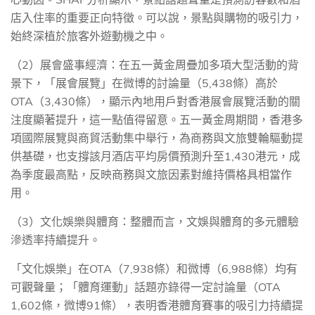
店入住率的重要正向特徵。可以說，景點與購物的吸引力，
始終深植於旅客外遊動機之中。
（
2
）展會盛事經濟：在五一黃金周疊加多項大型活動的背
景下，「展會展覽」在微博的討論量（
5,438
條）高於
OTA
（
3,430
條），顯示內地用戶對香港展會展覽活動的關
注度顯著提升，這一點值得留意。五一黃金周期間，香港多
項國際展覽與商貿活動集中舉行，為商務與文旅雙輪驅動提
供基礎，也支撐該月酒店平均房價預測升至
1,430
港元，成
為季度最高點，反映商務與文旅因素對維持價格具相當作
用。
（
3
）文化娛樂與體育：整體而言，文娛與體育的多元體驗
滲透率持續提升。
「文化娛樂」在
OTA
（
7,938
條）和微博（
6,988
條）均有
可觀聲量；「體育運動」話題亦錄得一定討論量（
OTA
1,602
條，微博
91
條），表明香港體育賽事的吸引力持續提