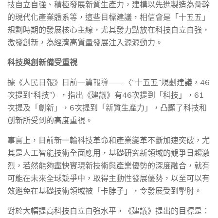
技自立自強、積極發展新質生產力，建構以先進製造為骨幹
的現代化產業體系等，這些目標建議，相信會是「十五五」
規劃時期的發展核心主線，尤其發力點放在科技自立自強，
激發創新，為經濟高質量發展注入源源動力。
科技與創新備受重視
據《人民日報》日前一篇報導——〈
“
十五五”規劃建議，
46
次提到“科技”〉，指出《建議》有
46
次提到「科技」，
61
次提及「創新」，
6
次提到「新質生產力」，凸顯了科技和
創新所受到的高度重視。
事實上，目前新一輪科技革命和產業變革不斷加速突破，尤
其是人工智能技術全面應用，基礎研究新領域的競爭日趨激
烈，若然能夠盡快實現新技術與產業優勢的深度融合，就有
可能在未來全球競爭中，取得主動性發展優勢，以至可以有
效避免在基礎技術領域被「卡脖子」，令發展受到掣肘。
對於大幅提高科技自立自強水平，《建議》提出的目標是：