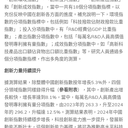
和「創新成效指數」，當中一共有
18
個分項指數指標，以
充份反映中國在創新各方面的進度。補充說明一下，環境指
數的分項指數指標中，包括例如「科技撥款佔財政撥款比重
指數」；投入分項指數中，有「
R&D
經費佔
GDP
比重指
數」；產出指數分項指數中，包括「每萬名
R&D
人員高價值
發明專利擁有量指數」；成效指數分項指數中，如「高新科
技產品出口額佔貨物出口額比重指數」等，研究人員通過多
個分項指數指標，作出多角度的測算。
創新力量持續提升
據測算結果，除整體中國創新指數按年增長
5.3%
外，四個
分領域指數同樣錄得升幅（
參看附表
），其中，創新產出增
長較快，增長率達到
8.1%
，當中，每萬名
R&D
人員高價值
發明專利擁有量分項指數，由
2023
年的
263.3
，升至
2024
年的
296.2
，升幅達
12.5%
。測算結果表明，
2024
年中國
創新指數持續穩步增長，科技創新能力進一步提升，發展新
動能不斷壯大，這個創新能力基礎，將可為推動高水平科技