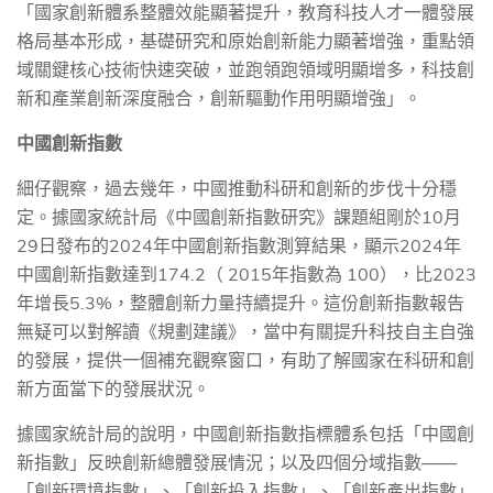
「國家創新體系整體效能顯著提升，教育科技人才一體發展
格局基本形成，基礎研究和原始創新能力顯著增強，重點領
域關鍵核心技術快速突破，並跑領跑領域明顯增多，科技創
新和產業創新深度融合，創新驅動作用明顯增強」。
中國創新指數
細仔觀察，過去幾年，中國推動科研和創新的步伐十分穩
定。據國家統計局《中國創新指數研究》課題組剛於
10
月
29
日發布的
2024
年中國創新指數測算結果，顯示
2024
年
中國創新指數達到
174.2
（
2015
年指數為
100
），比
2023
年增長
5.3%
，整體創新力量持續提升。這份創新指數報告
無疑可以對解讀《規劃建議》，當中有關提升科技自主自強
的發展，提供一個補充觀察窗口，有助了解國家在科研和創
新方面當下的發展狀況。
據國家統計局的說明，中國創新指數指標體系包括「中國創
新指數」反映創新總體發展情況；以及四個分域指數——
「創新環境指數」、「創新投入指數」、「創新產出指數」