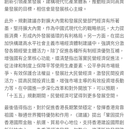
創新引領產業發展，建構現代化產業體系，推動經濟向高質
量發展的目標，相信會是發展核心主線。
此外，規劃建議亦對擴大內需和發展民營部門經濟有所著
墨，堅持擴大內需，作為中國式現代化的戰略依託，大力提
振消費，形成內外發展循環的有利格局。另一方面，在提出
加快構建高水平社會主義市場經濟體制建議中，強調充分激
發各類經營主體活力。除了促進各種所有制經濟優勢互補，
增強國有企業核心功能，還清楚指出落實民營經濟促進法，
從法律和制度上保障平等使用生產要素、公平參與市場競
爭、有效保護合法權益，發展壯大民營經濟，激發民間投資
活力、提高民間投資比重，增強市場主導的有效投資增長動
力等。在中國進一步深化改革和對外開放下，可以預期，
「十五五」規劃期間，民營經濟可望得到更多發展空間。
最後值得指出，對於促進香港長期繁榮穩定，發揮香港背靠
祖國、聯通世界獨特優勢和作用，《建議》提出「鞏固提升
香港國際金融、航運、貿易中心地位，支持香港建設國際創