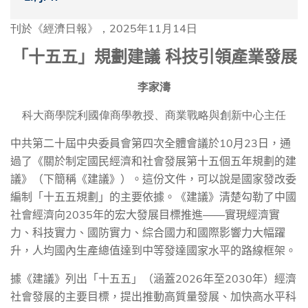
刊於《經濟日報》，2025年11月14日
「十五五」規劃建議
科技引領產業發展
李家濤
科大商學院利國偉商學教授、商業戰略與創新中心主任
中共第二十屆中央委員會第四次全體會議於
10
月
23
日，通
過了《關於制定國民經濟和社會發展第十五個五年規劃的建
議》（下簡稱《建議》）。這份文件，可以說是國家發改委
編制「十五五規劃」的主要依據。《建議》清楚勾勒了中國
社會經濟向
2035
年的宏大發展目標推進——實現經濟實
力、科技實力、國防實力、綜合國力和國際影響力大幅躍
升，人均國內生產總值達到中等發達國家水平的路線框架。
據《建議》列出「十五五」（涵蓋
2026
年至
2030
年）經濟
社會發展的主要目標，提出推動高質量發展、加快高水平科