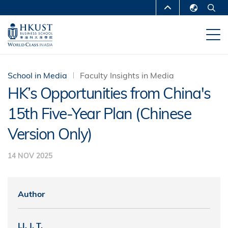
Skip
MORE ABOUT HKUST
to
English
main
UNIVERSITY NEWS
ACADEMIC
繁體中文
content
DEPARTMENTS A-Z
简体中文
LIFE@HKUST
LIBRARY
School in Media
Faculty Insights in Media
HK’s Opportunities from China's
MAP & DIRECTIONS
CAREERS AT HKUST
15th Five-Year Plan (Chinese
FACULTY PROFILES
ABOUT HKUST
Version Only)
14 NOV 2025
Author
LI, J. T.