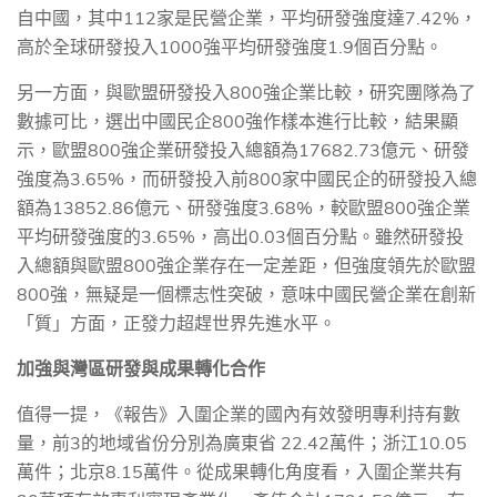
自中國，其中
112
家是民營企業，平均研發強度達
7.42%
，
高於全球研發投入
1000
強平均研發強度
1.9
個百分點。
另一方面，與歐盟研發投入
800
強企業比較，研究團隊為了
數據可比，選出中國民企
800
強作樣本進行比較，結果顯
示，歐盟
800
強企業研發投入總額為
17682.73
億元、研發
強度為
3.65%
，而研發投入前
800
家中國民企的研發投入總
額為
13852.86
億元、研發強度
3.68%
，較歐盟
800
強企業
平均研發強度的
3.65%
，高出
0.03
個百分點。雖然研發投
入總額與歐盟
800
強企業存在一定差距，但強度領先於歐盟
800
強，無疑是一個標志性突破，意味中國民營企業在創新
「質」方面，正發力超趕世界先進水平。
加強與灣區研發與成果轉化合作
值得一提，《報告》入圍企業的國內有效發明專利持有數
量，前
3
的地域省份分別為廣東省
22.42
萬件；浙江
10.05
萬件；北京
8.15
萬件。從成果轉化角度看，入圍企業共有