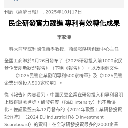
刊於《經濟日報》，2025年10月17日
民企研發實力躍進
專利有效轉化成果
李家濤
科大商學院利國偉商學教授、商業戰略與創新中心主任
全國工商聯於
9
月
26
日發布了《
2025
研發投入前
1000
家民
營企業創新狀況報告》（下稱《報告》），以及兩個文件
——《
2025
民營企業發明專利
500
家榜單》及《
2025
民營
企業研發投入
500
家榜單》。
從《報告》內容看到，中國民營企業在研發投入和專利發明
上取得顯著進步，研發強度（
R&D intensity
）也不斷優
化。佐証歐盟去年
12
月發布的《
2024
年歐盟工業研發投資
記分牌》（
2024 EU Industrial R& D Investment
Scoreboard
）的資料，在全球研發投資最多的
2000
企業