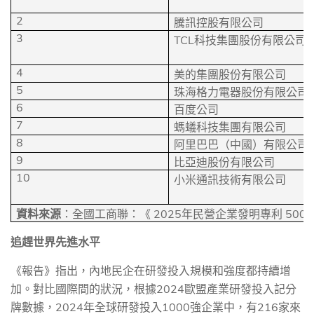
2
騰訊控股有限公司
3
TCL
科技集團股份有限公司
4
美的集團股份有限公司
5
珠海格力電器股份有限公司
6
百度公司
7
螞蟻科技集團有限公司
8
阿里巴巴（中國）有限公司
9
比亞迪股份有限公司
10
小米通訊技術有限公司
2025
500
資料來源
：全國工商聯：《
年民營企業發明專利
追趕世界先進水平
《報告》指出，內地民企在研發投入規模和強度都持續增
加。對比國際間的狀況，根據
2024
歐盟產業研發投入記分
牌數據，
2024
年全球研發投入
1000
強企業中，有
216
家來