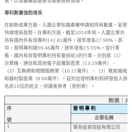
業，以及醫藥製造業等高新技術領域。
專利數量強勁增長
在創新成果方面，入圍企業知識產權申請和持有數量，呈現
快速增長態勢。在專利方面，截至
2024
年底，入圍企業共
持有國內外有效專利
142.81
萬件，按年增長
27.58%
，其
中，發明專利達
59.46
萬件，按年增長
15.55%
。從行業
看，國內有效發明專利持有量排前
3
的行業，分別是（
1
）
計算機、通信和其他電子設備製造業（
13.29
萬件）、
（
2
）互聯網和相關服務業（
10.27
萬件）、（
3
）電氣機械
和器材製造業（
8.68
萬件）。茲列出發明專利和研發投入排
名前
10
位的民企，供讀者參考（見附表）。
附表：內
序
發
明
專
利
企業名稱
號
1
華為投資控股有限公司