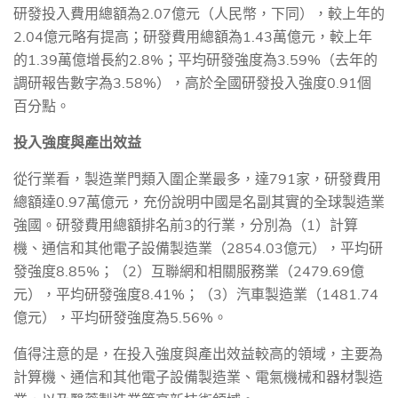
研發投入費用總額為
2.07
億元（人民幣，下同），較上年的
2.04
億元略有提高；研發費用總額為
1.43
萬億元，較上年
的
1.39
萬億增長約
2.8%
；平均研發強度為
3.59%
（去年的
調研報告數字為
3.58%
），高於全國研發投入強度
0.91
個
百分點。
投入強度與產出效益
從行業看，製造業門類入圍企業最多，達
791
家，研發費用
總額達
0.97
萬億元，充份說明中國是名副其實的全球製造業
強國。研發費用總額排名前
3
的行業，分別為（
1
）計算
機、通信和其他電子設備製造業（
2854.03
億元），平均研
發強度
8.85%
；（
2
）互聯網和相關服務業（
2479.69
億
元），平均研發強度
8.41%
；（
3
）汽車製造業（
1481.74
億元），平均研發強度為
5.56%
。
值得注意的是，在投入強度與產出效益較高的領域，主要為
計算機、通信和其他電子設備製造業、電氣機械和器材製造