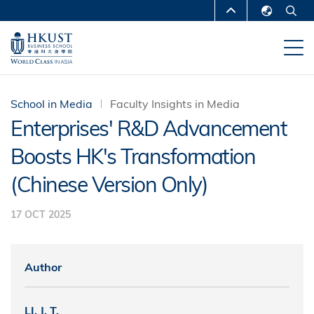
Skip
MORE ABOUT HKUST
to
English
main
UNIVERSITY NEWS
ACADEMIC
繁體中文
content
DEPARTMENTS A-Z
简体中文
LIFE@HKUST
LIBRARY
School in Media
Faculty Insights in Media
Enterprises' R&D Advancement
MAP & DIRECTIONS
CAREERS AT HKUST
Boosts HK's Transformation
FACULTY PROFILES
ABOUT HKUST
(Chinese Version Only)
17 OCT 2025
Author
LI, J. T.