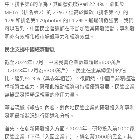
中，排名第
6
的華為，其研發強度達到
22.4%
，雖低於
META
（排名第
2
）的
27%
，但高於微軟（排名第
4
）的
12%
和排名第
1 Alphabet
的
14.2%
。通過研發強度，我們
可以看到，中國民企普遍都在不斷加強其研發活動；專利發
明亦有效轉化成市場競爭力和經濟效益。
民企支撐中國經濟發展
截至
2024
年
12
月，中國民營企業數量超過
5500
萬戶
（
2023
年
12
月為
5300
萬戶），民企在企業總量中的佔
比，達到
92.3%
（與去年相若）。很顯然，中國目前積極建
構新質生產力，冀藉此推動經濟可持續優質發展，民營企業
無疑是發揮舉足輕重的作用力量。
筆者現據《報告》內容，對內地民營企業的研發投入和專利
發明最新狀況進行闡述和分析。
首先，在創新研發投入方面。
2024
年，研發投入前
1000
家
民營企業（下稱「入圍企業」），排名第
1000
的民企，其