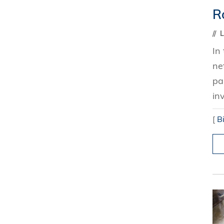
R
In
ne
pa
in
[
B