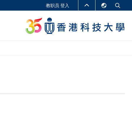
教职员 登入
English
LIBRARY
繁體中文
S
ABOUT HKUST
简体中文
报告
非学位课程
商学教学中心
行政人员课程
研究中心
企业家科创学者课程
研究产出
在线课程
课程