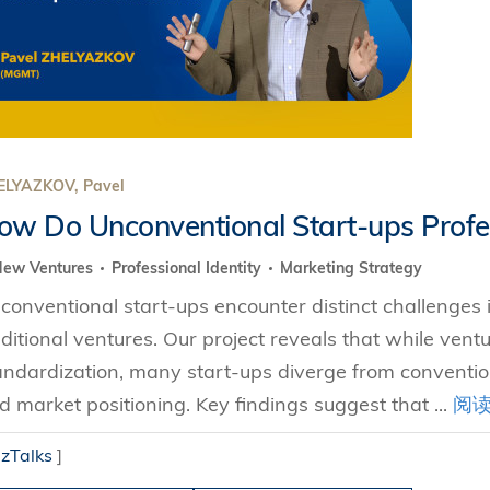
s Review
技术与商业生态研究中心
业学理学硕士课程
trepreneurship
工商管理博士
金乐琦亚洲家族企业与家族办公室研
ehavioral Decision-making
工商管理博士课程
康信商业案例研究中心
课程
中英双语工商管理博士课程
香港科技大学金融研究院
士课程
香港科技大学利丰供应链研究院
哲学博士
理学硕士课程
ELYAZKOV, Pavel
会计博士
ow Do Unconventional Start-ups Profe
硕士课程
市场营销博士
程
New Ventures
Professional Identity
Marketing Strategy
管理学博士
conventional start-ups encounter distinct challenges 
经济学博士
aditional ventures. Our project reveals that while vent
资讯系统博士
andardization, many start-ups diverge from convention
d market positioning. Key findings suggest that ...
阅
运营管理博士
金融博士
izTalks
]