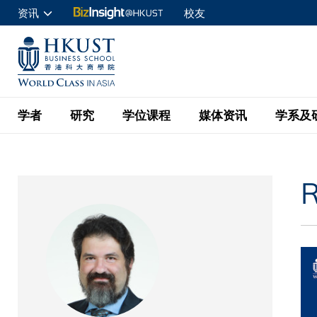
跳
资讯
校友
转
申请入读
到
UNIVERSITY NEWS
ACADE
商学院学生
主
MAP & DIRECTIONS
C
企业访客
要
教职员
学者
研究
学位课程
媒体资讯
学系及
内
容
查询
学者名录
BizInsight@H
本科学士
最新信息
学系
院长的话
R
按学者英文姓氏排列
Research Focus Ar
会计学
理学硕士
活动预告
学院使命
按学系
经济学
Digital Platform:
科大 - 纽大环球金
新闻稿
学院一览
按研究兴趣
金融学
Fintech and AI in
会计学理学硕士课程
资讯丶商业统计及营
Geo-economics an
传媒报导
顾问委员会
商业分析理学硕士课
管理学
Global Trade, Su
经济学理学硕士课程