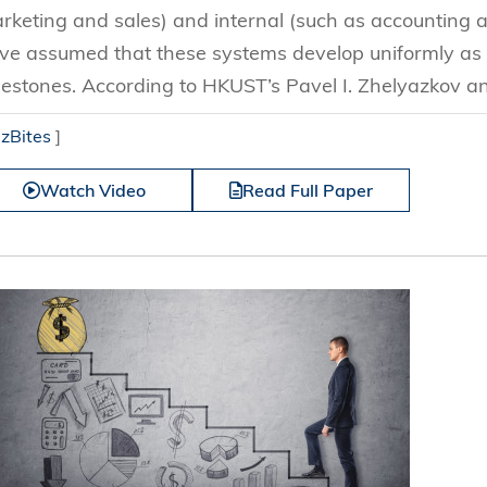
rketing and sales) and internal (such as accounting 
ve assumed that these systems develop uniformly as
lestones. According to HKUST’s Pavel I. Zhelyazkov an
izBites
]
Watch Video
Read Full Paper