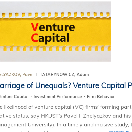
ELYAZKOV, Pavel
TATARYNOWICZ, Adam
arriage of Unequals? Venture Capital 
enture Capital
Investment Performance
Firm Behavior
e likelihood of venture capital (VC) firms’ forming part
lative status, say HKUST’s Pavel I. Zhelyazkov and h
nagement University). In a timely and incisive study, 