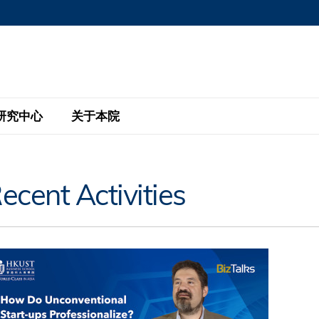
MORE ABOUT HKUST
MIC DEPARTMENTS A-Z
LIFE@HKUST
AREERS AT HKUST
FACULTY PROFILE
研究中心
关于本院
KUST
主题研究计划
工商管理硕士
eNews
研究中心
全球参与
ecent Activities
eas
金融科技研究计划
全日制工商管理硕士课程
商业及社会数据分析中心
商学院故事
校友
 Design and Strategy
绿色金融研究计划
单周兼读制工商管理硕士课程
商业战略与创新研究中心
融理学硕士课程
30周年
设施
 Business
经济政策研究中心
行政人员工商管理硕士
运学
d International Finance
投资研究中心
订阅
程
凯洛格 – 科大行政人员工商管理硕士
pply Chains and Business
证券分析与金融科技研究中心
香港科大EMBA–中英双语课程