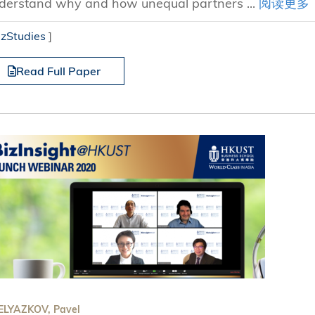
derstand why and how unequal partners ...
阅读更多
izStudies
]
Read Full Paper
ELYAZKOV, Pavel