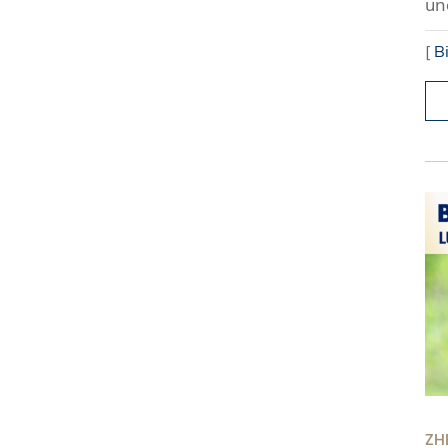
un
[
B
ZH