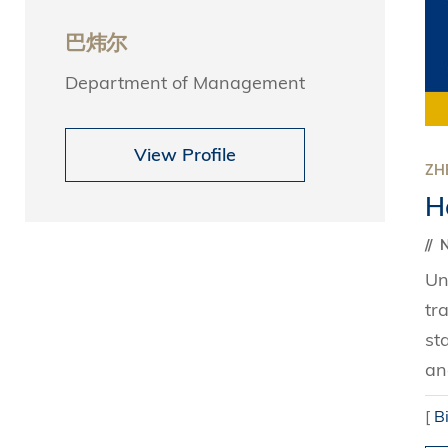
Sustainability
HKUST Busines
学院行政
市场学
家族办公室及家族企
Innovation and En
巴炜尔
排名和认证
金融学理学硕士课程
Leadership and B
Department of Management
金融科技学理学硕士
BizTalks
环球运营管理理学硕
BizStudies
View Profile
资讯与网络安全管理
BizBites
ZH
H
资讯系统管理学理学
国际管理理学硕士课
市场学理学硕士课程
Un
tr
st
an
[
B