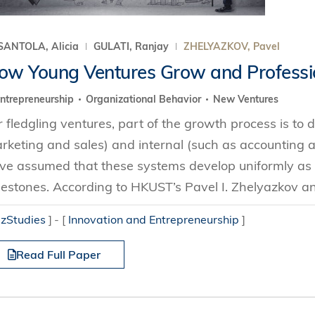
SANTOLA, Alicia
GULATI, Ranjay
ZHELYAZKOV, Pavel
ow Young Ventures Grow and Professi
ntrepreneurship
Organizational Behavior
New Ventures
r fledgling ventures, part of the growth process is to
rketing and sales) and internal (such as accounting 
ve assumed that these systems develop uniformly as
lestones. According to HKUST’s Pavel I. Zhelyazkov an
izStudies
]
[
Innovation and Entrepreneurship
]
Read Full Paper