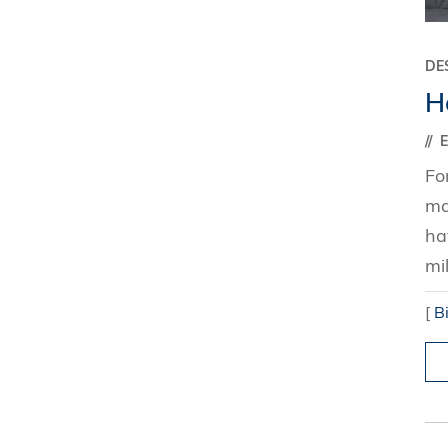
DE
H
E
Fo
ma
ha
mi
[
B