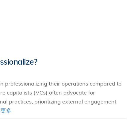
究中心
ssionalize?
in professionalizing their operations compared to
ure capitalists (VCs) often advocate for
al practices, prioritizing external engagement
读更多