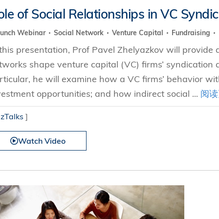
ole of Social Relationships in VC Syndi
Lunch Webinar
Social Network
Venture Capital
Fundraising
 this presentation, Prof Pavel Zhelyazkov will provide
tworks shape venture capital (VC) firms’ syndication ac
rticular, he will examine how a VC firms’ behavior wi
vestment opportunities; and how indirect social ...
阅读
izTalks
]
Watch Video