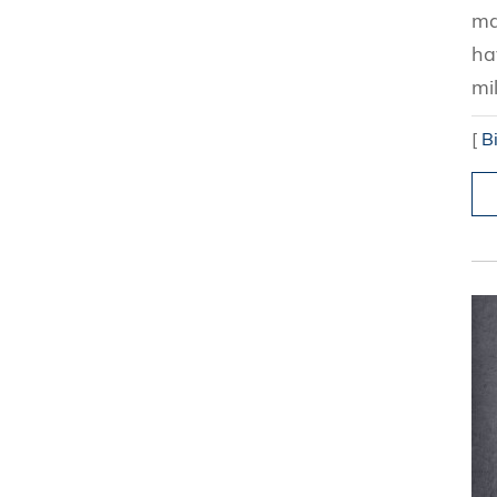
ma
ha
mi
[
B