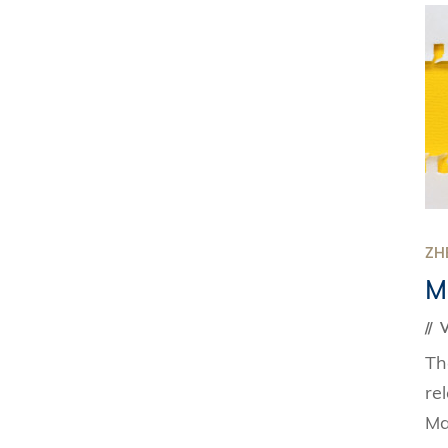
ZH
M
V
Th
re
Ma