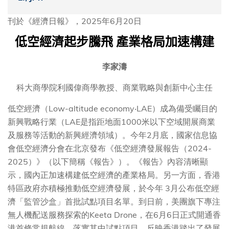
刊於《經濟日報》，2025年6月20日
低空經濟起步騰飛
產業格局加速構建
李家濤
科大商學院利國偉商學教授、商業戰略與創新中心主任
低空經濟（Low-altitude economy‧LAE）成為備受矚目的
新興戰略行業（LAE是指距地面1000米以下空域開展商業
及服務等活動的新興經濟領域）。今年2月底，國家信息協
會低空經濟分會在北京發布《低空經濟發展報告（2024-
2025）》（以下簡稱《報告》）。《報告》內容清晰顯
示，國內正加速構建低空經濟的產業格局。另一方面，香港
特區政府亦積極推動低空經濟發展，於今年 3月公布低空經
濟「監管沙盒」首批試點項目名單。到日前，美團旗下專注
無人機配送服務探索的Keeta Drone，在6月6日正式開通香
港首條常規航線，落實其中試點項目，反映香港踏出了發展