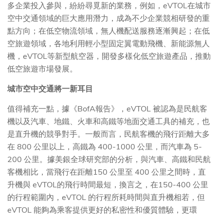
多企業投入參與，紛紛尋覓新的業務，例如，eVTOL在城市
空中交通領域的巨大應用潛力，成為不少企業競相研發的重
點方向；在低空物流領域，無人機配送服務逐漸興起；在低
空旅遊領域，各地利用輕小型固定翼電動飛機、新能源無人
機，eVTOL等新型航空器，開發多樣化低空旅遊產品，推動
低空旅遊市場發展。
城市空中交通將一新耳目
值得補充一點，據《BofA報告》，eVTOL 被認為是民航客
機以及汽車、地鐵、火車和高鐵等地面交通工具的補充，也
是直升機的競爭對手。一般而言，民航客機的飛行距離大多
在 800 公里以上，高鐵為 400-1000 公里，而汽車為 5-
200 公里。據美銀全球研究部的分析，與汽車、高鐵和民航
客機相比，當飛行在距離150 公里至 400 公里之間時，直
升機與 eVTOL的飛行時間最短，換言之，在150-400 公里
的行程範圍內，eVTOL 的行程所耗時間與直升機相若，但
eVTOL 能夠為乘客提供更好的私密性和優質體驗，更環