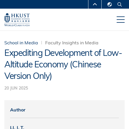
Skip
MORE ABOUT HKUST
to
English
main
UNIVERSITY NEWS
ACADEMIC
繁體中文
content
DEPARTMENTS A-Z
简体中文
LIFE@HKUST
LIBRARY
School in Media
Faculty Insights in Media
Expediting Development of Low-
MAP & DIRECTIONS
CAREERS AT HKUST
Altitude Economy (Chinese
FACULTY PROFILES
ABOUT HKUST
Version Only)
20 JUN 2025
Author
LI, J. T.