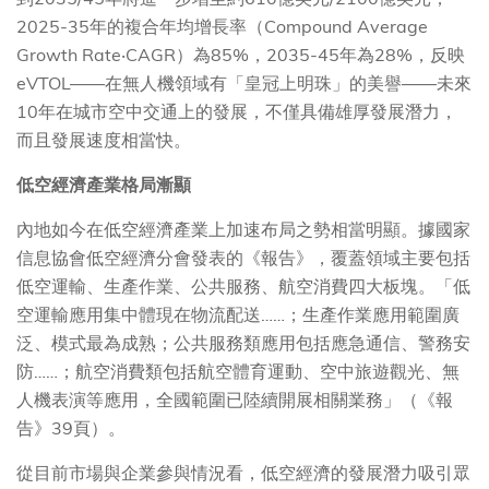
2025-35年的複合年均增長率（Compound Average
Growth Rate‧CAGR）為85%，2035-45年為28%，反映
eVTOL——在無人機領域有「皇冠上明珠」的美譽——未來
10年在城市空中交通上的發展，不僅具備雄厚發展潛力，
而且發展速度相當快。
低空經濟產業格局漸顯
內地如今在低空經濟產業上加速布局之勢相當明顯。據國家
信息協會低空經濟分會發表的《報告》，覆蓋領域主要包括
低空運輸、生產作業、公共服務、航空消費四大板塊。「低
空運輸應用集中體現在物流配送……；生產作業應用範圍廣
泛、模式最為成熟；公共服務類應用包括應急通信、警務安
防……；航空消費類包括航空體育運動、空中旅遊觀光、無
人機表演等應用，全國範圍已陸續開展相關業務」（《報
告》39頁）。
從目前市場與企業參與情況看，低空經濟的發展潛力吸引眾