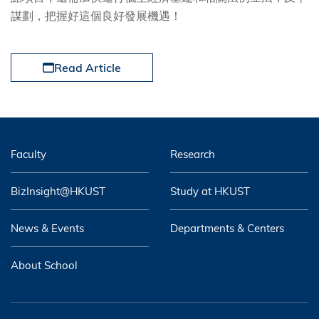
謀劃，把握好這個良好發展機遇！
Read Article
Faculty
Research
BizInsight@HKUST
Study at HKUST
News & Events
Departments & Centers
About School