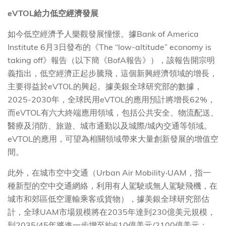
eVTOL給力低空經濟發展
如今低空經濟予人樂觀發展憧憬。據Bank of America
Institute 6月3日發布的《The “low-altitude” economy is
taking off》報告（以下簡《BofA報告》），該報告開宗明
義指出，低空經濟正起步騰飛，這個新興經濟領域的增長，
主要得益於eVTOL的興起。據美銀全球研究部的數據，
2025-2030年，全球民用eVTOL的應用預計將增長62%，
而eVTOL有六大終端應用領域，包括公共安全、物流配送、
醫療及消防、旅遊、城市通勤以及城際/城內交通等領域。
eVTOL的應用，可望為相關領域帶來大量創新發展的增值空
間。
此外，在城市空中交通（Urban Air Mobility‧UAM，指一
種新型的空中交通網絡，利用有人駕駛或無人駕駛飛機，在
城市和郊區低空運輸乘客或貨物），據美銀全球研究部估
計，全球UAM市場規模將在2035年達到230億美元規模，
到2035/45年將進一步增至約610億美元/2100億美元；