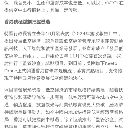
保、噪音更小，生產和運營成本也更低。可以說，eVTOL在
提供空中出行服務上，具備一定優勢。
香港積極謀劃把握機遇
特區行政長官在去年10月發表的《2024年施政報告》中，
提出發展低空經濟，認為建設低空經濟管理系統更能帶動通
訊科技、人工智能和數字產業等發展，並宣布成立「發展低
空經濟工作組」。工作組於去年 11月中召開首次會議，探
討推行「監管沙盒」試點項目。到日前，美團旗下Keeta
Drone正式開通香港首條常規航線，落實試點項目，充份體
現了特區政府銳意發展低空經濟的決心。
照目前發展形勢看，低空經濟的市場規模持續擴展，隨着技
術進步和基礎設施進一步完善，低空經濟可望在城市空中交
通、物流配送、旅遊觀光等商業領域實現更大突破，給經濟
持續增長提供動力。如今中國內地加快構建低空經濟產業格
局，香港可以把握箇中機遇，除了陸續推出「監管沙盒」試
點項目，還需加快進行低空經濟基建和相關法例立法，及早