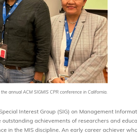
 the annual ACM SIGMIS CPR conference in California.
Special Interest Group (SIG) on Management Informat
e outstanding achievements of researchers and educa
ce in the MIS discipline. An early career achiever wh