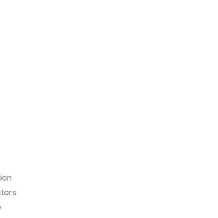
ion
tors
o