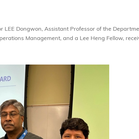
s Review
技術與商業生態研究中心
業學理學碩士課程
trepreneurship
工商管理博士
金樂琦亞洲家族企業與家族辦公室研
ehavioral Decision-making
工商管理博士課程
康信商業案例研究中心
sor LEE Dongwon, Assistant Professor of the Departm
課程
中英雙語工商管理博士課程
香港科技大學金融研究院
 Operations Management, and a Lee Heng Fellow, rece
士課程
香港科技大學利豐供應鏈研究院
哲學博士
理學碩士課程
市場營銷博士
碩士課程
會計博士
程
管理學博士
經濟學博士
資訊系統博士
運營管理博士
金融博士