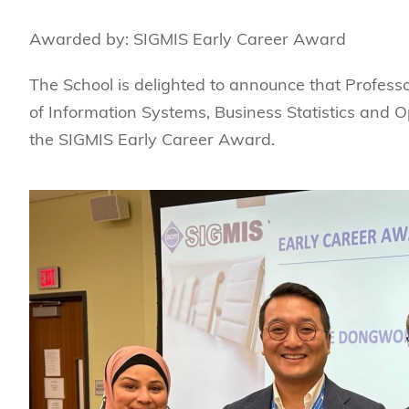
Sustainability
HKUST Busines
學院行政
市場學
家族辦公室及家族企
Innovation and En
Awarded by: SIGMIS Early Career Award
排名和認證
金融學理學碩士課程
Leadership and B
The School is delighted to announce that Profes
金融科技學理學碩士
BizTalks
of Information Systems, Business Statistics and
環球運營管理理學碩
BizStudies
the SIGMIS Early Career Award.
資訊與網路安全管理
BizBites
資訊系統管理學理學
國際管理理學碩士課
市場學理學碩士課程