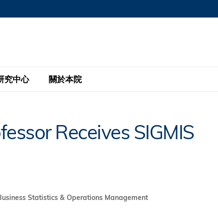
MORE ABOUT HKUST
MIC DEPARTMENTS A-Z
LIFE@HKUST
AREERS AT HKUST
FACULTY PROFILE
研究中心
關於本院
KUST
主題研究計劃
工商管理碩士
eNews
研究中心
全球參與
ofessor Receives SIGMIS
eas
金融科技研究計劃
全日制工商管理碩士課程
商業及社會數據分析中心
商學院故事
校友
 Design and Strategy
綠色金融研究計劃
單週兼讀制工商管理碩士課程
商業戰略與創新研究中心
融理學碩士課程
30周年
設施
 Business
經濟政策研究中心
行政人員工商管理碩士
運學
d International Finance
投資研究中心
訂閱
Business Statistics & Operations Management
程
凱洛格 – 科大行政人員工商管理碩士
pply Chains and Business
證券分析與金融科技研究中心
香港科大EMBA–中英雙語課程