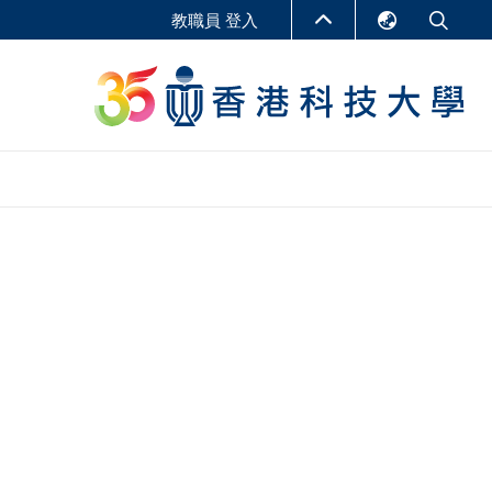
教職員 登入
English
LIBRARY
繁體中文
S
ABOUT HKUST
简体中文
報告
非學位課程
商學教學中心
行政人員課程
研究中心
企業家科創學者課程
研究產出
在線課程
課程