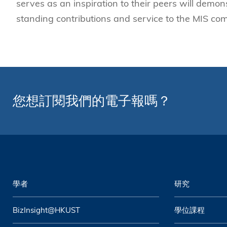
serves as an inspiration to their peers will demons
standing contributions and service to the MIS co
您想訂閱我們的電子報嗎？
學者
研究
BizInsight@HKUST
學位課程