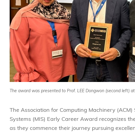
The award was presented to Prof. LEE Dongwon (second left) at
The Association for Computing Machinery (ACM) 
Systems (MIS) Early Career Award recognizes th
as they commence their journey pursuing excellen