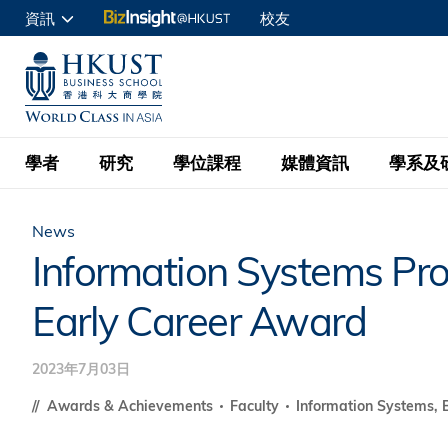
移
資訊
校友
至
申請入讀
主
UNIVERSITY NEWS
ACADE
商學院學生
內
MAP & DIRECTIONS
C
企業訪客
容
教職員
學者
研究
學位課程
媒體資訊
學系及
查詢
News
學者名錄
BizInsight@H
本科學士
最新資訊
學系
院長的話
Information Systems Pr
按學者英文姓氏排列
Research Focus Ar
會計學
理學碩士
活動預告
學院使命
Early Career Award
按學系
經濟學
Digital Platform:
科大 - 紐大環球金
新聞稿
學院一覽
按研究興趣
金融學
Fintech and AI in
2023年7月03日
會計學理學碩士課程
資訊、商業統計及營
Geo-economics an
傳媒報導
顧問委員會
Awards & Achievements
Faculty
Information Systems, 
商業分析理學碩士課
管理學
Global Trade, Su
經濟學理學碩士課程