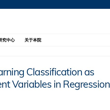
MORE ABOUT HKUST
MIC DEPARTMENTS A-Z
LIFE@HKUST
AREERS AT HKUST
FACULTY PROFILE
研究中心
关于本院
KUST
主题研究计划
工商管理硕士
eNews
研究中心
全球参与
ning Classification as
eas
金融科技研究计划
全日制工商管理硕士课程
商业及社会数据分析中心
商学院故事
校友
t Variables in Regression
 Design and Strategy
绿色金融研究计划
单周兼读制工商管理硕士课程
商业战略与创新研究中心
融理学硕士课程
30周年
设施
 Business
经济政策研究中心
行政人员工商管理硕士
运学
d International Finance
投资研究中心
订阅
程
凯洛格 – 科大行政人员工商管理硕士
pply Chains and Business
证券分析与金融科技研究中心
香港科大EMBA–中英双语课程