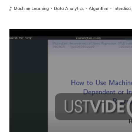
Sustainability
HKUST Busines
学院行政
市场学
Machine Learning
Data Analytics
Algorithm
Interdisc
家族办公室及家族企
Innovation and En
排名和认证
金融学理学硕士课程
Leadership and B
金融科技学理学硕士
BizTalks
环球运营管理理学硕
BizStudies
资讯与网络安全管理
BizBites
资讯系统管理学理学
国际管理理学硕士课
市场学理学硕士课程