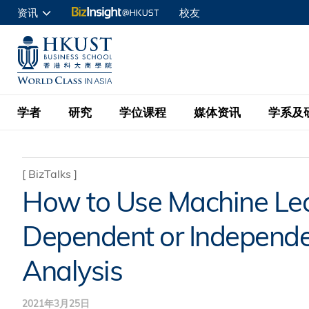
跳
资讯
校友
转
申请入读
到
UNIVERSITY NEWS
ACADE
商学院学生
主
MAP & DIRECTIONS
C
企业访客
要
教职员
学者
研究
学位课程
媒体资讯
学系及
内
容
查询
学者名录
BizInsight@H
本科学士
最新信息
学系
院长的话
[
BizTalks
]
How to Use Machine Lear
按学者英文姓氏排列
Research Focus Ar
会计学
理学硕士
活动预告
学院使命
Dependent or Independen
按学系
经济学
Digital Platform:
科大 - 纽大环球金
新闻稿
学院一览
按研究兴趣
金融学
Fintech and AI in
Analysis
会计学理学硕士课程
资讯丶商业统计及营
Geo-economics an
传媒报导
顾问委员会
商业分析理学硕士课
管理学
Global Trade, Su
2021年3月25日
经济学理学硕士课程