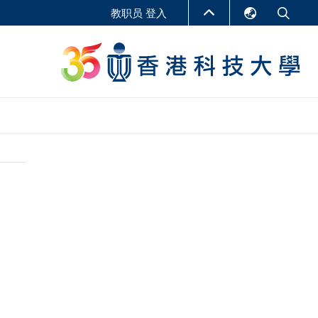
教职员 登入
English
LIBRARY
繁體中文
S
ABOUT HKUST
简体中文
报告
非学位课程
商学教学中心
行政人员课程
研究中心
企业家科创学者课程
研究产出
在线课程
课程