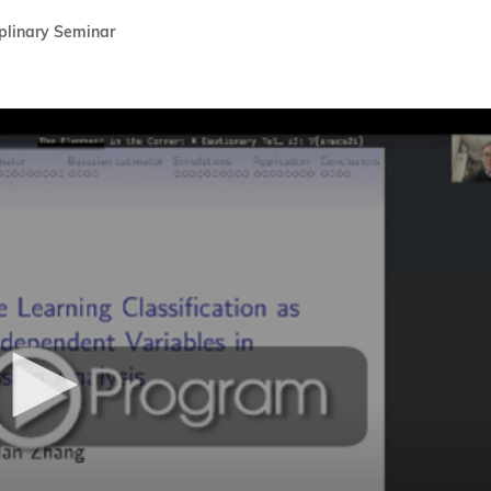
s Review
技术与商业生态研究中心
iplinary Seminar
业学理学硕士课程
trepreneurship
工商管理博士
金乐琦亚洲家族企业与家族办公室研
ehavioral Decision-making
工商管理博士课程
康信商业案例研究中心
课程
中英双语工商管理博士课程
香港科技大学金融研究院
士课程
香港科技大学利丰供应链研究院
哲学博士
理学硕士课程
会计博士
硕士课程
市场营销博士
程
管理学博士
经济学博士
资讯系统博士
运营管理博士
金融博士