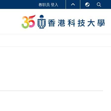
教职员 登入
English
LIBRARY
繁體中文
S
ABOUT HKUST
简体中文
报告
非学位课程
商学教学中心
行政人员课程
研究中心
企业家科创学者课程
研究产出
在线课程
课程