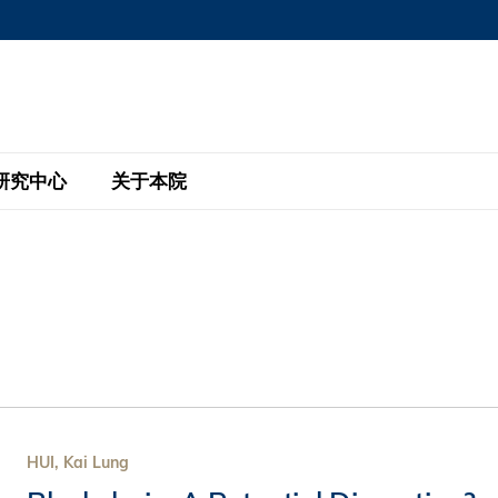
MORE ABOUT HKUST
MIC DEPARTMENTS A-Z
LIFE@HKUST
AREERS AT HKUST
FACULTY PROFILE
研究中心
关于本院
KUST
主题研究计划
工商管理硕士
eNews
研究中心
全球参与
eas
金融科技研究计划
全日制工商管理硕士课程
商业及社会数据分析中心
商学院故事
校友
 Design and Strategy
绿色金融研究计划
单周兼读制工商管理硕士课程
商业战略与创新研究中心
融理学硕士课程
30周年
设施
 Business
经济政策研究中心
行政人员工商管理硕士
运学
d International Finance
投资研究中心
订阅
程
凯洛格 – 科大行政人员工商管理硕士
HUI, Kai Lung
pply Chains and Business
证券分析与金融科技研究中心
香港科大EMBA–中英双语课程