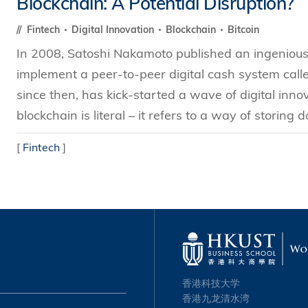
Blockchain: A Potential Disruption?
s Review
技术与商业生态研究中心
业学理学硕士课程
trepreneurship
工商管理博士
Fintech
Digital Innovation
Blockchain
Bitcoin
金乐琦亚洲家族企业与家族办公室研
ehavioral Decision-making
In 2008, Satoshi Nakamoto published an ingenious 
工商管理博士课程
康信商业案例研究中心
课程
implement a peer-to-peer digital cash system call
中英双语工商管理博士课程
香港科技大学金融研究院
士课程
since then, has kick-started a wave of digital inno
香港科技大学利丰供应链研究院
哲学博士
blockchain is literal – it refers to a way of storing da
理学硕士课程
会计博士
硕士课程
[
Fintech
]
市场营销博士
程
管理学博士
经济学博士
资讯系统博士
运营管理博士
金融博士
香港科技大学
香港九龙清水湾