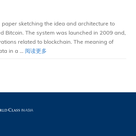
究中心
paper sketching the idea and architecture to
ed Bitcoin. The system was launched in 2009 and,
vations related to blockchain. The meaning of
ta in a ...
阅读更多