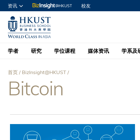
跳
资讯
校友
转
申请入读
到
UNIVERSITY NEWS
ACADE
商学院学生
主
MAP & DIRECTIONS
C
企业访客
要
教职员
学者
研究
学位课程
媒体资讯
学系及
内
容
查询
首页
BizInsight@HKUST
学者名录
BizInsight@H
本科学士
最新信息
学系
院长的话
Bitcoin
面
按学者英文姓氏排列
Research Focus Ar
会计学
理学硕士
活动预告
学院使命
包
按学系
经济学
Digital Platform:
科大 - 纽大环球金
新闻稿
学院一览
按研究兴趣
金融学
Fintech and AI in
屑
会计学理学硕士课程
资讯丶商业统计及营
Geo-economics an
传媒报导
顾问委员会
商业分析理学硕士课
管理学
Global Trade, Su
经济学理学硕士课程