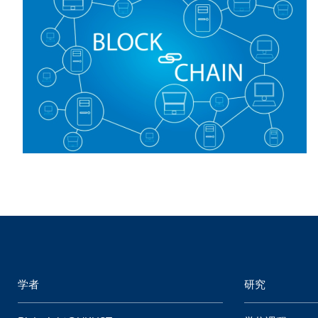
Sustainability
HKUST Busines
学院行政
市场学
家族办公室及家族企
Innovation and En
排名和认证
金融学理学硕士课程
Leadership and B
金融科技学理学硕士
BizTalks
环球运营管理理学硕
BizStudies
资讯与网络安全管理
BizBites
资讯系统管理学理学
国际管理理学硕士课
市场学理学硕士课程
学者
研究