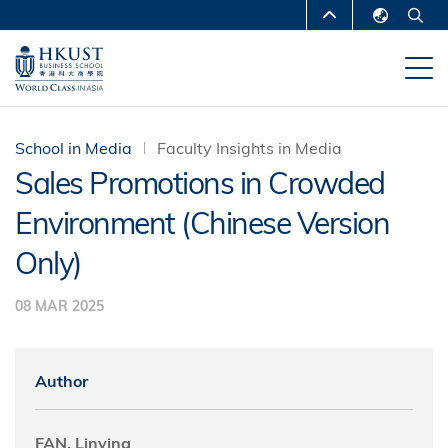
Skip
MORE ABOUT HKUST
to
English
main
UNIVERSITY NEWS
ACADEMIC
繁體中文
content
DEPARTMENTS A-Z
简体中文
LIFE@HKUST
LIBRARY
School in Media
Faculty Insights in Media
Sales Promotions in Crowded
MAP & DIRECTIONS
CAREERS AT HKUST
Environment (Chinese Version
FACULTY PROFILES
ABOUT HKUST
Only)
08 MAR 2025
Author
FAN, Linying